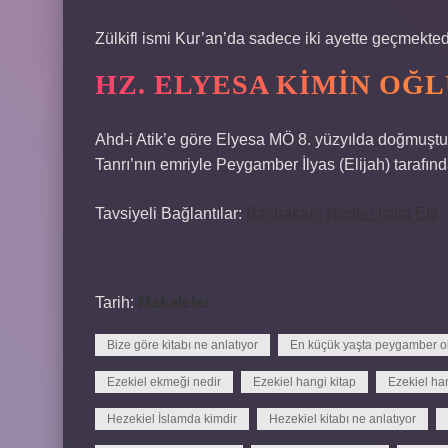
Zülkifl ismi Kur’an’da sadece iki ayette geçmekted
HZ. ELYESA KIMIN OĞL
Ahd-i Atik’e göre Elyesa MÖ 8. yüzyılda doğmuştur.
Tanrı’nın emriyle Peygamber İlyas (Elijah) tarafında
Tavsiyeli Bağlantılar:
Başbakanı Neden Istifa Etti
Tarih:
Makaleler
Bize göre kitabı ne anlatıyor
En küçük yaşta peygamber ol
Ezekiel ekmeği nedir
Ezekiel hangi kitap
Ezekiel han
Hezekiel İslamda kimdir
Hezekiel kitabı ne anlatıyor