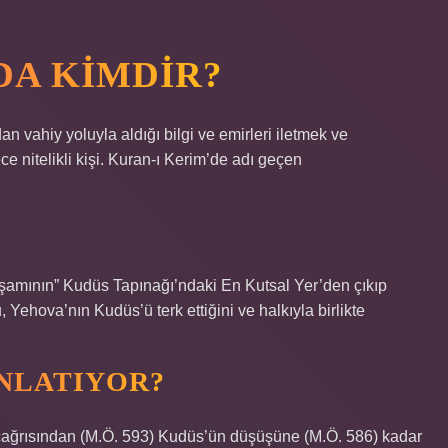
DA KIMDIR?
n vahiy yoluyla aldığı bilgi ve emirleri iletmek ve
 nitelikli kişi. Kuran-ı Kerim’de adı geçen
işamının” Kudüs Tapınağı’ndaki En Kutsal Yer’den çıkıp
, Yehova’nın Kudüs’ü terk ettiğini ve halkıyla birlikte
ANLATIYOR?
 çağrısından (M.Ö. 593) Kudüs’ün düşüşüne (M.Ö. 586) kadar