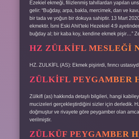
Ezekiel ekmeği, filizlenmiş tahıllardan yapılan uns
gelir: “Buğday, arpa, bakla, mercimek, darı ve ka
bir tada ve yoğun bir dokuya sahiptir. 13 Mart 2020
ekmektir. İsmi Eski Ahit’teki Hezekiel 4:9 ayetinde
buğday al; bir kaba koy, kendine ekmek pişir…” Ze
HZ ZÜLKIFL MESLEĞI 
HZ. ZULKİFL (AS): Ekmek pişirirdi, fırıncı ustasıyd
ZÜLKIFL PEYGAMBER 
Zülkifl (as) hakkında detaylı bilgileri, hangi kabil
mucizeleri gerçekleştirdiğini sizler için derledik. H
doğmuştur ve rivayete göre peygamber olan amcası
verilmiştir.
ZÜLKÜF PEYGAMBER H