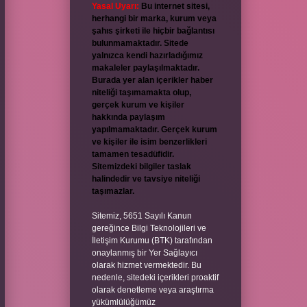
Yasal Uyarı:
Bu internet sitesi,
herhangi bir marka, kurum veya
şahıs şirketi ile hiçbir bağlantısı
bulunmamaktadır. Sitede
yalnızca kendi hazırladığımız
makaleler paylaşılmaktadır.
Burada yer alan içerikler haber
niteliği taşımamakta olup,
gerçek kurum ve kişiler
hakkında paylaşım
yapılmamaktadır. Gerçek kurum
ve kişiler ile isim benzerlikleri
tamamen tesadüfidir.
Sitemizdeki bilgiler taslak
halindedir ve tavsiye niteliği
taşımazlar.
Sitemiz, 5651 Sayılı Kanun
gereğince Bilgi Teknolojileri ve
İletişim Kurumu (BTK) tarafından
onaylanmış bir Yer Sağlayıcı
olarak hizmet vermektedir. Bu
nedenle, sitedeki içerikleri proaktif
olarak denetleme veya araştırma
yükümlülüğümüz