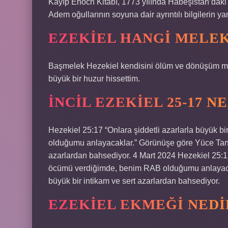
Kayıp Enoch Kitabı, 1773 yılında Habeşistan’daki
Adem oğullarının soyuna dair ayrıntılı bilgilerin y
EZEKIEL HANGI MELEK
Başmelek Hezekiel kendisini ölüm ve dönüşüm me
büyük bir huzur hissettim.
İNCIL EZEKIEL 25-17 N
Hezekiel 25:17 “Onlara şiddetli azarlarla büyük b
olduğumu anlayacaklar.” Görünüşe göre Yüce Tanrı,
azarlardan bahsediyor. 4 Mart 2024 Hezekiel 25:17
öcümü verdiğimde, benim RAB olduğumu anlayacak
büyük bir intikam ve sert azarlardan bahsediyor.
EZEKIEL EKMEĞI NEDI