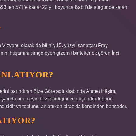
 593’ten 571’e kadar 22 yıl boyunca Babil’de sürgünde kalan
?
Vizyonu olarak da bilinir, 15. yüzyıl sanatçısı Fray
’nın ihtişamını simgeleyen gizemli bir tekerlek gören İncil
ANLATIYOR?
klerini barındıran Bize Göre adlı kitabında Ahmet Hâşim,
yaşamda onu neyin hissettirdiğini ve düşündürdüğünü
ndisidir ve toplumu anlatırken biraz da kendinden bahseder.
ATIYOR?