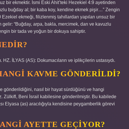
uz bir ekmektir. İsmi Eski Ahit’teki Hezekiel 4:9 ayetinden
vuzlu buğday al; bir kaba koy, kendine ekmek pişir…” Zengin
 Ezekiel ekmeği, filizlenmiş tahıllardan yapılan unsuz bir
n gelir: “Buğday, arpa, bakla, mercimek, darı ve kavuzlu
ngin bir tada ve yoğun bir dokuya sahiptir.
NEDIR?
ı. HZ. İLYAS (AS): Dokumacıların ve iplikçilerin ustasıydı.
HANGI KAVME GÖNDERILDI?
eye gönderildiğini, nasıl bir hayat sürdüğünü ve hangi
z. Zülkifl, Beni İsrail kabilesine gönderilmiştir. Bu kabilede
 Elyasa (as) aracılığıyla kendisine peygamberlik görevi
ANGI AYETTE GEÇIYOR?