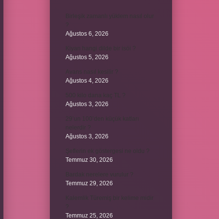
Birleşik zamanlı yüklem nasıl olur
?
Ağustos 6, 2026
Kiyan hangi dilde bir isöi ?
Ağustos 5, 2026
Avans nasıl kesilir ?
Ağustos 4, 2026
500 kilo dana kaç TL ?
Ağustos 3, 2026
29’un 100’den küçük katları
nelerdir ?
Ağustos 3, 2026
Şeflerin ek göstergesi ne oldu ?
Temmuz 30, 2026
Bardak nerelere vurulur ?
Temmuz 29, 2026
Kalemlik Türemiş bir kelime midir
?
Temmuz 25, 2026