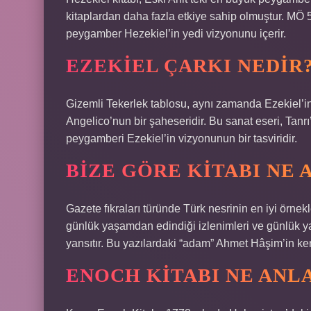
kitaplardan daha fazla etkiye sahip olmuştur. MÖ
peygamber Hezekiel’in yedi vizyonunu içerir.
EZEKIEL ÇARKI NEDIR
Gizemli Tekerlek tablosu, aynı zamanda Ezekiel’in 
Angelico’nun bir şaheseridir. Bu sanat eseri, Tanrı
peygamberi Ezekiel’in vizyonunun bir tasviridir.
BIZE GÖRE KITABI NE 
Gazete fıkraları türünde Türk nesrinin en iyi örne
günlük yaşamdan edindiği izlenimleri ve günlük 
yansıtır. Bu yazılardaki “adam” Ahmet Hâşim’in ke
ENOCH KITABI NE ANL