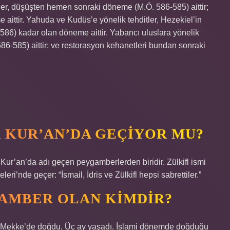
tler, düşüşten hemen sonraki döneme (M.Ö. 586-585) aittir;
aittir. Yahuda ve Kudüs’e yönelik tehditler, Hezekiel’in
86) kadar olan döneme aittir. Yabancı uluslara yönelik
6-585) aittir; ve restorasyon kehanetleri bundan sonraki
 KUR’AN’DA GEÇIYOR MU?
i’nde geçer: “İsmail, İdris ve Zülkifl hepsi sabrettiler.”
GAMBER OLAN KIMDIR?
 Mekke’de doğdu. Üç ay yaşadı. İslami dönemde doğduğu