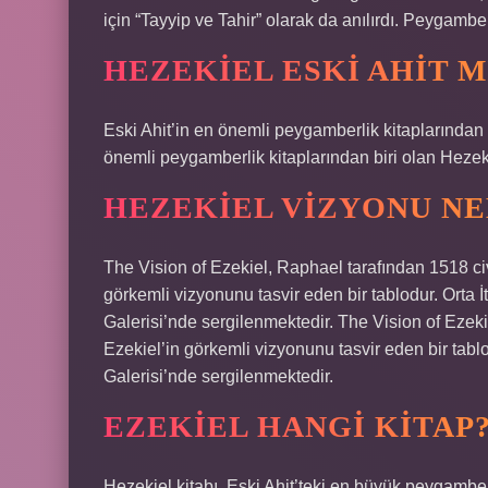
için “Tayyip ve Tahir” olarak da anılırdı. Peygamb
HEZEKIEL ESKI AHIT M
Eski Ahit’in en önemli peygamberlik kitaplarından 
önemli peygamberlik kitaplarından biri olan Hezeki
HEZEKIEL VIZYONU NE
The Vision of Ezekiel, Raphael tarafından 1518 ci
görkemli vizyonunu tasvir eden bir tablodur. Orta İ
Galerisi’nde sergilenmektedir. The Vision of Ezek
Ezekiel’in görkemli vizyonunu tasvir eden bir tablo
Galerisi’nde sergilenmektedir.
EZEKIEL HANGI KITAP
Hezekiel kitabı, Eski Ahit’teki en büyük peygamber