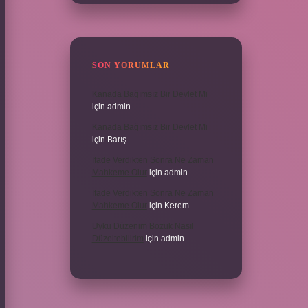
SON YORUMLAR
Kanada Bağımsız Bir Devlet Mi
için
admin
Kanada Bağımsız Bir Devlet Mi
için
Barış
Ifade Verdikten Sonra Ne Zaman
Mahkeme Olur
için
admin
Ifade Verdikten Sonra Ne Zaman
Mahkeme Olur
için
Kerem
Uyku Düzenim Bozuk Nasıl
Düzeltebilirim
için
admin