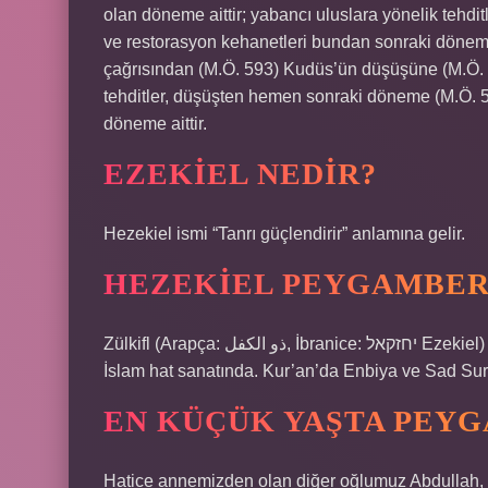
olan döneme aittir; yabancı uluslara yönelik tehdi
ve restorasyon kehanetleri bundan sonraki döneme 
çağrısından (M.Ö. 593) Kudüs’ün düşüşüne (M.Ö. 5
tehditler, düşüşten hemen sonraki döneme (M.Ö. 58
döneme aittir.
EZEKIEL NEDIR?
Hezekiel ismi “Tanrı güçlendirir” anlamına gelir.
HEZEKIEL PEYGAMBER
Zülkifl (Arapça: ذو الكفل‎, İbranice: יחזקאל Ezekiel) Kur’an’da adı geçen peygamberlerden biridir. Zülkifl ismi
İslam hat sanatında. Kur’an’da Enbiya ve Sad Sureler
EN KÜÇÜK YAŞTA PEY
Hatice annemizden olan diğer oğlumuz Abdullah,