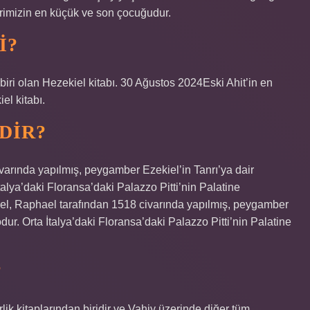
erimizin en küçük ve son çocuğudur.
I?
biri olan Hezekiel kitabı. 30 Ağustos 2024Eski Ahit’in en
el kitabı.
DIR?
varında yapılmış, peygamber Ezekiel’in Tanrı’ya dair
talya’daki Floransa’daki Palazzo Pitti’nin Palatine
iel, Raphael tarafından 1518 civarında yapılmış, peygamber
dur. Orta İtalya’daki Floransa’daki Palazzo Pitti’nin Palatine
?
lik kitaplarından biridir ve Vahiy üzerinde diğer tüm