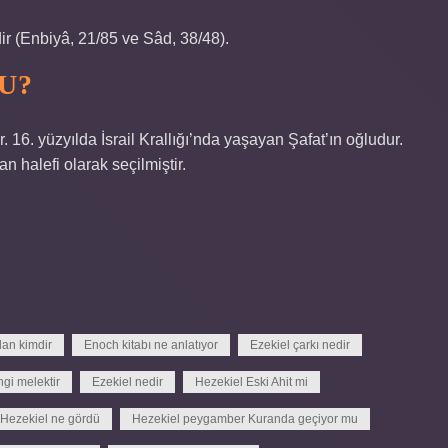
ir (Enbiyâ, 21/85 ve Sâd, 38/48).
U?
 16. yüzyılda İsrail Krallığı’nda yaşayan Şafat’ın oğludur.
n halefi olarak seçilmiştir.
an kimdir
Enoch kitabı ne anlatıyor
Ezekiel çarkı nedir
gi melektir
Ezekiel nedir
Hezekiel Eski Ahit mi
Hezekiel ne gördü
Hezekiel peygamber Kuranda geçiyor mu