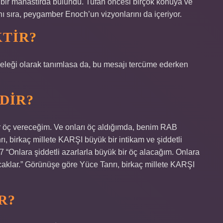
 bir manastırda bulundu. Tufan öncesi birçok konuya ve
anı sıra, peygamber Enoch’un vizyonlarını da içeriyor.
TIR?
leği olarak tanımlasa da, bu mesajı tercüme ederken
EDIR?
ir öç vereceğim. Ve onları öç aldığımda, benim RAB
 birkaç millete KARŞI büyük bir intikam ve şiddetli
 “Onlara şiddetli azarlarla büyük bir öç alacağım. Onlara
lar.” Görünüşe göre Yüce Tanrı, birkaç millete KARŞI
R?