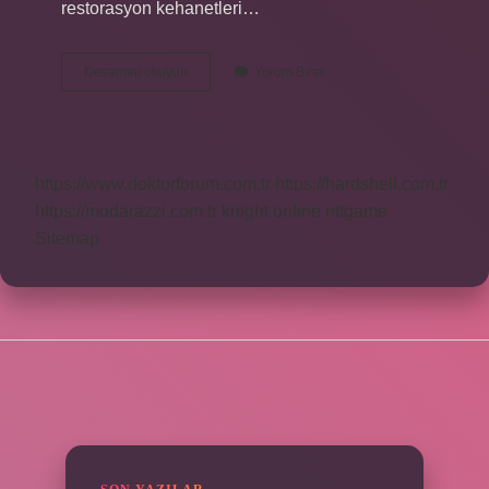
restorasyon kehanetleri…
Hezekiel
Devamını okuyun
Yorum Bırak
Peygamber
Mi
https://www.doktorforum.com.tr
https://hardshell.com.tr
https://modarazzi.com.tr
knight online
nttgame
Sitemap
SIDEBAR