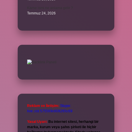
Karne ismi ne anlama gelir ?
Temmuz 24, 2026
Reklam ve İletişim:
Skype:
live:.cid.575569c608265c69
Yasal Uyarı:
Bu internet sitesi, herhangi bir
marka, kurum veya şahıs şirketi ile hiçbir