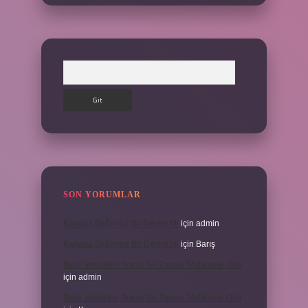
Arama
SON YORUMLAR
Kanada Bağımsız Bir Devlet Mi
için
admin
Kanada Bağımsız Bir Devlet Mi
için
Barış
Ifade Verdikten Sonra Ne Zaman Mahkeme Olur
için
admin
Ifade Verdikten Sonra Ne Zaman Mahkeme Olur