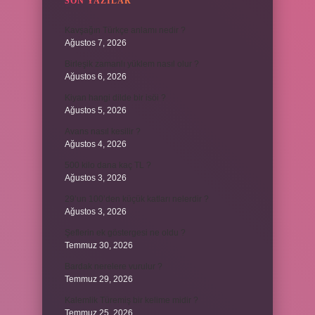
SON YAZILAR
Kavşağın Türkçe anlamı nedir ?
Ağustos 7, 2026
Birleşik zamanlı yüklem nasıl olur ?
Ağustos 6, 2026
Kiyan hangi dilde bir isöi ?
Ağustos 5, 2026
Avans nasıl kesilir ?
Ağustos 4, 2026
500 kilo dana kaç TL ?
Ağustos 3, 2026
29’un 100’den küçük katları nelerdir ?
Ağustos 3, 2026
Şeflerin ek göstergesi ne oldu ?
Temmuz 30, 2026
Bardak nerelere vurulur ?
Temmuz 29, 2026
Kalemlik Türemiş bir kelime midir ?
Temmuz 25, 2026