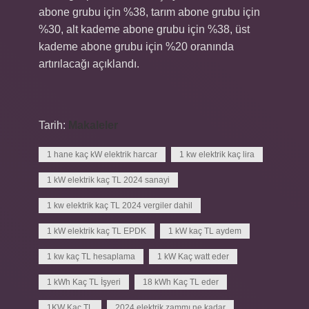
abone grubu için %38, tarım abone grubu için
%30, alt kademe abone grubu için %38, üst
kademe abone grubu için %20 oranında
artırılacağı açıklandı.
Tarih:
Makaleler
1 hane kaç kW elektrik harcar
1 kw elektrik kaç lira
1 kW elektrik kaç TL 2024 sanayi
1 kw elektrik kaç TL 2024 vergiler dahil
1 kW elektrik kaç TL EPDK
1 kW kaç TL aydem
1 kw kaç TL hesaplama
1 kW Kaç watt eder
1 kWh Kaç TL İşyeri
18 kWh Kaç TL eder
1KW Kaç TL
2024 elektrik zammı ne kadar