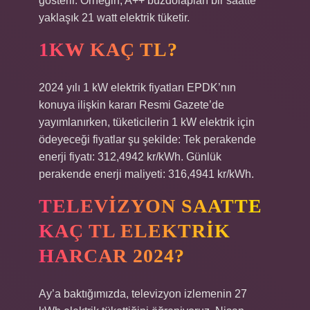
gösterir. Örneğin, A++ buzdolapları bir saatte
yaklaşık 21 watt elektrik tüketir.
1KW KAÇ TL?
2024 yılı 1 kW elektrik fiyatları EPDK’nın
konuya ilişkin kararı Resmi Gazete’de
yayımlanırken, tüketicilerin 1 kW elektrik için
ödeyeceği fiyatlar şu şekilde: Tek perakende
enerji fiyatı: 312,4942 kr/kWh. Günlük
perakende enerji maliyeti: 316,4941 kr/kWh.
TELEVIZYON SAATTE
KAÇ TL ELEKTRIK
HARCAR 2024?
Ay’a baktığımızda, televizyon izlemenin 27