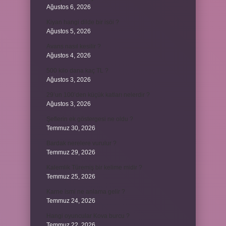
Ağustos 6, 2026
Kiyan hangi dilde bir isöi ?
Ağustos 5, 2026
Avans nasıl kesilir ?
Ağustos 4, 2026
500 kilo dana kaç TL ?
Ağustos 3, 2026
29’un 100’den küçük katları nelerdir ?
Ağustos 3, 2026
Şeflerin ek göstergesi ne oldu ?
Temmuz 30, 2026
Bardak nerelere vurulur ?
Temmuz 29, 2026
Kalemlik Türemiş bir kelime midir ?
Temmuz 25, 2026
Karne ismi ne anlama gelir ?
Temmuz 24, 2026
Hangi oyuncular Kova burcu ?
Temmuz 22, 2026