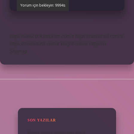
https://www.doktorforum.com.tr
https://hardshell.com.tr
https://modarazzi.com.tr
knight online
nttgame
Sitemap
SIDEBAR
SON YAZILAR
Birleşik zamanlı yüklem nasıl olur ?