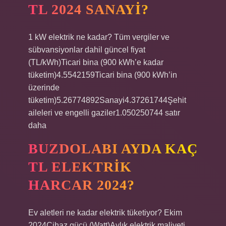
TL 2024 SANAYI?
1 kW elektrik ne kadar? Tüm vergiler ve
sübvansiyonlar dahil güncel fiyat
(TL/kWh)Ticari bina (900 kWh’e kadar
tüketim)4.5542159Ticari bina (900 kWh’in
üzerinde
tüketim)5.26774892Sanayi4.37261744Şehit
aileleri ve engelli gaziler1.050250744 satır
daha
BUZDOLABI AYDA KAÇ
TL ELEKTRIK
HARCAR 2024?
Ev aletleri ne kadar elektrik tüketiyor? Ekim
2024Cihaz gücü (Watt)Aylık elektrik maliyeti