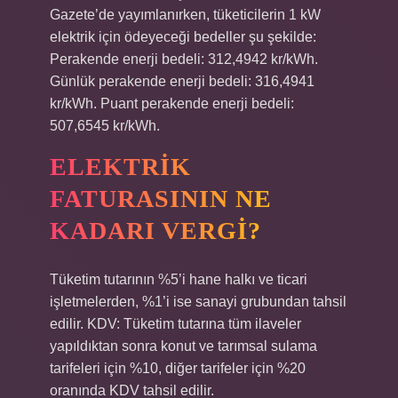
Gazete’de yayımlanırken, tüketicilerin 1 kW
elektrik için ödeyeceği bedeller şu şekilde:
Perakende enerji bedeli: 312,4942 kr/kWh.
Günlük perakende enerji bedeli: 316,4941
kr/kWh. Puant perakende enerji bedeli:
507,6545 kr/kWh.
ELEKTRIK
FATURASININ NE
KADARI VERGI?
Tüketim tutarının %5’i hane halkı ve ticari
işletmelerden, %1’i ise sanayi grubundan tahsil
edilir. KDV: Tüketim tutarına tüm ilaveler
yapıldıktan sonra konut ve tarımsal sulama
tarifeleri için %10, diğer tarifeler için %20
oranında KDV tahsil edilir.