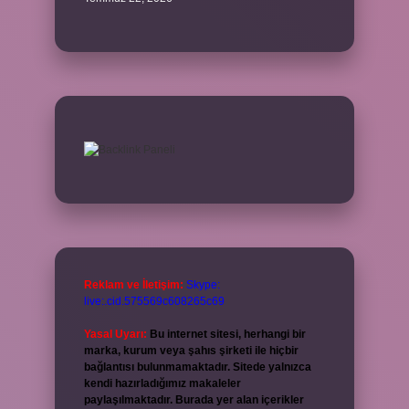
Reklam ve İletişim:
Skype:
live:.cid.575569c608265c69
Yasal Uyarı:
Bu internet sitesi, herhangi bir
marka, kurum veya şahıs şirketi ile hiçbir
bağlantısı bulunmamaktadır. Sitede yalnızca
kendi hazırladığımız makaleler
paylaşılmaktadır. Burada yer alan içerikler