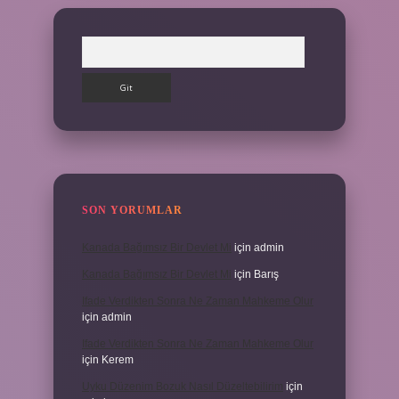
Arama
SON YORUMLAR
Kanada Bağımsız Bir Devlet Mi
için
admin
Kanada Bağımsız Bir Devlet Mi
için
Barış
Ifade Verdikten Sonra Ne Zaman Mahkeme Olur
için
admin
Ifade Verdikten Sonra Ne Zaman Mahkeme Olur
için
Kerem
Uyku Düzenim Bozuk Nasıl Düzeltebilirim
için