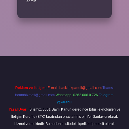
admin
er bahis
Reklam ve İletişim:
E-mail:
backlinkpaneli@gmail.com
Teams:
forumhizmeti@gmail.com
Whatsapp: 0262 606 0 726
Telegram:
@karabul
Yasal Uyarı:
Sitemiz, 5651 Sayılı Kanun gereğince Bilgi Teknolojileri ve
İletişim Kurumu (BTK) tarafından onaylanmış bir Yer Sağlayıcı olarak
hizmet vermektedir. Bu nedenle, sitedeki içerikleri proaktif olarak