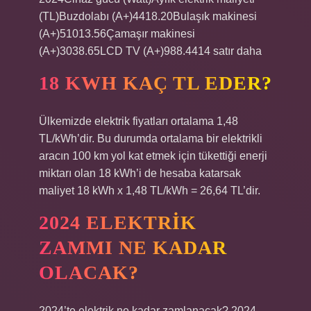
(TL)Buzdolabı (A+)4418.20Bulaşık makinesi
(A+)51013.56Çamaşır makinesi
(A+)3038.65LCD TV (A+)988.4414 satır daha
18 KWH KAÇ TL EDER?
Ülkemizde elektrik fiyatları ortalama 1,48
TL/kWh’dir. Bu durumda ortalama bir elektrikli
aracın 100 km yol kat etmek için tükettiği enerji
miktarı olan 18 kWh’i de hesaba katarsak
maliyet 18 kWh x 1,48 TL/kWh = 26,64 TL’dir.
2024 ELEKTRIK
ZAMMI NE KADAR
OLACAK?
2024’te elektrik ne kadar zamlanacak? 2024