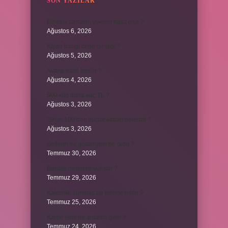
SON YAZILAR
Birleşik zamanlı yüklem nasıl olur ?
Ağustos 6, 2026
Kiyan hangi dilde bir isöi ?
Ağustos 5, 2026
Avans nasıl kesilir ?
Ağustos 4, 2026
500 kilo dana kaç TL ?
Ağustos 3, 2026
29’un 100’den küçük katları nelerdir ?
Ağustos 3, 2026
Şeflerin ek göstergesi ne oldu ?
Temmuz 30, 2026
Bardak nerelere vurulur ?
Temmuz 29, 2026
Kalemlik Türemiş bir kelime midir ?
Temmuz 25, 2026
Karne ismi ne anlama gelir ?
Temmuz 24, 2026