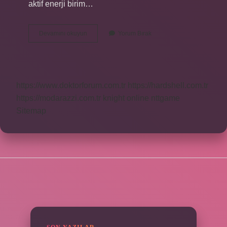
aktif enerji birim…
2024
Devamını okuyun
Yorum Bırak
1
Kw
Elektrik
Kaç
Tl
https://www.doktorforum.com.tr
https://hardshell.com.tr
https://modarazzi.com.tr
knight online
nttgame
Sitemap
SIDEBAR