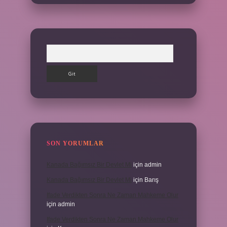
Arama
SON YORUMLAR
Kanada Bağımsız Bir Devlet Mi
için
admin
Kanada Bağımsız Bir Devlet Mi
için
Barış
Ifade Verdikten Sonra Ne Zaman Mahkeme Olur
için
admin
Ifade Verdikten Sonra Ne Zaman Mahkeme Olur