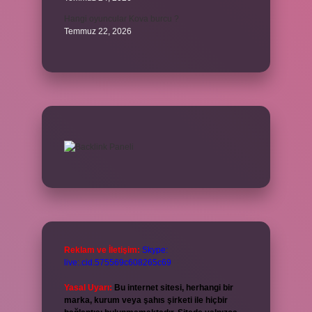
Hangi oyuncular Kova burcu ?
Temmuz 22, 2026
Reklam ve İletişim:
Skype:
live:.cid.575569c608265c69
Yasal Uyarı:
Bu internet sitesi, herhangi bir
marka, kurum veya şahıs şirketi ile hiçbir