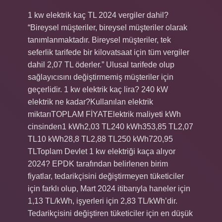
1 kw elektrik kaç TL 2024 vergiler dahil?
“Bireysel müşteriler, bireysel müşteriler olarak
tanımlanmaktadır. Bireysel müşteriler, tek
seferlik tarifede bir kilovatsaat için tüm vergiler
dahil 2,07 TL öderler.” Ulusal tarifede olup
sağlayıcısını değiştirmemiş müşteriler için
geçerlidir. 1 kw elektrik kaç lira? 240 kW
elektrik ne kadar?Kullanılan elektrik
miktarıTOPLAM FİYATElektrik maliyeti kWh
cinsinden1 kWh2,03 TL240 kWh353,85 TL2,07
TL10 kWh28,8 TL2,88 TL250 kWh720,95
TLToplam Devlet 1 kw elektriği kaça alıyor
2024? EPDK tarafından belirlenen birim
fiyatlar, tedarikçisini değiştirmeyen tüketiciler
için farklı olup, Mart 2024 itibarıyla haneler için
1,13 TL/kWh, işyerleri için 2,83 TL/kWh’dir.
Tedarikçisini değiştiren tüketiciler için en düşük