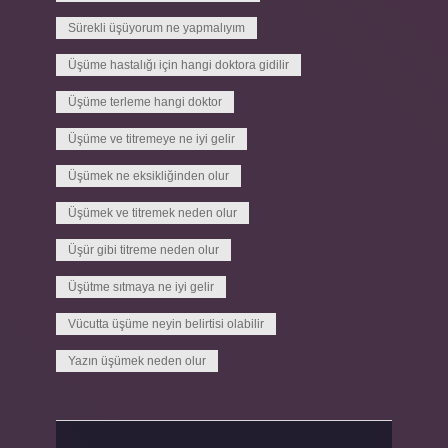
Sürekli üşüyorum ne yapmalıyım
Üşüme hastalığı için hangi doktora gidilir
Üşüme terleme hangi doktor
Üşüme ve titremeye ne iyi gelir
Üşümek ne eksikliğinden olur
Üşümek ve titremek neden olur
Üşür gibi titreme neden olur
Üşütme sıtmaya ne iyi gelir
Vücutta üşüme neyin belirtisi olabilir
Yazın üşümek neden olur