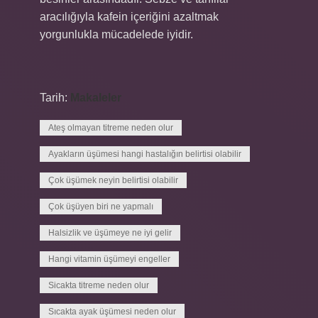
aracılığıyla kafein içeriğini azaltmak
yorgunlukla mücadelede iyidir.
Tarih:
Makaleler
Ateş olmayan titreme neden olur
Ayakların üşümesi hangi hastalığın belirtisi olabilir
Çok üşümek neyin belirtisi olabilir
Çok üşüyen biri ne yapmalı
Halsizlik ve üşümeye ne iyi gelir
Hangi vitamin üşümeyi engeller
Sicakta titreme neden olur
Sıcakta ayak üşümesi neden olur