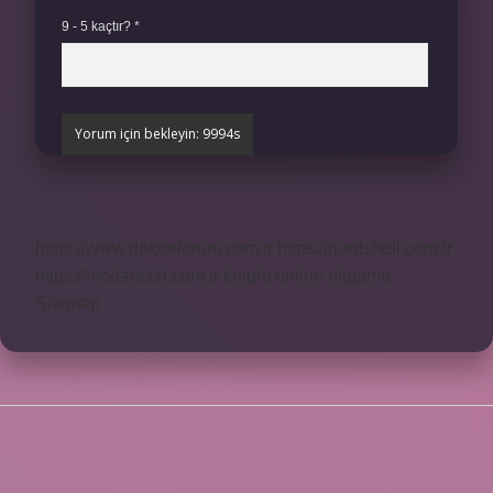
9 - 5 kaçtır?
*
https://www.doktorforum.com.tr
https://hardshell.com.tr
https://modarazzi.com.tr
knight online
nttgame
Sitemap
SIDEBAR