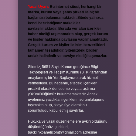
Yasal Uyarı:
Bu internet sitesi, herhangi bir
marka, kurum veya şahıs şirketi ile hiçbir
bağlantısı bulunmamaktadır. Sitede yalnızca
kendi hazırladığımız makaleler
paylaşılmaktadır. Burada yer alan içerikler
haber niteliği taşımamakta olup, gerçek kurum
ve kişiler hakkında paylaşım yapılmamaktadır.
Gerçek kurum ve kişiler ile isim benzerlikleri
tamamen tesadüfidir. Sitemizdeki bilgiler
taslak halindedir ve tavsiye niteliği taşımazlar.
Sitemiz, 5651 Sayılı Kanun gereğince Bilgi
Teknolojileri ve İletişim Kurumu (BTK) tarafından
onaylanmış bir Yer Sağlayıcı olarak hizmet
vermektedir. Bu nedenle, sitedeki içerikleri
proaktif olarak denetleme veya araştırma
yükümlülüğümüz bulunmamaktadır. Ancak,
üyelerimiz yazdıkları içeriklerin sorumluluğunu
taşımakta olup, siteye üye olarak bu
sorumluluğu kabul etmiş sayılırlar.
Hukuka ve yasal düzenlemelere aykırı olduğunu
düşündüğünüz içerikleri,
backlinkpanelicomtr@gmail.com
adresine