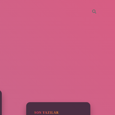
SIDEBAR
elexbet güncel giriş
betexper ba
SON YAZILAR