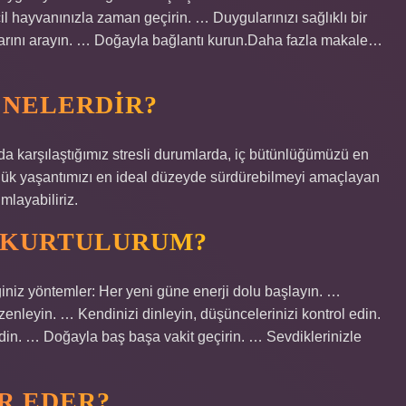
l hayvanınızla zaman geçirin. … Duygularınızı sağlıklı bir
larını arayın. … Doğayla bağlantı kurun.Daha fazla makale…
 NELERDIR?
a karşılaştığımız stresli durumlarda, iç bütünlüğümüzü en
nlük yaşantımızı en ideal düzeyde sürdürebilmeyi amaçlayan
mlayabiliriz.
L KURTULURUM?
ğiniz yöntemler: Her yeni güne enerji dolu başlayın. …
zenleyin. … Kendinizi dinleyin, düşüncelerinizi kontrol edin.
in. … Doğayla baş başa vakit geçirin. … Sevdiklerinizle
R EDER?