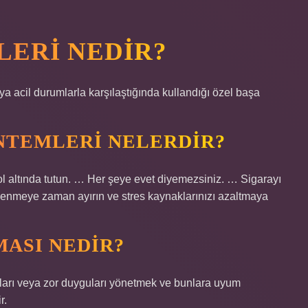
LERI NEDIR?
a acil durumlarla karşılaştığında kullandığı özel başa
NTEMLERI NELERDIR?
ol altında tutun. … Her şeye evet diyemezsiniz. … Sigarayı
lenmeye zaman ayırın ve stres kaynaklarınızı azaltmaya
ASI NEDIR?
umları veya zor duyguları yönetmek ve bunlara uyum
r.