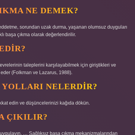
IKMA NE DEMEK?
 reddetme, sorundan uzak durma, yaşanan olumsuz duyguları
ı başa çıkma olarak değerlendirilir.
EDIR?
relerinin taleplerini karşılayabilmek için giriştikleri ve
ade eder (Folkman ve Lazarus, 1988).
A YOLLARI NELERDIR?
ikkat edin ve düşüncelerinizi kağıda dökün.
 ÇIKILIR?
uygulayın. … Sağlıksız başa çıkma mekanizmalarından