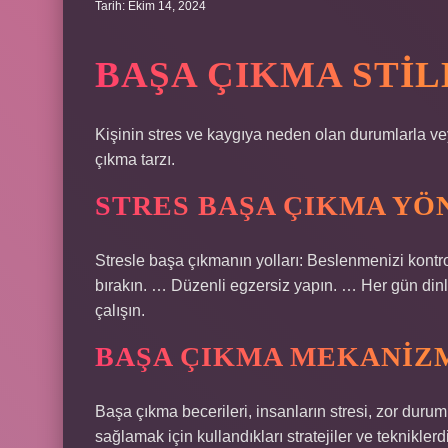
Tarih: Ekim 14, 2024
BAŞA ÇIKMA STIL
Kişinin stres ve kaygıya neden olan durumlarla vey
çıkma tarzı.
STRES BAŞA ÇIKMA YÖ
Stresle başa çıkmanın yolları: Beslenmenizi kontr
bırakın. … Düzenli egzersiz yapın. … Her gün din
çalışın.
BAŞA ÇIKMA MEKANIZM
Başa çıkma becerileri, insanların stresi, zor dur
sağlamak için kullandıkları stratejiler ve tekniklerdi