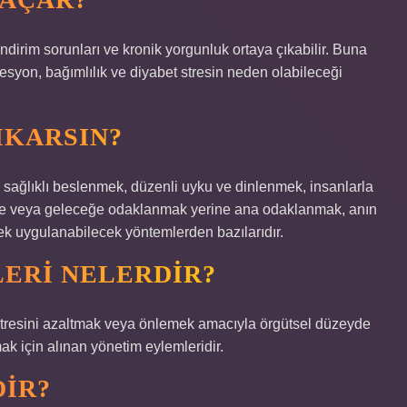
indirim sorunları ve kronik yorgunluk ortaya çıkabilir. Buna
resyon, bağımlılık ve diyabet stresin neden olabileceği
IKARSIN?
, sağlıklı beslenmek, düzenli uyku ve dinlenmek, insanlarla
işe veya geleceğe odaklanmak yerine ana odaklanmak, anın
k uygulanabilecek yöntemlerden bazılarıdır.
LERI NELERDIR?
iş stresini azaltmak veya önlemek amacıyla örgütsel düzeyde
ak için alınan yönetim eylemleridir.
DIR?