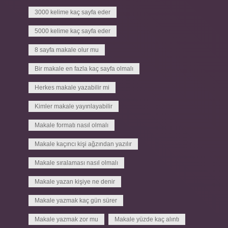
3000 kelime kaç sayfa eder
5000 kelime kaç sayfa eder
8 sayfa makale olur mu
Bir makale en fazla kaç sayfa olmalı
Herkes makale yazabilir mi
Kimler makale yayınlayabilir
Makale formatı nasıl olmalı
Makale kaçıncı kişi ağzından yazılır
Makale sıralaması nasıl olmalı
Makale yazan kişiye ne denir
Makale yazmak kaç gün sürer
Makale yazmak zor mu
Makale yüzde kaç alıntı