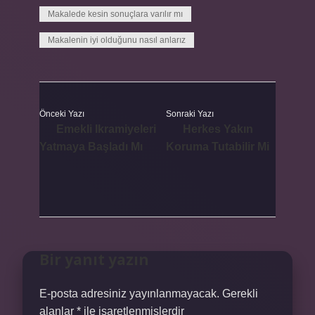
Makalede kesin sonuçlara varılır mı
Makalenin iyi olduğunu nasıl anlarız
Önceki Yazı
Sonraki Yazı
Emekli Ikramiyeleri
Herkes Yakın
Yatmaya Başladı Mı
Koruma Tutabilir Mi
Bir yanıt yazın
E-posta adresiniz yayınlanmayacak.
Gerekli
alanlar
*
ile işaretlenmişlerdir