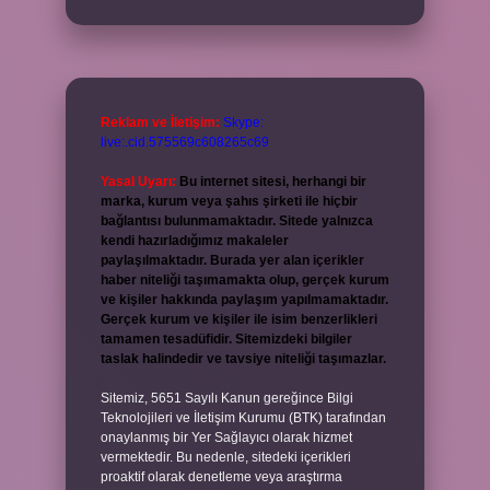
Reklam ve İletişim:
Skype:
live:.cid.575569c608265c69
Yasal Uyarı:
Bu internet sitesi, herhangi bir
marka, kurum veya şahıs şirketi ile hiçbir
bağlantısı bulunmamaktadır. Sitede yalnızca
kendi hazırladığımız makaleler
paylaşılmaktadır. Burada yer alan içerikler
haber niteliği taşımamakta olup, gerçek kurum
ve kişiler hakkında paylaşım yapılmamaktadır.
Gerçek kurum ve kişiler ile isim benzerlikleri
tamamen tesadüfidir. Sitemizdeki bilgiler
taslak halindedir ve tavsiye niteliği taşımazlar.
Sitemiz, 5651 Sayılı Kanun gereğince Bilgi
Teknolojileri ve İletişim Kurumu (BTK) tarafından
onaylanmış bir Yer Sağlayıcı olarak hizmet
vermektedir. Bu nedenle, sitedeki içerikleri
proaktif olarak denetleme veya araştırma