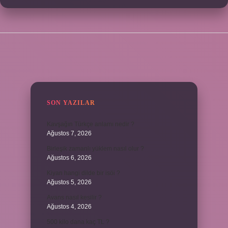
SIDEBAR
SON YAZILAR
Kavşağın Türkçe anlamı nedir ?
Ağustos 7, 2026
Birleşik zamanlı yüklem nasıl olur ?
Ağustos 6, 2026
Kiyan hangi dilde bir isöi ?
Ağustos 5, 2026
Avans nasıl kesilir ?
Ağustos 4, 2026
500 kilo dana kaç TL ?