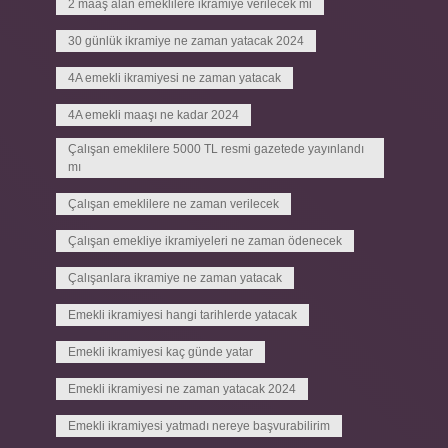
2 maaş alan emeklilere ikramiye verilecek mi
30 günlük ikramiye ne zaman yatacak 2024
4A emekli ikramiyesi ne zaman yatacak
4A emekli maaşı ne kadar 2024
Çalışan emeklilere 5000 TL resmi gazetede yayınlandı
mı
Çalışan emeklilere ne zaman verilecek
Çalışan emekliye ikramiyeleri ne zaman ödenecek
Çalışanlara ikramiye ne zaman yatacak
Emekli ikramiyesi hangi tarihlerde yatacak
Emekli ikramiyesi kaç günde yatar
Emekli ikramiyesi ne zaman yatacak 2024
Emekli ikramiyesi yatmadı nereye başvurabilirim