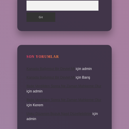
Arama
SON YORUMLAR
Kanada Bağımsız Bir Devlet Mi
için
admin
Kanada Bağımsız Bir Devlet Mi
için
Barış
Ifade Verdikten Sonra Ne Zaman Mahkeme Olur
için
admin
Ifade Verdikten Sonra Ne Zaman Mahkeme Olur
için
Kerem
Uyku Düzenim Bozuk Nasıl Düzeltebilirim
için
admin