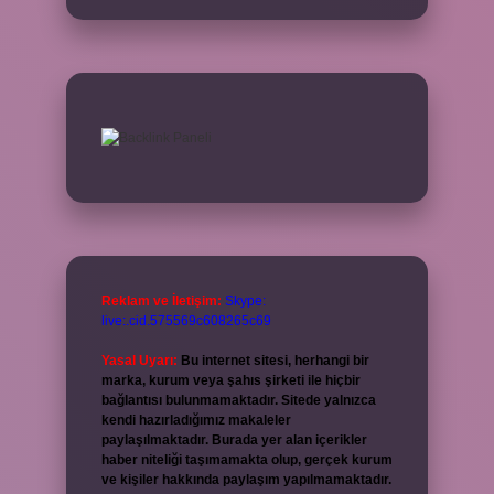
Reklam ve İletişim:
Skype:
live:.cid.575569c608265c69
Yasal Uyarı:
Bu internet sitesi, herhangi bir
marka, kurum veya şahıs şirketi ile hiçbir
bağlantısı bulunmamaktadır. Sitede yalnızca
kendi hazırladığımız makaleler
paylaşılmaktadır. Burada yer alan içerikler
haber niteliği taşımamakta olup, gerçek kurum
ve kişiler hakkında paylaşım yapılmamaktadır.