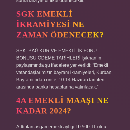
sonra faiziyle birlikte ödenecektir.
SGK EMEKLI
IKRAMIYESI NE
ZAMAN ÖDENECEK?
SSK- BAĞ KUR VE EMEKLİLİK FONU
BONUSU ÖDEME TARİHLERİ Işıkhan’ın
paylaşımında şu ifadelere yer verildi: “Emekli
vatandaşlarımızın bayram ikramiyeleri, Kurban
Bayramı’ndan önce, 10-14 Haziran tarihleri ​​
arasında banka hesaplarına yatırılacak.”
4A EMEKLI MAAŞI NE
KADAR 2024?
Arttırılan asgari emekli aylığı 10.500 TL oldu.