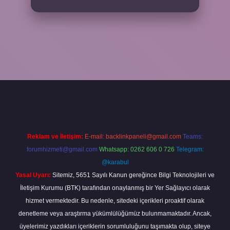
r bahis
Reklam ve İletişim:
E-mail:
backlinkpaneli@gmail.com
Teams:
forumhizmeti@gmail.com
Whatsapp: 0262 606 0 726
Telegram:
@karabul
Yasal Uyarı:
Sitemiz, 5651 Sayılı Kanun gereğince Bilgi Teknolojileri ve
İletişim Kurumu (BTK) tarafından onaylanmış bir Yer Sağlayıcı olarak
hizmet vermektedir. Bu nedenle, sitedeki içerikleri proaktif olarak
denetleme veya araştırma yükümlülüğümüz bulunmamaktadır. Ancak,
üyelerimiz yazdıkları içeriklerin sorumluluğunu taşımakta olup, siteye