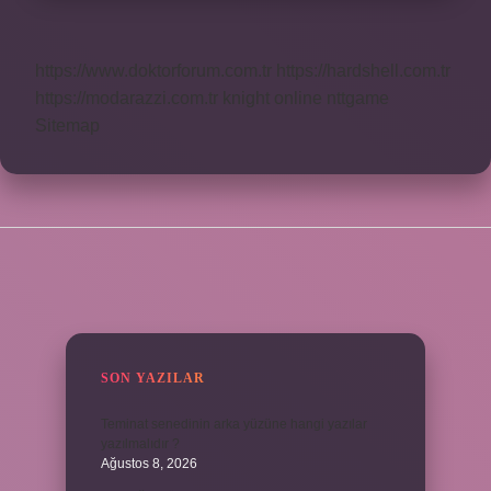
https://www.doktorforum.com.tr
https://hardshell.com.tr
https://modarazzi.com.tr
knight online
nttgame
Sitemap
SIDEBAR
SON YAZILAR
Teminat senedinin arka yüzüne hangi yazılar
yazılmalıdır ?
Ağustos 8, 2026