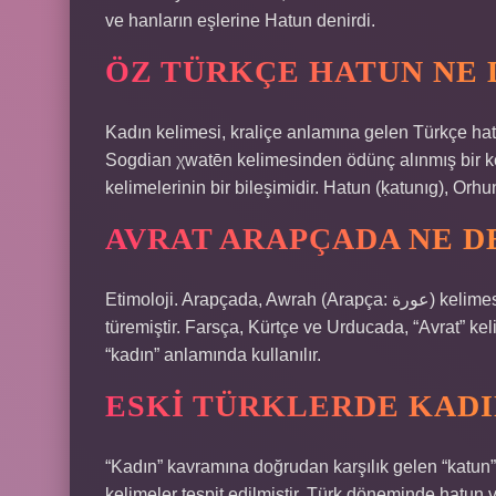
ve hanların eşlerine Hatun denirdi.
ÖZ TÜRKÇE HATUN NE
Kadın kelimesi, kraliçe anlamına gelen Türkçe ha
Sogdian χwatēn kelimesinden ödünç alınmış bir ke
kelimelerinin bir bileşimidir. Hatun (ḳatunıg), Orh
AVRAT ARAPÇADA NE 
Etimoloji. Arapçada, Awrah (Arapça: عورة) kelimesi, genellikle “çıplaklık” anlamına gelen ‘-wr kökünden
türemiştir. Farsça, Kürtçe ve Urducada, “Avrat” ke
“kadın” anlamında kullanılır.
ESKI TÜRKLERDE KADI
“Kadın” kavramına doğrudan karşılık gelen “katun”, “hat
kelimeler tespit edilmiştir. Türk döneminde hatun v