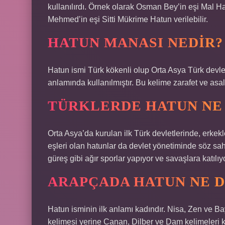
kullanılırdı. Örnek olarak Osman Bey’in eşi Mal Ha
Mehmed’in eşi Sitti Mükrime Hatun verilebilir.
HATUN MANASI NEDIR?
Hatun ismi Türk kökenli olup Orta Asya Türk devlet
anlamında kullanılmıştır. Bu kelime zarafet ve asale
TÜRKLERDE HATUN NE
Orta Asya’da kurulan ilk Türk devletlerinde, erkekle
eşleri olan hatunlar da devlet yönetiminde söz sahi
güreş gibi ağır sporlar yapıyor ve savaşlara katılıy
ARAPÇADA HATUN NE 
Hatun isminin ilk anlamı kadındır. Nisa, Zen ve B
kelimesi yerine Canan, Dilber ve Dam kelimeleri ku