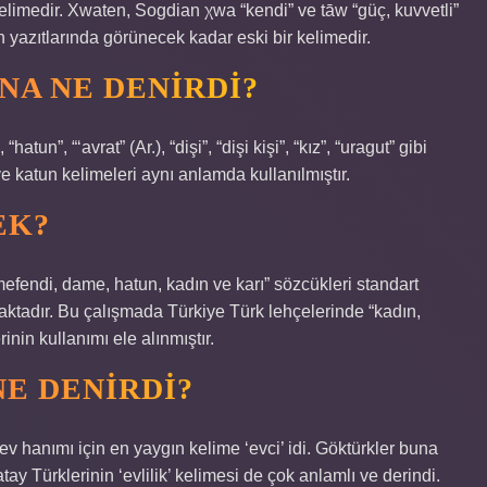
limedir. Xwaten, Sogdian χwa “kendi” ve tāw “güç, kuvvetli”
un yazıtlarında görünecek kadar eski bir kelimedir.
NA NE DENIRDI?
un”, “‘avrat” (Ar.), “dişi”, “dişi kişi”, “kız”, “uragut” gibi
e katun kelimeleri aynı anlamda kullanılmıştır.
EK?
ımefendi, dame, hatun, kadın ve karı” sözcükleri standart
aktadır. Bu çalışmada Türkiye Türk lehçelerinde “kadın,
nin kullanımı ele alınmıştır.
NE DENIRDI?
 ev hanımı için en yaygın kelime ‘evci’ idi. Göktürkler buna
tay Türklerinin ‘evlilik’ kelimesi de çok anlamlı ve derindi.