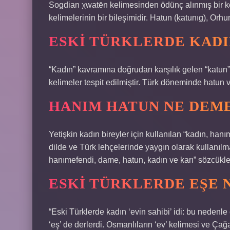
Sogdian χwatēn kelimesinden ödünç alınmış bir ke
kelimelerinin bir bileşimidir. Hatun (ḳatunıg), Orh
ESKI TÜRKLERDE KADI
“Kadın” kavramına doğrudan karşılık gelen “katun”, “hat
kelimeler tespit edilmiştir. Türk döneminde hatun v
HANIM HATUN NE DEM
Yetişkin kadın bireyler için kullanılan “kadın, han
dilde ve Türk lehçelerinde yaygın olarak kullanılm
hanımefendi, dame, hatun, kadın ve karı” sözcükleri
ESKI TÜRKLERDE EŞE 
“Eski Türklerde kadın ‘evin sahibi’ idi: bu nedenle
‘eş’ de derlerdi. Osmanlıların ‘ev’ kelimesi ve Çağa