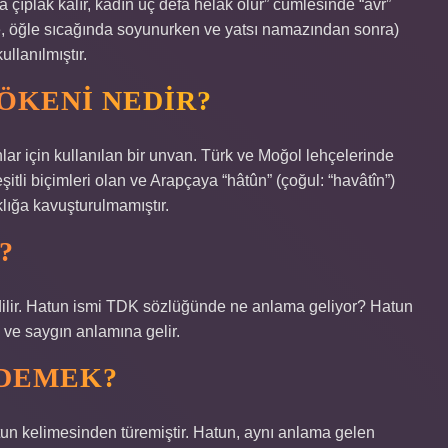
 çıplak kalır, kadın üç defa helak olur” cümlesinde “avr”
, öğle sıcağında soyunurken ve yatsı namazından sonra)
ullanılmıştır.
ÖKENI NEDIR?
lar için kullanılan bir unvan. Türk ve Moğol lehçelerinde
eşitli biçimleri olan ve Arapçaya “hâtûn” (çoğul: “havâtîn”)
klığa kavuşturulmamıştır.
?
edilir. Hatun ismi TDK sözlüğünde ne anlama geliyor? Hatun
i ve saygın anlamına gelir.
 DEMEK?
tun kelimesinden türemiştir. Hatun, aynı anlama gelen