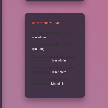
SON YORUMLAR
Kanada Bağımsız Bir Devlet Mi
için
admin
Kanada Bağımsız Bir Devlet Mi
için
Barış
Ifade Verdikten Sonra Ne Zaman
Mahkeme Olur
için
admin
Ifade Verdikten Sonra Ne Zaman
Mahkeme Olur
için
Kerem
Uyku Düzenim Bozuk Nasıl
Düzeltebilirim
için
admin