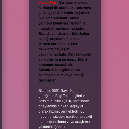
Yasal Uyarı:
Bu internet sitesi,
herhangi bir marka, kurum veya
şahıs şirketi ile hiçbir bağlantısı
bulunmamaktadır. Sitede
yalnızca kendi hazırladığımız
makaleler paylaşılmaktadır.
Burada yer alan içerikler haber
niteliği taşımamakta olup,
gerçek kurum ve kişiler
hakkında paylaşım
yapılmamaktadır. Gerçek kurum
ve kişiler ile isim benzerlikleri
tamamen tesadüfidir.
Sitemizdeki bilgiler taslak
halindedir ve tavsiye niteliği
taşımazlar.
Sitemiz, 5651 Sayılı Kanun
gereğince Bilgi Teknolojileri ve
İletişim Kurumu (BTK) tarafından
onaylanmış bir Yer Sağlayıcı
olarak hizmet vermektedir. Bu
nedenle, sitedeki içerikleri proaktif
olarak denetleme veya araştırma
yükümlülüğümüz