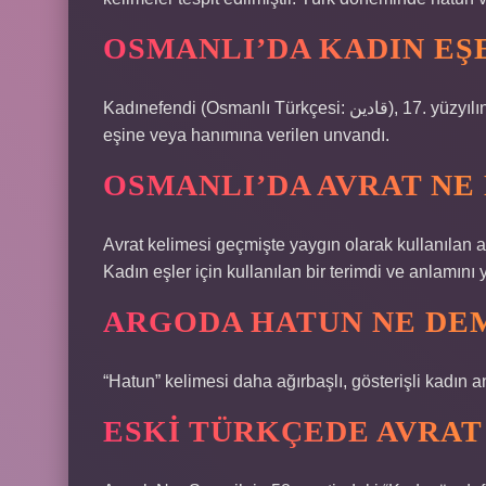
OSMANLI’DA KADIN EŞE
Kadınefendi (Osmanlı Türkçesi: قادین), 17. yüzyılın başlarında Osmanlı İmparatorluğu padişahlarının dört
eşine veya hanımına verilen unvandı.
OSMANLI’DA AVRAT NE
Avrat kelimesi geçmişte yaygın olarak kullanılan
Kadın eşler için kullanılan bir terimdi ve anlamını 
ARGODA HATUN NE DE
“Hatun” kelimesi daha ağırbaşlı, gösterişli kadın a
ESKI TÜRKÇEDE AVRAT