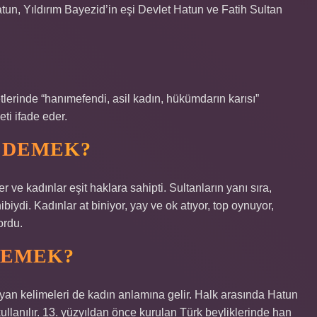
tun, Yıldırım Bayezid’in eşi Devlet Hatun ve Fatih Sultan
lerinde “hanımefendi, asil kadın, hükümdarın karısı”
ti ifade eder.
 DEMEK?
r ve kadınlar eşit haklara sahipti. Sultanların yanı sıra,
biydi. Kadınlar at biniyor, yay ve ok atıyor, top oynuyor,
ordu.
DEMEK?
ayan kelimeleri de kadın anlamına gelir. Halk arasında Hatun
llanılır. 13. yüzyıldan önce kurulan Türk beyliklerinde han