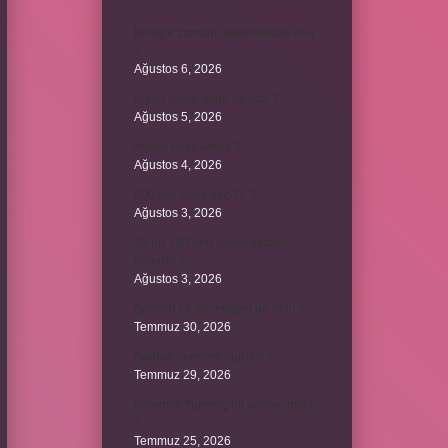
Birleşik zamanlı yüklem nasıl olur
?
Ağustos 6, 2026
Kiyan hangi dilde bir isöi ?
Ağustos 5, 2026
Avans nasıl kesilir ?
Ağustos 4, 2026
500 kilo dana kaç TL ?
Ağustos 3, 2026
29’un 100’den küçük katları
nelerdir ?
Ağustos 3, 2026
Şeflerin ek göstergesi ne oldu ?
Temmuz 30, 2026
Bardak nerelere vurulur ?
Temmuz 29, 2026
Kalemlik Türemiş bir kelime midir
?
Temmuz 25, 2026