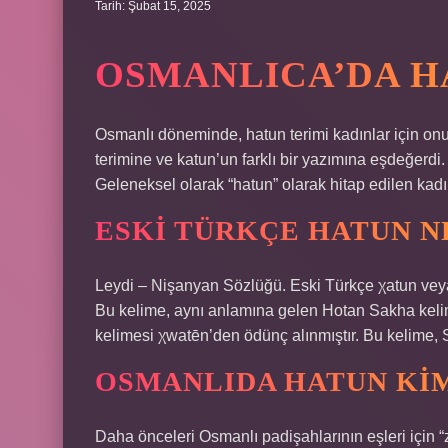
Tarih: Şubat 15, 2025
OSMANLICA’DA H
Osmanlı döneminde, hatun terimi kadınlar için onu
terimine ve katun’un farklı bir yazımına eşdeğerdi. 
Geleneksel olarak “hatun” olarak hitap edilen kadın
ESKI TÜRKÇE HATUN N
Leydi – Nişanyan Sözlüğü. Eski Türkçe χatun veya 
Bu kelime, aynı anlamına gelen Hotan Sakha keli
kelimesi χwatēn’den ödünç alınmıştır. Bu kelime, S
OSMANLIDA HATUN KIM
Daha önceleri Osmanlı padişahlarının eşleri için 