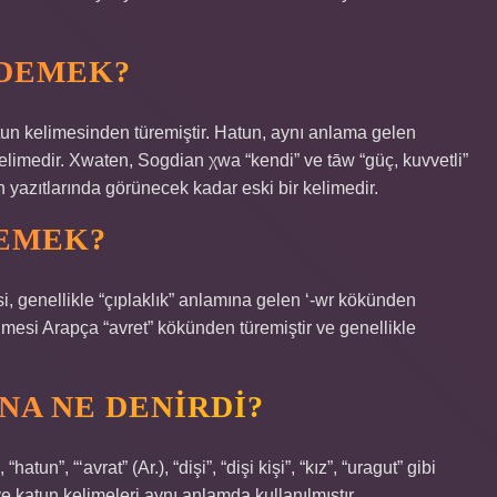
 DEMEK?
tun kelimesinden türemiştir. Hatun, aynı anlama gelen
limedir. Xwaten, Sogdian χwa “kendi” ve tāw “güç, kuvvetli”
un yazıtlarında görünecek kadar eski bir kelimedir.
DEMEK?
limesi Arapça “avret” kökünden türemiştir ve genellikle
NA NE DENIRDI?
un”, “‘avrat” (Ar.), “dişi”, “dişi kişi”, “kız”, “uragut” gibi
e katun kelimeleri aynı anlamda kullanılmıştır.