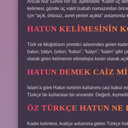
Ancak Nur Suresi’nin 58. ayetindeki “Kadın üç defa
kelimesi, günde üç vakit (sabah namazından önce
için “açık, örtüsüz, avret yerleri açıkta” anlamında k
HATUN KELIMESININ K
Türk ve Moğolların yönetici ailesinden gelen kadın
ḫatun, ḫātyn, ḫotun; “katun”, “katyn”, “kadın” gibi ç
olarak giren kelimenin etimolojisi kesin olarak açı
HATUN DEMEK CAIZ MI
İslam’a göre Hatun isminin kullanımı caiz kabul 
Türkçe’de kullanılan bir unvandır. Değerli, kıymetl
ÖZ TÜRKÇE HATUN NE
Kadın kelimesi, kraliçe anlamına gelen Türkçe ha