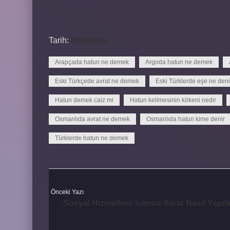
Tarih:
Makaleler
Arapçada hatun ne demek
Argoda hatun ne demek
Eski Türkçede avrat ne demek
Eski Türklerde eşe ne deni
Hatun demek caiz mi
Hatun kelimesinin kökeni nedir
Osmanlıda avrat ne demek
Osmanlıda hatun kime denir
Türklerde hatun ne demek
Önceki Yazı
Sosyal Hizmetlere Isimsiz Ihbar Nasıl Yapılı