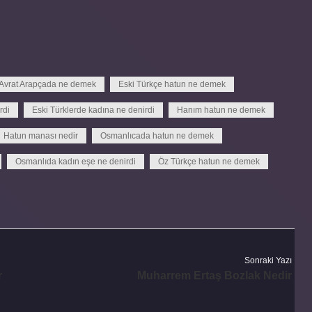
Avrat Arapçada ne demek
Eski Türkçe hatun ne demek
rdi
Eski Türklerde kadına ne denirdi
Hanım hatun ne demek
Hatun manası nedir
Osmanlıcada hatun ne demek
Osmanlıda kadın eşe ne denirdi
Öz Türkçe hatun ne demek
Sonraki Yazı
r
Muharrem Ertaş Bozlak Nedir