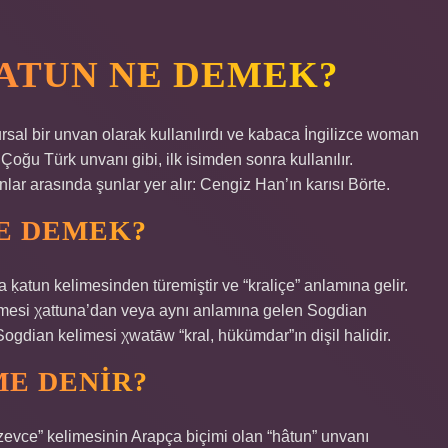
ATUN NE DEMEK?
rsal bir unvan olarak kullanılırdı ve kabaca İngilizce woman
Çoğu Türk unvanı gibi, ilk isimden sonra kullanılır.
lar arasında şunlar yer alır: Cengiz Han’ın karısı Börte.
E DEMEK?
ḳatun kelimesinden türemiştir ve “kraliçe” anlamına gelir.
mesi χattuna’dan veya aynı anlamına gelen Sogdian
ogdian kelimesi χwatāw “kral, hükümdar”ın dişil halidir.
E DENIR?
“zevce” kelimesinin Arapça biçimi olan “hâtun” unvanı