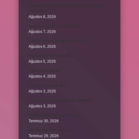
Teminat senedinin arka yüzüne hangi yazılar
yazılmalıdır ?
Ağustos 8, 2026
Kavşağın Türkçe anlamı nedir ?
Ağustos 7, 2026
Birleşik zamanlı yüklem nasıl olur ?
Ağustos 6, 2026
Kiyan hangi dilde bir isöi ?
Ağustos 5, 2026
Avans nasıl kesilir ?
Ağustos 4, 2026
500 kilo dana kaç TL ?
Ağustos 3, 2026
29’un 100’den küçük katları nelerdir ?
Ağustos 3, 2026
Şeflerin ek göstergesi ne oldu ?
Temmuz 30, 2026
Bardak nerelere vurulur ?
Temmuz 29, 2026