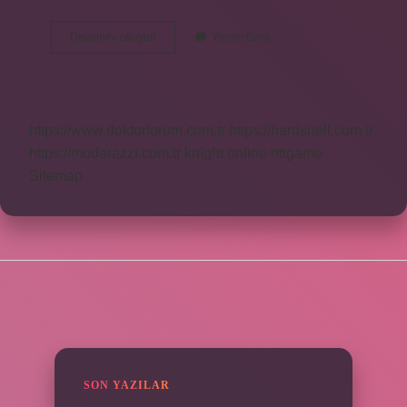
Hatun
Devamını okuyun
Yorum Bırak
Osmanlica
Ne
Demek
https://www.doktorforum.com.tr
https://hardshell.com.tr
https://modarazzi.com.tr
knight online
nttgame
Sitemap
SIDEBAR
SON YAZILAR