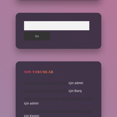
Arama
SON YORUMLAR
Kanada Bağımsız Bir Devlet Mi
için
admin
Kanada Bağımsız Bir Devlet Mi
için
Barış
Ifade Verdikten Sonra Ne Zaman Mahkeme Olur
için
admin
Ifade Verdikten Sonra Ne Zaman Mahkeme Olur
için
Kerem