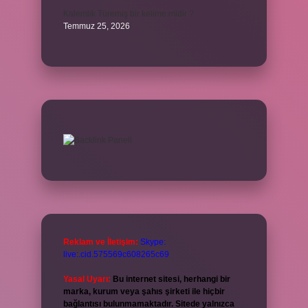
Kalemlik Türemiş bir kelime midir ?
Temmuz 25, 2026
Reklam ve İletişim:
Skype:
live:.cid.575569c608265c69
Yasal Uyarı:
Bu internet sitesi, herhangi bir
marka, kurum veya şahıs şirketi ile hiçbir
bağlantısı bulunmamaktadır. Sitede yalnızca