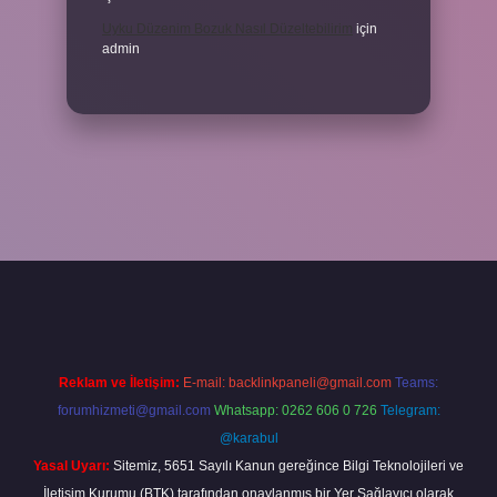
Uyku Düzenim Bozuk Nasıl Düzeltebilirim
için
admin
el giriş
betexper bahis
Reklam ve İletişim:
E-mail:
backlinkpaneli@gmail.com
Teams:
forumhizmeti@gmail.com
Whatsapp: 0262 606 0 726
Telegram:
@karabul
Yasal Uyarı:
Sitemiz, 5651 Sayılı Kanun gereğince Bilgi Teknolojileri ve
İletişim Kurumu (BTK) tarafından onaylanmış bir Yer Sağlayıcı olarak