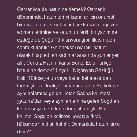
Osmanlıca’da hatun ne demek? Osmanlı
döneminde, hatun terimi kadınlar için onursal
bir unvan olarak kullanılırdı ve kabaca İngilizce
woman terimine ve katun’un farklı bir yazımına
eşdeğerdi. Çoğu Türk unvanı gibi, ilk isimden
sonra kullanılır. Geleneksel olarak “hatun”
olarak hitap edilen kadınlar arasında şunlar yer
alır: Cengiz Han’ın karısı Börte. Eski Türkçe
hatun ne demek? Leydi – Nişanyan Sözlüğü.
Eski Türkçe χatun veya ḳatun kelimesinden
türemiştir ve “kraliçe” anlamına gelir. Bu kelime,
aynı anlamına gelen Hotan Sakha kelimesi
χattuna’dan veya aynı anlamına gelen Sogdian
kelimesi χwatēn’den ödünç alınmıştır. Bu
kelime, Sogdian kelimesi χwatāw “kral,
hükümdar”ın dişil halidir. Osmanlıda hatun kime
denir?…