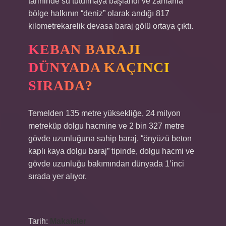
tarihinde su tutulmaya başlandı ve zamanla
bölge halkının “deniz” olarak andığı 817
kilometrekarelik devasa baraj gölü ortaya çıktı.
KEBAN BARAJI
DÜNYADA KAÇINCI
SIRADA?
Temelden 135 metre yüksekliğe, 24 milyon
metreküp dolgu hacmine ve 2 bin 327 metre
gövde uzunluğuna sahip baraj, “önyüzü beton
kaplı kaya dolgu baraj” tipinde, dolgu hacmi ve
gövde uzunluğu bakımından dünyada 1’inci
sırada yer alıyor.
Tarih:
Makaleler