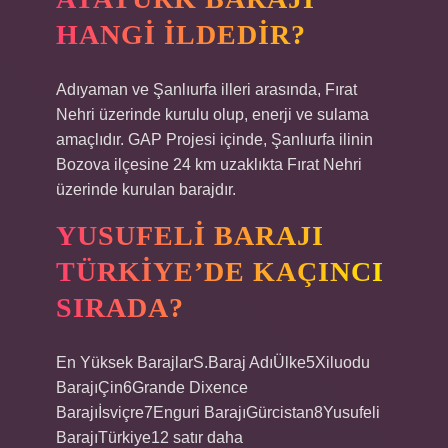
HANGI ILDEDIR?
Adıyaman ve Şanlıurfa illeri arasında, Fırat
Nehri üzerinde kurulu olup, enerji ve sulama
amaçlıdır. GAP Projesi içinde, Şanlıurfa ilinin
Bozova ilçesine 24 km uzaklıkta Fırat Nehri
üzerinde kurulan barajdır.
YUSUFELI BARAJI
TÜRKIYE’DE KAÇINCI
SIRADA?
En Yüksek BarajlarS.Baraj AdıÜlke5Xiluodu
BarajıÇin6Grande Dixence
Barajıİsviçre7Enguri BarajıGürcistan8Yusufeli
BarajıTürkiye12 satır daha