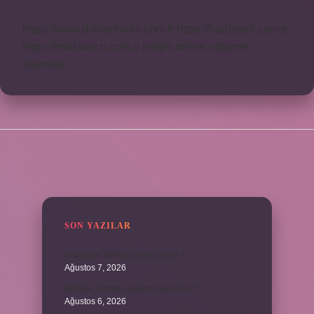
https://www.doktorforum.com.tr
https://hardshell.com.tr
https://modarazzi.com.tr
knight online
nttgame
Sitemap
SIDEBAR
SON YAZILAR
Kavşağın Türkçe anlamı nedir ?
Ağustos 7, 2026
Birleşik zamanlı yüklem nasıl olur ?
Ağustos 6, 2026