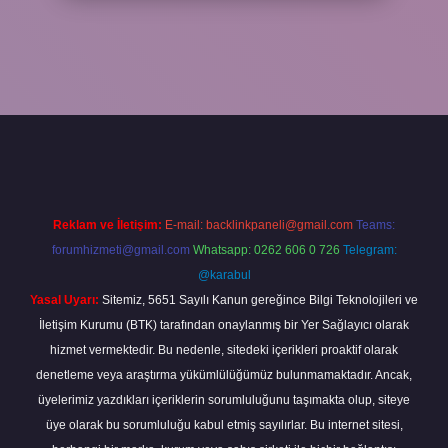
r bahis
Reklam ve İletişim:
E-mail:
backlinkpaneli@gmail.com
Teams:
forumhizmeti@gmail.com
Whatsapp: 0262 606 0 726
Telegram:
@karabul
Yasal Uyarı:
Sitemiz, 5651 Sayılı Kanun gereğince Bilgi Teknolojileri ve
İletişim Kurumu (BTK) tarafından onaylanmış bir Yer Sağlayıcı olarak
hizmet vermektedir. Bu nedenle, sitedeki içerikleri proaktif olarak
denetleme veya araştırma yükümlülüğümüz bulunmamaktadır. Ancak,
üyelerimiz yazdıkları içeriklerin sorumluluğunu taşımakta olup, siteye
üye olarak bu sorumluluğu kabul etmiş sayılırlar. Bu internet sitesi,