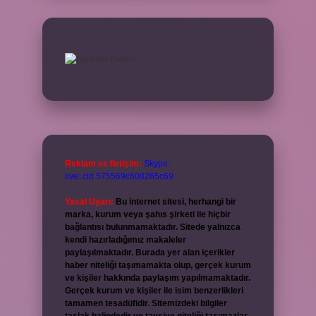
Reklam ve İletişim:
Skype:
live:.cid.575569c608265c69
Yasal Uyarı:
Bu internet sitesi, herhangi bir
marka, kurum veya şahıs şirketi ile hiçbir
bağlantısı bulunmamaktadır. Sitede yalnızca
kendi hazırladığımız makaleler
paylaşılmaktadır. Burada yer alan içerikler
haber niteliği taşımamakta olup, gerçek kurum
ve kişiler hakkında paylaşım yapılmamaktadır.
Gerçek kurum ve kişiler ile isim benzerlikleri
tamamen tesadüfidir. Sitemizdeki bilgiler