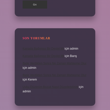
SON YORUMLAR
Kanada Bağımsız Bir Devlet Mi
için
admin
Kanada Bağımsız Bir Devlet Mi
için
Barış
Ifade Verdikten Sonra Ne Zaman Mahkeme Olur
için
admin
Ifade Verdikten Sonra Ne Zaman Mahkeme Olur
için
Kerem
Uyku Düzenim Bozuk Nasıl Düzeltebilirim
için
admin