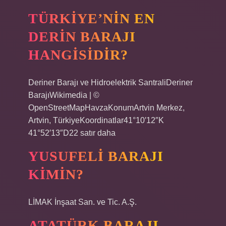
TÜRKIYE’NIN EN
DERIN BARAJI
HANGISIDIR?
Deriner Barajı ve Hidroelektrik SantraliDeriner
BarajıWikimedia | ©
OpenStreetMapHavzaKonumArtvin Merkez,
Artvin, TürkiyeKoordinatlar41°10′12″K
41°52′13″D22 satır daha
YUSUFELI BARAJI
KIMIN?
LİMAK İnşaat San. ve Tic. A.Ş.
ATATÜRK BARAJI