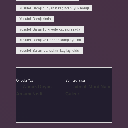
Yusufeli Barajı dünyanın kaçıncı büyük barajı
Yusufeli Barajı kimin
Yusufeli Barajı Türkiyede kaçıncı sırada
Yusufeli Barajı ve Deriner Barajı aynı mı
Yusufeli Barajında toplam kaç kişi öldü
Önceki Yazı
Sonraki Yazı
Atmak Deyim
Isıtmalı Mont Nasıl
Anlamı Nedir
Çalışır