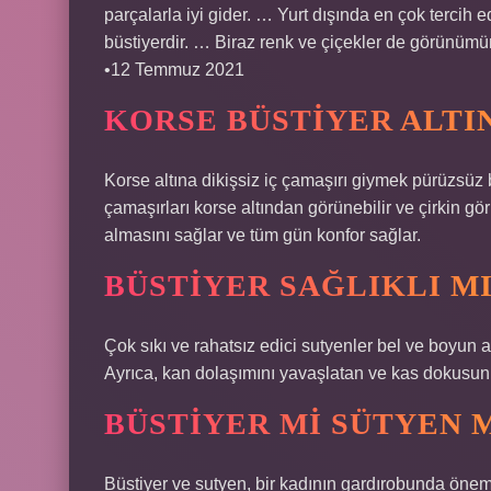
parçalarla iyi gider. … Yurt dışında en çok tercih 
büstiyerdir. … Biraz renk ve çiçekler de görünüm
•12 Temmuz 2021
KORSE BÜSTIYER ALTIN
Korse altına dikişsiz iç çamaşırı giymek pürüzsüz 
çamaşırları korse altından görünebilir ve çirkin gör
almasını sağlar ve tüm gün konfor sağlar.
BÜSTIYER SAĞLIKLI MI
Çok sıkı ve rahatsız edici sutyenler bel ve boyun ağ
Ayrıca, kan dolaşımını yavaşlatan ve kas dokusunu
BÜSTIYER MI SÜTYEN 
Büstiyer ve sutyen, bir kadının gardırobunda önemli 