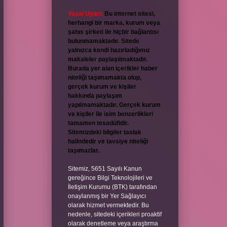
Yasal Uyarı:
Bu internet sitesi,
herhangi bir marka, kurum veya
şahıs şirketi ile hiçbir bağlantısı
bulunmamaktadır. Sitede
yalnızca kendi hazırladığımız
makaleler paylaşılmaktadır.
Burada yer alan içerikler haber
niteliği taşımamakta olup,
gerçek kurum ve kişiler
hakkında paylaşım
yapılmamaktadır. Gerçek kurum
ve kişiler ile isim benzerlikleri
tamamen tesadüfidir.
Sitemizdeki bilgiler taslak
halindedir ve tavsiye niteliği
taşımazlar.
Sitemiz, 5651 Sayılı Kanun
gereğince Bilgi Teknolojileri ve
İletişim Kurumu (BTK) tarafından
onaylanmış bir Yer Sağlayıcı
olarak hizmet vermektedir. Bu
nedenle, sitedeki içerikleri proaktif
olarak denetleme veya araştırma