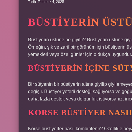
Tarih: Temmuz 4, 2025
BÜSTIYERIN ÜSTÜ
Büstiyerin üstüne ne giyilir? Büstiyerin üstüne giyil
Örneğin, şık ve zarif bir görünüm için büstiyerin ü
yemekleri veya özel günler için oldukça uygundur.
BÜSTIYERIN IÇINE SÜT
Bir sütyenin bir büstiyerin altına giyilip giyileme
değişir. Büstiyer yeterli desteği sağlıyorsa ve göğü
daha fazla destek veya dolgunluk istiyorsanız, ince a
KORSE BÜSTIYER NASI
Korse büstiyerler nasıl kombinlenir? Özellikle beya