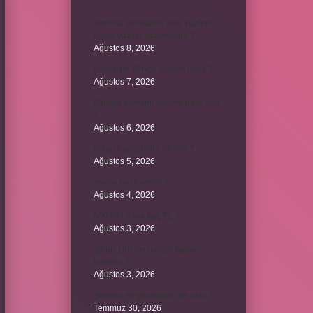
Teminat senedinin arka yüzüne
hangi yazılar yazılmalıdır ?
Ağustos 8, 2026
Kavşağın Türkçe anlamı nedir ?
Ağustos 7, 2026
Birleşik zamanlı yüklem nasıl olur
?
Ağustos 6, 2026
Kiyan hangi dilde bir isöi ?
Ağustos 5, 2026
Avans nasıl kesilir ?
Ağustos 4, 2026
500 kilo dana kaç TL ?
Ağustos 3, 2026
29’un 100’den küçük katları
nelerdir ?
Ağustos 3, 2026
Şeflerin ek göstergesi ne oldu ?
Temmuz 30, 2026