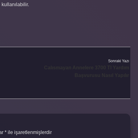
kullanılabilir.
Sonraki Yazı
Calısmayan Annelere 3700 Tl Yardım
Başvurusu Nasıl Yapılır
lar
*
ile işaretlenmişlerdir