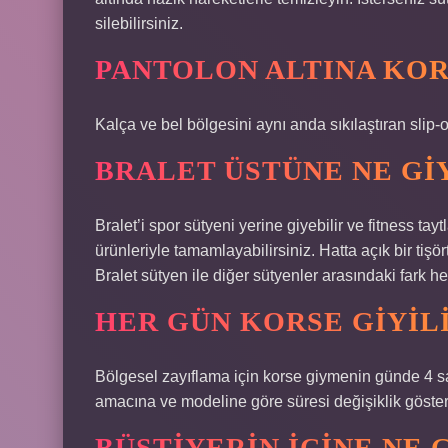
silebilirsiniz.
PANTOLON ALTINA KOR
Kalça ve bel bölgesini aynı anda sıkılaştıran slip-
BRALET ÜSTÜNE NE GI
Bralet’i spor sütyeni yerine giyebilir ve fitness tayt
ürünleriyle tamamlayabilirsiniz. Hatta açık bir tişört
Bralet sütyen ile diğer sütyenler arasındaki fark h
HER GÜN KORSE GIYILI
Bölgesel zayıflama için korse giymenin günde 4 sa
amacına ve modeline göre süresi değişiklik göstere
BÜSTIYERIN IÇINE NE 