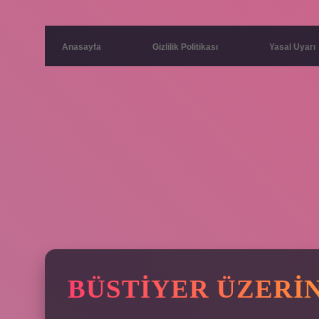
Anasayfa
Gizlilik Politikası
Yasal Uyarı
BÜSTIYER ÜZERIN