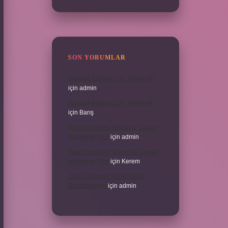
SON YORUMLAR
Kanada Bağımsız Bir Devlet Mi
için
admin
Kanada Bağımsız Bir Devlet Mi
için
Barış
Ifade Verdikten Sonra Ne Zaman
Mahkeme Olur
için
admin
Ifade Verdikten Sonra Ne Zaman
Mahkeme Olur
için
Kerem
Uyku Düzenim Bozuk Nasıl
Düzeltebilirim
için
admin