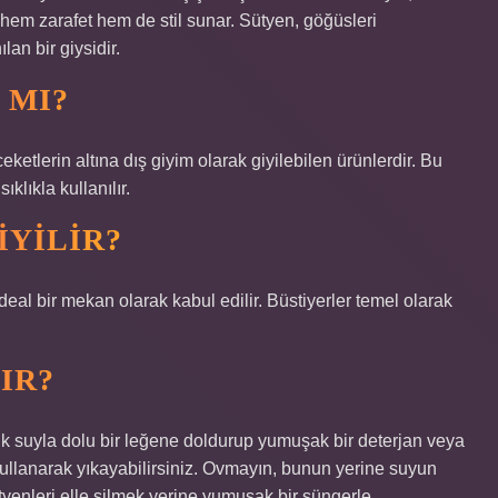
 hem zarafet hem de stil sunar. Sütyen, göğüsleri
lan bir giysidir.
 MI?
ketlerin altına dış giyim olarak giyilebilen ürünlerdir. Bu
lıkla kullanılır.
IYILIR?
eal bir mekan olarak kabul edilir. Büstiyerler temel olarak
IR?
uk suyla dolu bir leğene doldurup yumuşak bir deterjan veya
 kullanarak yıkayabilirsiniz. Ovmayın, bunun yerine suyun
ütyenleri elle silmek yerine yumuşak bir süngerle