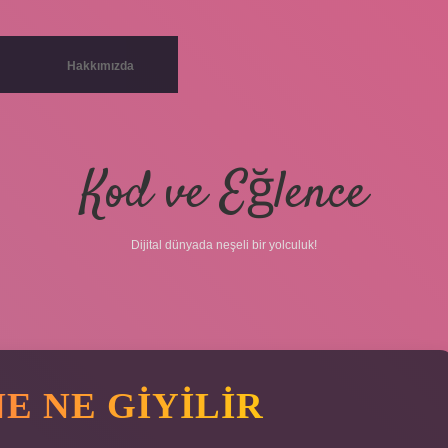
Hakkımızda
Kod ve Eğlence
Dijital dünyada neşeli bir yolculuk!
E NE GIYILIR