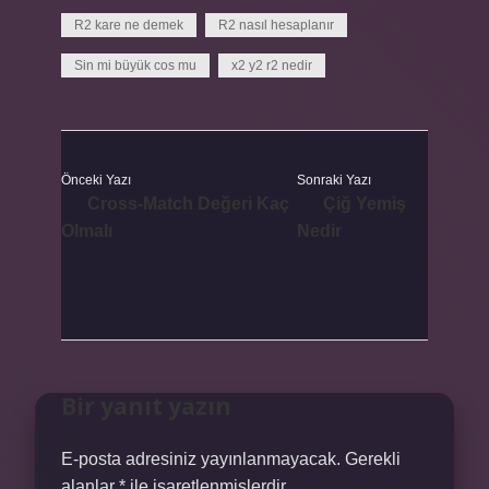
R2 kare ne demek
R2 nasıl hesaplanır
Sin mi büyük cos mu
x2 y2 r2 nedir
Önceki Yazı
Sonraki Yazı
Cross-Match Değeri Kaç
Çiğ Yemiş
Olmalı
Nedir
Bir yanıt yazın
E-posta adresiniz yayınlanmayacak.
Gerekli
alanlar
*
ile işaretlenmişlerdir