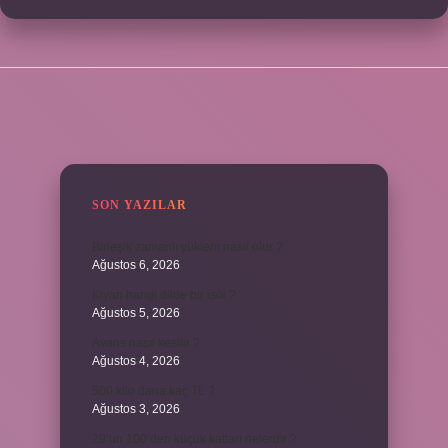
SIDEBAR
SON YAZILAR
Birleşik zamanlı yüklem nasıl olur ?
Ağustos 6, 2026
Kiyan hangi dilde bir isöi ?
Ağustos 5, 2026
Avans nasıl kesilir ?
Ağustos 4, 2026
500 kilo dana kaç TL ?
Ağustos 3, 2026
29’un 100’den küçük katları nelerdir ?