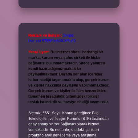
Reklam ve İletişim:
Skype:
live:.cid.575569c608265c69
Yasal Uyarı:
Bu internet sitesi, herhangi bir
marka, kurum veya şahıs şirketi ile hiçbir
bağlantısı bulunmamaktadır. Sitede yalnızca
kendi hazırladığımız makaleler
paylaşılmaktadır. Burada yer alan içerikler
haber niteliği taşımamakta olup, gerçek kurum
ve kişiler hakkında paylaşım yapılmamaktadır.
Gerçek kurum ve kişiler ile isim benzerlikleri
tamamen tesadüfidir. Sitemizdeki bilgiler
taslak halindedir ve tavsiye niteliği taşımazlar.
Sitemiz, 5651 Sayılı Kanun gereğince Bilgi
Teknolojileri ve İletişim Kurumu (BTK) tarafından
onaylanmış bir Yer Sağlayıcı olarak hizmet
vermektedir. Bu nedenle, sitedeki içerikleri
proaktif olarak denetleme veya araştırma