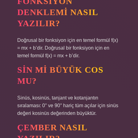
FONKSIYON
DENKLEMI NASIL
YAZILIR?
Doğrusal bir fonksiyon için en temel formül f(x)
= mx + b’dir. Doğrusal bir fonksiyon için en
temel formül f(x) = mx + b’dir.
SIN MI BÜYÜK COS
MU?
Sinüs, kosinüs, tanjant ve kotanjantın
sıralaması: 0° ve 90° hariç tüm açılar için sinüs
değeri kosinüs değerinden büyüktür.
ÇEMBER NASIL