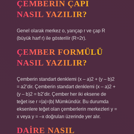
ÇEMBERIN ÇAPI
NASIL YAZILIR?
Genel olarak merkez o, yarıçap r ve çap R
(büyük harf r) ile gösterilir (R=2r).
ÇEMBER FORMÜLÜ
NASIL YAZILIR?
Çemberin standart denklemi (x – a)2 + (y – b)2
= a2’dir. Çemberin standart denklemi (x – a)2 +
(y – b)2 = b2’dir. Çember her iki eksene de
teğet ise r =|a|=|b| Mümkündür. Bu durumda
eksenlere teğet olan çemberlerin merkezleri y =
x veya y = –x doğruları üzerinde yer alır.
DAIRE NASIL