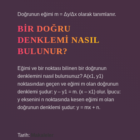
Doğrunun eğimi m = Δy/Δx olarak tanımlanır.
BIR DOĞRU
DENKLEMI NASIL
BULUNUR?
Eğimi ve bir noktası bilinen bir doğrunun
denklemini nasıl bulursunuz? A(x1, y1)
noktasından geçen ve eğimi m olan doğrunun
denklemi şudur: y – y1 = m. (x – x1) olur. İpucu:
y eksenini n noktasında kesen eğimi m olan
doğrunun denklemi şudur: y = mx + n.
Tarih:
Makaleler