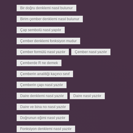
Bir doğru denklemi nasıl bulunur
Birim çember denklemi nasıl bulunur
Çap sembolü nasıl yapılır
Çember denklemi fonksiyon mudur
Çember formülü nasıl yazılır
Çember nasıl yazılır
Çemberde R ne demek
Çemberin analitiği kaçıncı sınıf
Çemberin çapı nasıl yazılır
Daire denklemi nasıl yazılır
Daire nasıl yazılır
Daire ve bina no nasıl yazılır
Doğrunun eğimi nasıl yazılır
Fonksiyon denklemi nasıl yazılır