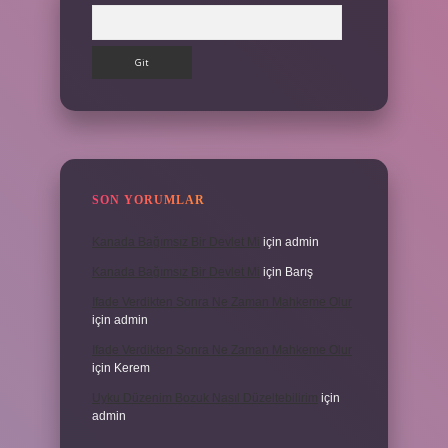
Arama
SON YORUMLAR
Kanada Bağımsız Bir Devlet Mi
için
admin
Kanada Bağımsız Bir Devlet Mi
için
Barış
Ifade Verdikten Sonra Ne Zaman Mahkeme Olur
için
admin
Ifade Verdikten Sonra Ne Zaman Mahkeme Olur
için
Kerem
Uyku Düzenim Bozuk Nasıl Düzeltebilirim
için
admin