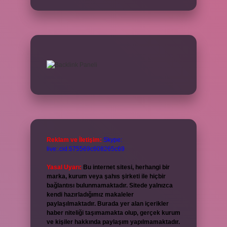
Reklam ve İletişim:
Skype:
live:.cid.575569c608265c69
Yasal Uyarı:
Bu internet sitesi, herhangi bir
marka, kurum veya şahıs şirketi ile hiçbir
bağlantısı bulunmamaktadır. Sitede yalnızca
kendi hazırladığımız makaleler
paylaşılmaktadır. Burada yer alan içerikler
haber niteliği taşımamakta olup, gerçek kurum
ve kişiler hakkında paylaşım yapılmamaktadır.