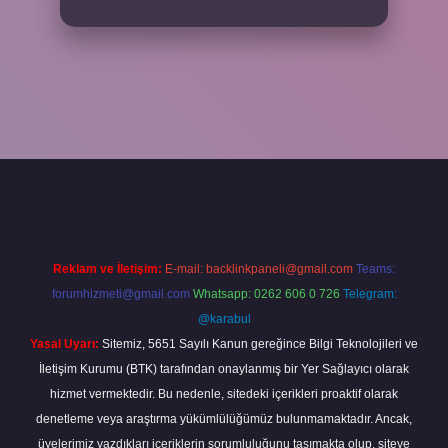
cel giriş
betexper bahis
Reklam ve İletişim:
E-mail:
backlinkpaneli@gmail.com
Teams:
forumhizmeti@gmail.com
Whatsapp: 0262 606 0 726
Telegram:
@karabul
Yasal Uyarı:
Sitemiz, 5651 Sayılı Kanun gereğince Bilgi Teknolojileri ve
İletişim Kurumu (BTK) tarafından onaylanmış bir Yer Sağlayıcı olarak
hizmet vermektedir. Bu nedenle, sitedeki içerikleri proaktif olarak
denetleme veya araştırma yükümlülüğümüz bulunmamaktadır. Ancak,
üyelerimiz yazdıkları içeriklerin sorumluluğunu taşımakta olup, siteye