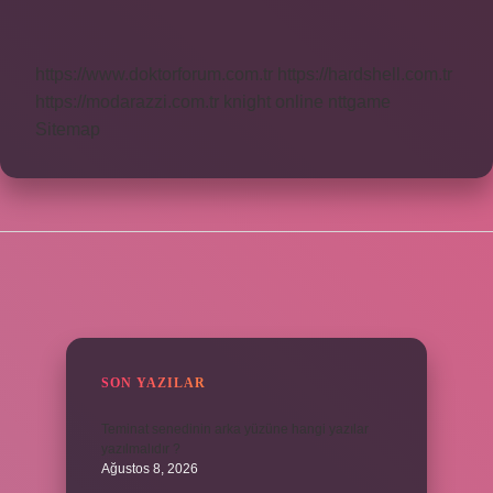
Nasıl
Yazılır
https://www.doktorforum.com.tr
https://hardshell.com.tr
https://modarazzi.com.tr
knight online
nttgame
Sitemap
SIDEBAR
SON YAZILAR
Teminat senedinin arka yüzüne hangi yazılar
yazılmalıdır ?
Ağustos 8, 2026