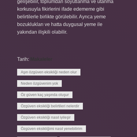
gelişebilir, toplumdan soyutlanma ve utanma
korkusuyla fikirlerini ifade edememe gibi
belirtilerle birlikte görülebilir. Ayrıca yeme
bozuklukları ve hatta duygusal yeme ile
yakından ilişkili olabilir.
Tarih:
Makaleler
Aşırı özgüven eksikliği neden olur
Neden özgüvenim yok
Öz güven kaç yaşında oluşur
Özgüven eksikliği belirtileri nelerdir
Özgüven eksikliği nasıl iyileşir
Özgüven eksikliğimi nasıl yenebilirim