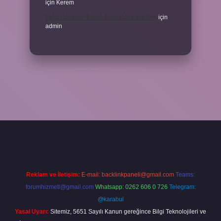
için
Kerem
Uyku Düzenim Bozuk Nasıl Düzeltebilirim
için
admin
r bahis
Reklam ve İletişim:
E-mail:
backlinkpaneli@gmail.com
Teams:
forumhizmeti@gmail.com
Whatsapp: 0262 606 0 726
Telegram:
@karabul
Yasal Uyarı:
Sitemiz, 5651 Sayılı Kanun gereğince Bilgi Teknolojileri ve