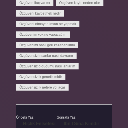
Özgüven ilaç var mı
Özgüven kaybı neden olur
Özgüveni kaybetmek nedir
Özgüveni olmayan insan ne yapmalı
Özgüvenim yok ne yapacağım
Özgüvenimi nasıl geri kazanabilirim
Özgüvensiz insanlar nasıl davranır
Özgüvensiz olduğumu nasıl anlarım
Özgüvensizlik genetik midir
Özgüvensizlik nelere yol açar
Önceki Yazı
Sonraki Yazı
Hiçlik Felsefesi
Ibn I Sina Kimdir