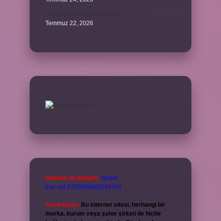
Hangi oyuncular Kova burcu ?
Temmuz 22, 2026
Reklam ve İletişim:
Skype:
live:.cid.575569c608265c69
Yasal Uyarı:
Bu internet sitesi, herhangi bir
marka, kurum veya şahıs şirketi ile hiçbir