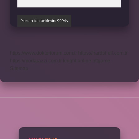
https://www.doktorforum.com.tr
https://hardshell.com.tr
https://modarazzi.com.tr
knight online
nttgame
Sitemap
SIDEBAR