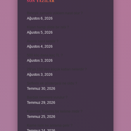
SON YAZILAR
Birleşik zamanlı yüklem nasıl olur ?
Ağustos 6, 2026
Kiyan hangi dilde bir isöi ?
Ağustos 5, 2026
Avans nasıl kesilir ?
Ağustos 4, 2026
500 kilo dana kaç TL ?
Ağustos 3, 2026
29’un 100’den küçük katları nelerdir ?
Ağustos 3, 2026
Şeflerin ek göstergesi ne oldu ?
Temmuz 30, 2026
Bardak nerelere vurulur ?
Temmuz 29, 2026
Kalemlik Türemiş bir kelime midir ?
Temmuz 25, 2026
Karne ismi ne anlama gelir ?
Temmuz 24, 2026