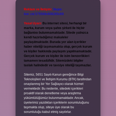
Reklam ve İletişim:
Skype:
live:.cid.575569c608265c69
Yasal Uyarı:
Bu internet sitesi, herhangi bir
marka, kurum veya şahıs şirketi ile hiçbir
bağlantısı bulunmamaktadır. Sitede yalnızca
kendi hazırladığımız makaleler
paylaşılmaktadır. Burada yer alan içerikler
haber niteliği taşımamakta olup, gerçek kurum
ve kişiler hakkında paylaşım yapılmamaktadır.
Gerçek kurum ve kişiler ile isim benzerlikleri
tamamen tesadüfidir. Sitemizdeki bilgiler
taslak halindedir ve tavsiye niteliği taşımazlar.
Sitemiz, 5651 Sayılı Kanun gereğince Bilgi
Teknolojileri ve İletişim Kurumu (BTK) tarafından
onaylanmış bir Yer Sağlayıcı olarak hizmet
vermektedir. Bu nedenle, sitedeki içerikleri
proaktif olarak denetleme veya araştırma
yükümlülüğümüz bulunmamaktadır. Ancak,
üyelerimiz yazdıkları içeriklerin sorumluluğunu
taşımakta olup, siteye üye olarak bu
sorumluluğu kabul etmiş sayılırlar.