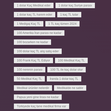
1 dolar Kaç Medikal eder
1 dolar kaç Suriye parası
1 dolar kaç TL harem eder
1 kaç TL tutar
1 Medigaj Kaç TL
1 TL kaç tümen 2024
100 Amerika İran parası ne kadar
100 bozarken ne kadar
100 dolar kaç TL alış satış eder
100 Frank Kaç TL Ediyor
100 Medikal Kaç TL
100 nerenin parası
100 TL ile kaç dolar olur
50 Medikal Kaç TL
İranda 1 dolar kaç TL
Medikal ürünler nelerdir
Medikalde ne satılır
Papua yeni gine lirası ne kadar
Türkiyede kaç tane medikal firma var