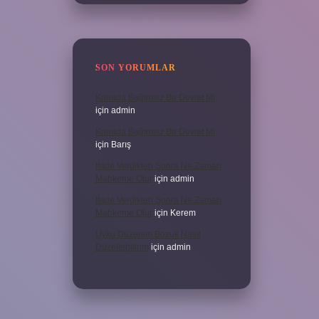
SON YORUMLAR
Kanada Bağımsız Bir Devlet Mi
için
admin
Kanada Bağımsız Bir Devlet Mi
için
Barış
Ifade Verdikten Sonra Ne Zaman
Mahkeme Olur
için
admin
Ifade Verdikten Sonra Ne Zaman
Mahkeme Olur
için
Kerem
Uyku Düzenim Bozuk Nasıl
Düzeltebilirim
için
admin