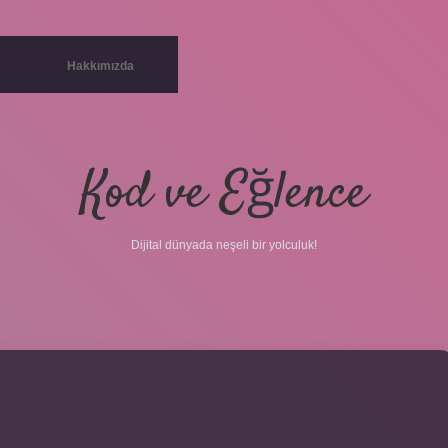
Hakkımızda
Kod ve Eğlence
Dijital dünyada neşeli bir yolculuk!