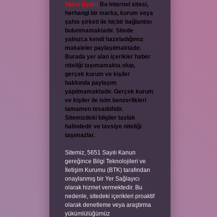
Yasal Uyarı:
Bu internet sitesi,
herhangi bir marka, kurum veya
şahıs şirketi ile hiçbir bağlantısı
bulunmamaktadır. Sitede
yalnızca kendi hazırladığımız
makaleler paylaşılmaktadır.
Burada yer alan içerikler haber
niteliği taşımamakta olup,
gerçek kurum ve kişiler
hakkında paylaşım
yapılmamaktadır. Gerçek kurum
ve kişiler ile isim benzerlikleri
tamamen tesadüfidir.
Sitemizdeki bilgiler taslak
halindedir ve tavsiye niteliği
taşımazlar.
Sitemiz, 5651 Sayılı Kanun
gereğince Bilgi Teknolojileri ve
İletişim Kurumu (BTK) tarafından
onaylanmış bir Yer Sağlayıcı
olarak hizmet vermektedir. Bu
nedenle, sitedeki içerikleri proaktif
olarak denetleme veya araştırma
yükümlülüğümüz