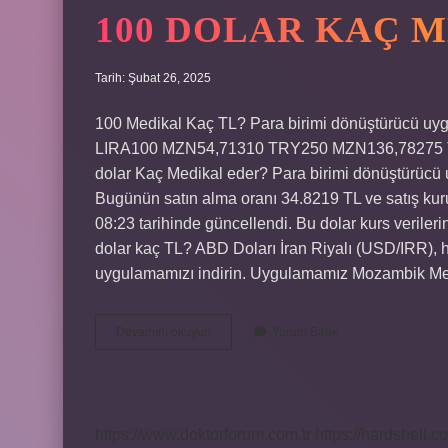
100 DOLAR KAÇ 
Tarih: Şubat 26, 2025
100 Medikal Kaç TL? Para birimi dönüştürücü uy
LIRA100 MZN54,71310 TRY250 MZN136,78275
dolar Kaç Medikal eder? Para birimi dönüştürücü u
Bugünün satın alma oranı 34.8219 TL ve satış kur
08:23 tarihinde güncellendi. Bu dolar kurs verilerin
dolar kaç TL? ABD Doları İran Riyalı (USD/IRR),
uygulamamızı indirin. Uygulamamız Mozambik Me
100
Devamını okuyun
Yorum Bırak
Dolar
Kaç
Medikaj
https://www.doktorforum.com.tr
https://hardshell.co