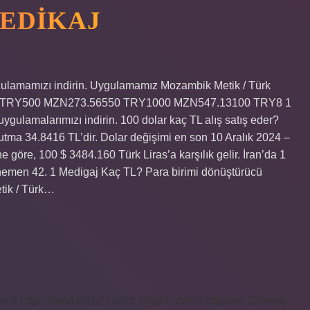
MEDIKAJ
gulamamızı indirin. Uygulamamız Mozambik Metik / Türk
 TRY500 MZN273.56550 TRY1000 MZN547.13100 TRY8 1
ygulamalarımızı indirin. 100 dolar kaç TL alış satış eder?
utma 34.8416 TL’dir. Dolar değişimi en son 10 Aralık 2024 –
e göre, 100 $ 3484.160 Türk Liras’a karşılık gelir. İran’da 1
 hemen 42. 1 Medigaj Kaç TL? Para birimi dönüştürücü
tik / Türk…
m.tr
https://modarazzi.com.tr
knight online
nttgame
Sitemap