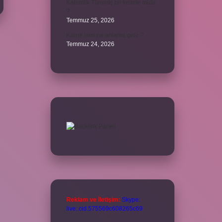
Kalemlik Türemiş bir kelime midir
?
Temmuz 25, 2026
Karne ismi ne anlama gelir ?
Temmuz 24, 2026
Reklam ve İletişim:
Skype:
live:.cid.575569c608265c69