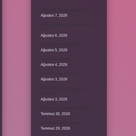
Kavşağın Türkçe anlamı nedir ?
Ağustos 7, 2026
Birleşik zamanlı yüklem nasıl olur
?
Ağustos 6, 2026
Kiyan hangi dilde bir isöi ?
Ağustos 5, 2026
Avans nasıl kesilir ?
Ağustos 4, 2026
500 kilo dana kaç TL ?
Ağustos 3, 2026
29’un 100’den küçük katları
nelerdir ?
Ağustos 3, 2026
Şeflerin ek göstergesi ne oldu ?
Temmuz 30, 2026
Bardak nerelere vurulur ?
Temmuz 29, 2026