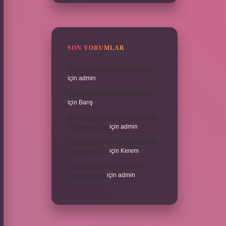
SON YORUMLAR
Kanada Bağımsız Bir Devlet Mi
için
admin
Kanada Bağımsız Bir Devlet Mi
için
Barış
Ifade Verdikten Sonra Ne Zaman
Mahkeme Olur
için
admin
Ifade Verdikten Sonra Ne Zaman
Mahkeme Olur
için
Kerem
Uyku Düzenim Bozuk Nasıl
Düzeltebilirim
için
admin