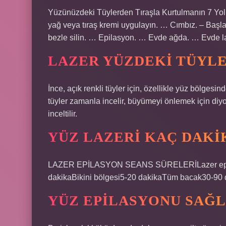
Yüzünüzdeki Tüylerden Tıraşla Kurtulmanın 7 Yolu.
yağ veya tıraş kremi uygulayın. … Cımbız. – Başla
bezle silin. … Epilasyon. … Evde ağda. … Evde l
LAZER YÜZDEKI TÜYLER
İnce, açık renkli tüyler için, özellikle yüz bölgesind
tüyler zamanla incelir, büyümeyi önlemek için diyot 
inceltilir.
YÜZ LAZERI KAÇ DAKI
LAZER EPİLASYON SEANS SÜRELERİLazer epilas
dakikaBikini bölgesi5-20 dakikaTüm bacak30-90 d
YÜZ EPILASYONU SAĞL