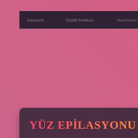
Anasayfa
Gizlilik Politikası
Yasal Uyarı
YÜZ EPILASYONU