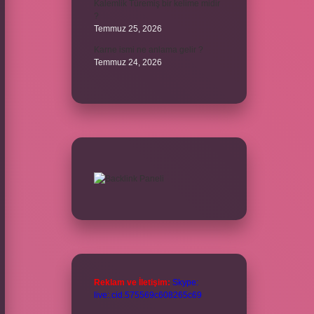
Kalemlik Türemiş bir kelime midir
?
Temmuz 25, 2026
Karne ismi ne anlama gelir ?
Temmuz 24, 2026
Reklam ve İletişim:
Skype:
live:.cid.575569c608265c69