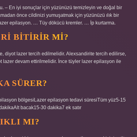
 – En iyi sonuçlar için yüzünüzü temizleyin ve doğal bir
madan önce cildinizi yumuşatmak için yüzünüzü ılık bir
azer epilasyon. … Tüy dökücü kremler. … İp kurtarma.
I BITIRIR MI?
e, diyot lazer tercih edilmelidir. Alexsandirite tercih edilirse,
lazer devam ettirilmelidir. İnce tüyler lazer epilasyon ile
KA SÜRER?
yon bölgesiLazer epilasyon tedavi süresiTüm yüz5-15
akikaAlt bacak15-30 dakika7 ek satır
IKLI MI?