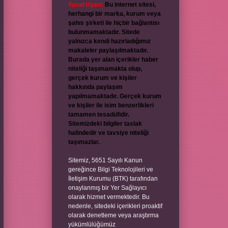
Yasal Uyarı:
Bu internet sitesi,
herhangi bir marka, kurum veya
şahıs şirketi ile hiçbir bağlantısı
bulunmamaktadır. Sitede
yalnızca kendi hazırladığımız
makaleler paylaşılmaktadır.
Burada yer alan içerikler haber
niteliği taşımamakta olup,
gerçek kurum ve kişiler
hakkında paylaşım
yapılmamaktadır. Gerçek kurum
ve kişiler ile isim benzerlikleri
tamamen tesadüfidir.
Sitemizdeki bilgiler taslak
halindedir ve tavsiye niteliği
taşımazlar.
Sitemiz, 5651 Sayılı Kanun
gereğince Bilgi Teknolojileri ve
İletişim Kurumu (BTK) tarafından
onaylanmış bir Yer Sağlayıcı
olarak hizmet vermektedir. Bu
nedenle, sitedeki içerikleri proaktif
olarak denetleme veya araştırma
yükümlülüğümüz