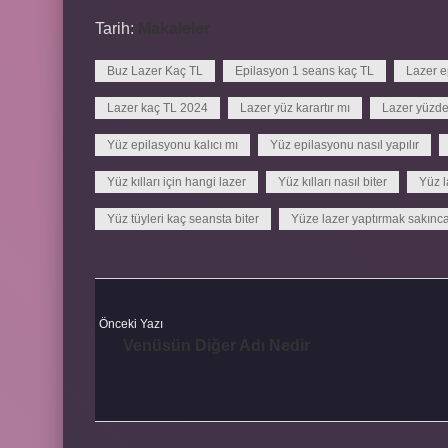
Tarih:
Makaleler
Buz Lazer Kaç TL
Epilasyon 1 seans kaç TL
Lazer ep
Lazer kaç TL 2024
Lazer yüz karartır mı
Lazer yüzdeki
Yüz epilasyonu kalıcı mı
Yüz epilasyonu nasıl yapılır
Yüz kılları için hangi lazer
Yüz kılları nasıl biter
Yüz l
Yüz tüyleri kaç seansta biter
Yüze lazer yaptırmak sakınca
Önceki Yazı
Venüsün Diğer Adı Nedir