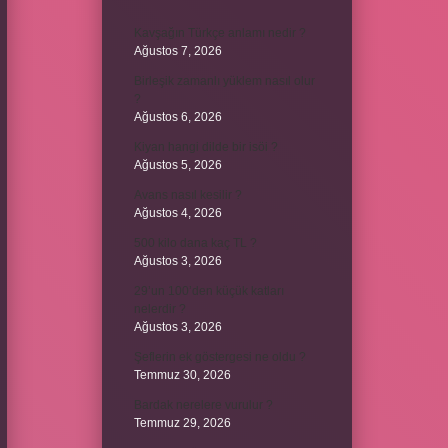
Kavşağın Türkçe anlamı nedir ?
Ağustos 7, 2026
Birleşik zamanlı yüklem nasıl olur
?
Ağustos 6, 2026
Kiyan hangi dilde bir isöi ?
Ağustos 5, 2026
Avans nasıl kesilir ?
Ağustos 4, 2026
500 kilo dana kaç TL ?
Ağustos 3, 2026
29’un 100’den küçük katları
nelerdir ?
Ağustos 3, 2026
Şeflerin ek göstergesi ne oldu ?
Temmuz 30, 2026
Bardak nerelere vurulur ?
Temmuz 29, 2026