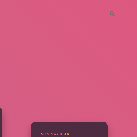
SIDEBAR
elexbet güncel giriş
betexper b
SON YAZILAR