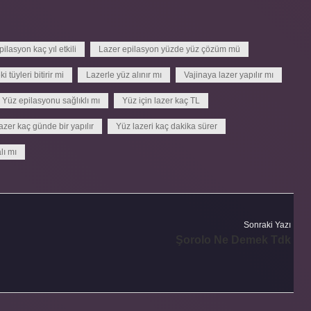
ilasyon kaç yıl etkili
Lazer epilasyon yüzde yüz çözüm mü
 tüyleri bitirir mi
Lazerle yüz alınır mı
Vajinaya lazer yapılır mı
Yüz epilasyonu sağlıklı mı
Yüz için lazer kaç TL
azer kaç günde bir yapılır
Yüz lazeri kaç dakika sürer
lı mı
Sonraki Yazı
Şorolo Ne Demek Tdk