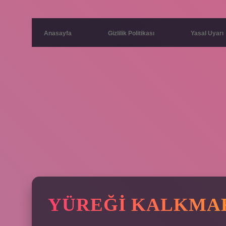
Anasayfa
Gizlilik Politikası
Yasal Uyarı
YÜREĞI KALKMA