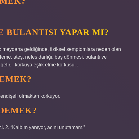
EMEK?
 BULANTISI YAPAR MI?
ak meydana geldiğinde, fiziksel semptomlara neden olan
rleme, ateş, nefes darlığı, baş dönmesi, bulantı ve
e gelir. , korkuya eşlik etme korkusu. .
DEMEK?
endişeli olmaktan korkuyor.
 DEMEK?
ci. 2. “Kalbim yanıyor, acını unutamam.”