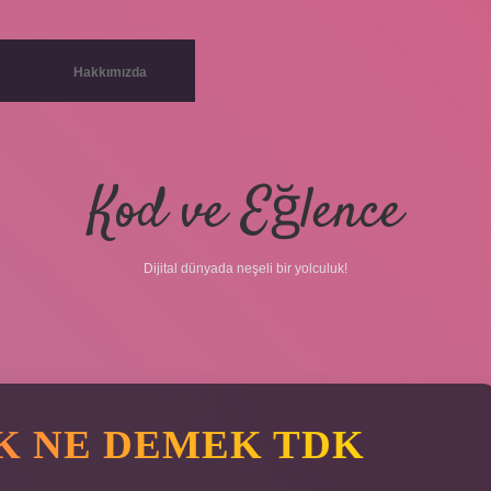
Hakkımızda
Kod ve Eğlence
Dijital dünyada neşeli bir yolculuk!
K NE DEMEK TDK