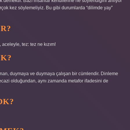
k demektir. Bazı insanlar kendilerine ne söylendiğini anlıyor
rçok kez söylemeliyiz. Bu gibi durumlarda “dilimde yay”
IR?
aceleyle, tez: tez ne kızım!
EK?
lanan, duymaya ve duymaya çalışan bir cümlendir. Dinleme
 mecazi olduğundan, aynı zamanda metafor ifadesini de
DK?