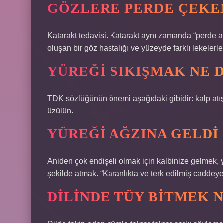
GÖZLERE PERDE ÇEKE
Katarakt tedavisi. Katarakt aynı zamanda “perde at
oluşan bir göz hastalığı ve yüzeyde farklı lekelerle 
YÜREĞI SIKIŞMAK NE 
TDK sözlüğünün önemi aşağıdaki gibidir: kalp atış
üzülün.
YÜREĞI AĞZINA GELDI
Aniden çok endişeli olmak için kalbinize gelmek, ye
şekilde atmak. “Karanlıkta ve terk edilmiş caddeye ç
DILINDE TÜY BITMEK 