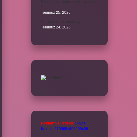
Kalemlik Türemiş bir kelime midir
?
Temmuz 25, 2026
Karne ismi ne anlama gelir ?
Temmuz 24, 2026
Reklam ve İletişim:
Skype:
live:.cid.575569c608265c69