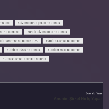
ma gelir
Gözlere perde çeken ne demek
nlı ne demektir
Yüreği ağzına geldi ne demek
eği kararmak ne demek TDK
Yüreği sıkışmak ne demek
Yüreğim düştü ne demek
Yüreğim kalktı ne demek
Yürek kalkması belirtileri nelerdir
Sonraki Yazı
Anonim Şirket Ne Iş Yapar