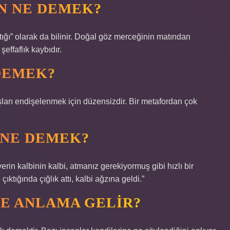
N NE DEMEK?
ığı” olarak da bilinir. Doğal göz merceğinin matından
şeffaflık kaybıdır.
DEMEK?
ları endişelenmek için düzensizdir. Bir metafordan çok
 NE DEMEK?
rin kalbinin kalbi, atmanız gerekiyormuş gibi hızlı bir
ıktığında çığlık attı, kalbi ağzına geldi.”
NE ANLAMA GELIR?