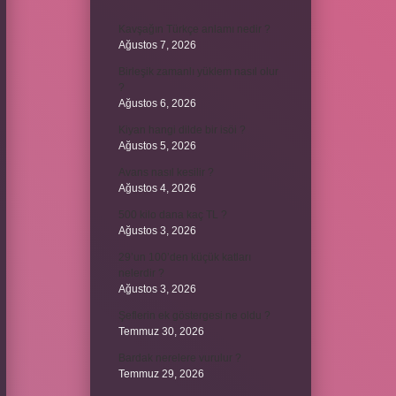
Kavşağın Türkçe anlamı nedir ?
Ağustos 7, 2026
Birleşik zamanlı yüklem nasıl olur
?
Ağustos 6, 2026
Kiyan hangi dilde bir isöi ?
Ağustos 5, 2026
Avans nasıl kesilir ?
Ağustos 4, 2026
500 kilo dana kaç TL ?
Ağustos 3, 2026
29’un 100’den küçük katları
nelerdir ?
Ağustos 3, 2026
Şeflerin ek göstergesi ne oldu ?
Temmuz 30, 2026
Bardak nerelere vurulur ?
Temmuz 29, 2026