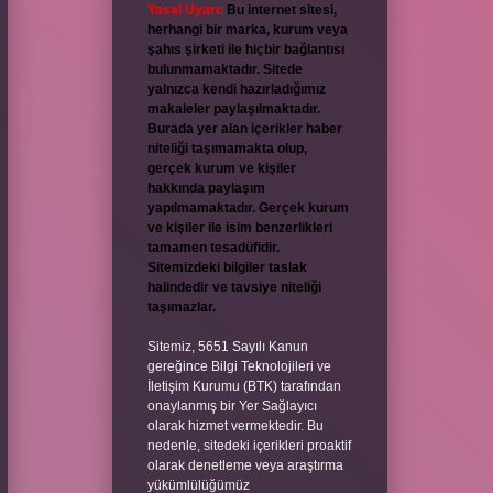
Yasal Uyarı:
Bu internet sitesi,
herhangi bir marka, kurum veya
şahıs şirketi ile hiçbir bağlantısı
bulunmamaktadır. Sitede
yalnızca kendi hazırladığımız
makaleler paylaşılmaktadır.
Burada yer alan içerikler haber
niteliği taşımamakta olup,
gerçek kurum ve kişiler
hakkında paylaşım
yapılmamaktadır. Gerçek kurum
ve kişiler ile isim benzerlikleri
tamamen tesadüfidir.
Sitemizdeki bilgiler taslak
halindedir ve tavsiye niteliği
taşımazlar.
Sitemiz, 5651 Sayılı Kanun
gereğince Bilgi Teknolojileri ve
İletişim Kurumu (BTK) tarafından
onaylanmış bir Yer Sağlayıcı
olarak hizmet vermektedir. Bu
nedenle, sitedeki içerikleri proaktif
olarak denetleme veya araştırma
yükümlülüğümüz