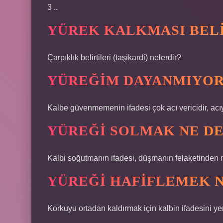
3 ..
YÜREK KALKMASI BELI
Çarpıklık belirtileri (taşikardi) nelerdir?
YÜREĞIM DAYANMIYOR
Kalbe güvenmemenin ifadesi çok acı vericidir, acı
YÜREĞI SOLMAK NE D
Kalbi soğutmanın ifadesi, düşmanın felaketinden m
YÜREĞI HAFIFLEMEK 
Korkuyu ortadan kaldırmak için kalbin ifadesini ye