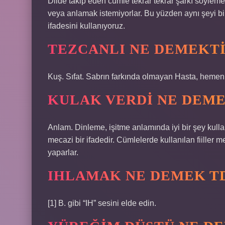
Dilde takip eden cümle tekrar tekrar şarkı söyleme
veya anlamak istemiyorlar. Bu yüzden aynı şeyi bi
ifadesini kullanıyoruz.
TEZCANLI NE DEMEKT
Kuş. Sıfat. Sabrın farkında olmayan Hasta, hemen, 
KULAK VERDI NE DEM
Anlam. Dinleme, işitme anlamında iyi bir şey kul
mecazi bir ifadedir. Cümlelerde kullanılan fiiller
yaparlar.
IHLAMAK NE DEMEK T
[1] B. gibi “IH” sesini elde edin.