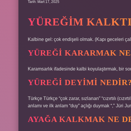
Tarih: Mart 17, 2025
YÜREĞIM KALKTI
Kalbine gel: çok endişeli olmak. (Kapı geceleri çal
YÜREĞI KARARMAK NE
Karamsarlık ifadesinde kalbi koyulaştırmak, bir sor
YÜREĞI DEYIMI NEDIR
Türkçe Türkçe “çok zarar, sızlanan” “cızırtılı (cızırtı
anlamı ve ilk anlam “duy” açlığı duymak “,” Jüri Jur
AYAĞA KALKMAK NE D