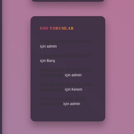
SON YORUMLAR
Kanada Bağımsız Bir Devlet Mi
için
admin
Kanada Bağımsız Bir Devlet Mi
için
Barış
Ifade Verdikten Sonra Ne Zaman
Mahkeme Olur
için
admin
Ifade Verdikten Sonra Ne Zaman
Mahkeme Olur
için
Kerem
Uyku Düzenim Bozuk Nasıl
Düzeltebilirim
için
admin