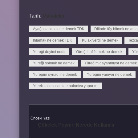
Tarih:
Makaleler
Ayağa kalkmak ne demek TDK
Dilinde tüy bitmek ne anla
Ihlamak ne demek TDK
Kulak verdi ne demek
Tezca
Yüreği deyimi nedir
Yüreği hafiflemek ne demek
Yür
Yüreği solmak ne demek
Yüreğim dayanmıyor ne demek
Yüreğim oynadı ne demek
Yüreğim yanıyor ne demek
Yürek kalkması mide bulantısı yapar mı
Önceki Yazı
Çökelek Peyniri Nerede Kullanılır