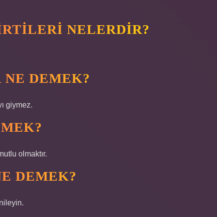
RTILERI NELERDIR?
 NE DEMEK?
yı giymez.
EMEK?
utlu olmaktır.
NE DEMEK?
nileyin.