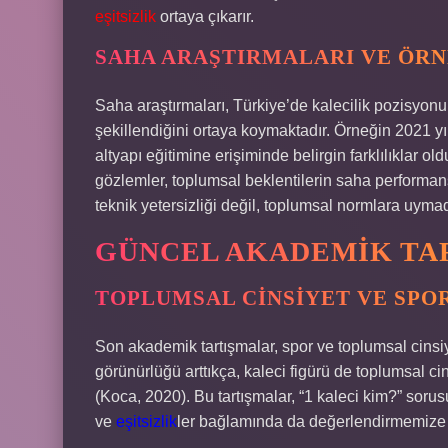
eşitsizlik
ortaya çıkarır.
SAHA ARAŞTIRMALARI VE ÖR
Saha araştırmaları, Türkiye’de kalecilik pozisyonun
şekillendiğini ortaya koymaktadır. Örneğin 2021 yıl
altyapı eğitimine erişiminde belirgin farklılıklar o
gözlemler, toplumsal beklentilerin saha performansı
teknik yetersizliği değil, toplumsal normlara uymadığı
GÜNCEL AKADEMIK TA
TOPLUMSAL CINSIYET VE SPO
Son akademik tartışmalar, spor ve toplumsal cinsiy
görünürlüğü arttıkça, kaleci figürü de toplumsal
(Koca, 2020). Bu tartışmalar, “1 kaleci kim?” sor
ve
eşitsizlik
ler bağlamında da değerlendirmemize 