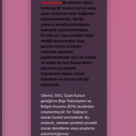
Yasal Uyarı:
Bu internet sitesi,
herhangi bir marka, kurum veya
şahıs şirketi ile hiçbir bağlantısı
bulunmamaktadır. Sitede
yalnızca kendi hazırladığımız
makaleler paylaşılmaktadır.
Burada yer alan içerikler haber
niteliği taşımamakta olup,
gerçek kurum ve kişiler
hakkında paylaşım
yapılmamaktadır. Gerçek kurum
ve kişiler ile isim benzerlikleri
tamamen tesadüfidir.
Sitemizdeki bilgiler taslak
halindedir ve tavsiye niteliği
taşımazlar.
Sitemiz, 5651 Sayılı Kanun
gereğince Bilgi Teknolojileri ve
İletişim Kurumu (BTK) tarafından
onaylanmış bir Yer Sağlayıcı
olarak hizmet vermektedir. Bu
nedenle, sitedeki içerikleri proaktif
olarak denetleme veya araştırma
yükümlülüğümüz