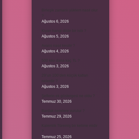
Birleşik zamanlı yüklem nasıl olur
?
Ağustos 6, 2026
Kiyan hangi dilde bir isöi ?
Ağustos 5, 2026
Avans nasıl kesilir ?
Ağustos 4, 2026
500 kilo dana kaç TL ?
Ağustos 3, 2026
29’un 100’den küçük katları
nelerdir ?
Ağustos 3, 2026
Şeflerin ek göstergesi ne oldu ?
Temmuz 30, 2026
Bardak nerelere vurulur ?
Temmuz 29, 2026
Kalemlik Türemiş bir kelime midir
?
Temmuz 25, 2026