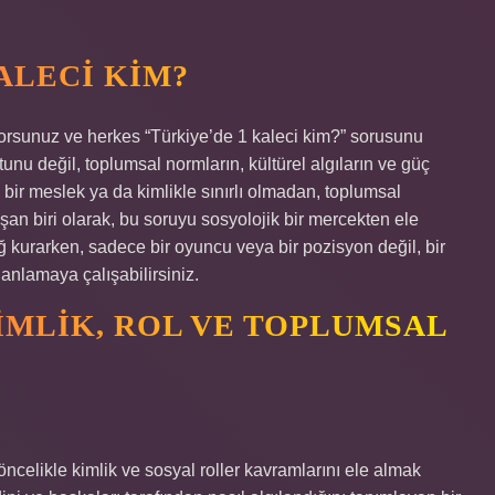
KALECI KIM?
iyorsunuz ve herkes “Türkiye’de 1 kaleci kim?” sorusunu
nu değil, toplumsal normların, kültürel algıların ve güç
gi bir meslek ya da kimlikle sınırlı olmadan, toplumsal
ışan biri olarak, bu soruyu sosyolojik bir mercekten ele
ğ kurarken, sadece bir oyuncu veya bir pozisyon değil, bir
i anlamaya çalışabilirsiniz.
MLIK, ROL VE TOPLUMSAL
ncelikle kimlik ve sosyal roller kavramlarını ele almak