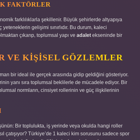
IK FAKTÖRLER
omik farklılıklarla şekillenir. Büyük şehirlerde altyapıya
eteneklerin gelişimi sınırlıdır. Bu durum, kaleci
lmaktan çıkarıp, toplumsal yapı ve
adalet
ekseninde bir
R VE KIŞISEL GÖZLEMLER
n bir ideal ile gerçek arasında gidip geldiğini gösteriyor.
nin yanı sıra toplumsal beklilerle de mücadele ediyor. Bir
msal normların, cinsiyet rollerinin ve güç ilişkilerinin
I
ünün: Bir toplulukta, iş yerinde veya okulda hangi roller
asıl çatışıyor? Türkiye’de 1 kaleci kim sorusunu sadece spor