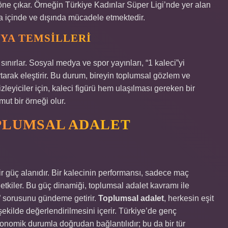
öne çıkar. Örneğin Türkiye Kadınlar Süper Ligi’nde yer alan
aha içinde ve dışında mücadele etmektedir.
YA TEMSILLERI
ınırlar. Sosyal medya ve spor yayınları, “1 kaleci”yi
arak eleştirir. Bu durum, bireyin toplumsal gözlem ve
zleyiciler için, kaleci figürü hem ulaşılması gereken bir
ut bir örneği olur.
OPLUMSAL ADALET
ir güç alanıdır. Bir kalecinin performansı, sadece maç
 etkiler. Bu güç dinamiği, toplumsal adalet kavramı ile
li” sorusunu gündeme getirir.
Toplumsal adalet
, herkesin eşit
 şekilde değerlendirilmesini içerir. Türkiye’de genç
konomik durumla doğrudan bağlantılıdır; bu da bir tür