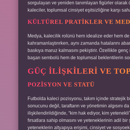
sorgulayan ve yeniden tanımlayan figürler olarak 
kaleciler, toplumsal cinsiyet eşitsizliğine karşı s
KÜLTÜREL PRATIKLER VE MED
Medya, kalecilik rolünü hem idealize eder hem de s
kahramanlaştırırken, aynı zamanda hatalarını abart
baskıya maruz kalmasını pekiştirir. Özellikle genç i
başarı sembolü hem de toplumsal beklentilerin som
GÜÇ İLIŞKILERI VE T
POZISYON VE STATÜ
Futbolda kaleci pozisyonu, takım içinde stratejik b
sonucunu değil, taraftarın ve yönetimin algısını da
ilişkilendirildiğinde, “kim hak ediyor, kim yetenek
fırsatlara sahip olmasını ve yeteneklerinin adil bir
yeteneklerin altyapıya erişimi, cinsiyet ve sosyoe