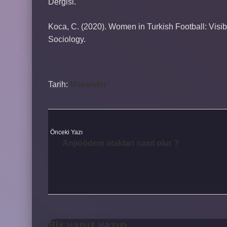
Dergisi.
Koca, C. (2020). Women in Turkish Football: Visibi
Sociology.
Tarih:
Makaleler
Önceki Yazı
Anjioödem atakları nasıl olur ?
Bir yanıt yazın