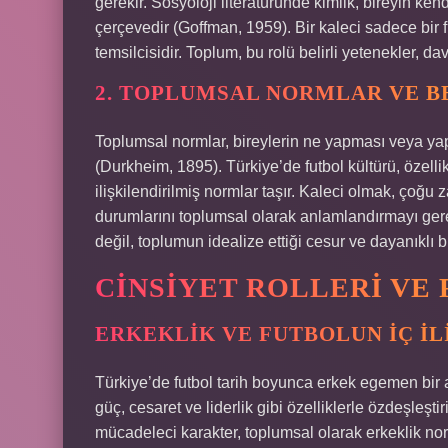
gerekir. Sosyoloji literatüründe kimlik, bireyin ken
çerçevedir (Goffman, 1959). Bir kaleci sadece bir 
temsilcisidir. Toplum, bu rolü belirli yetenekler, davra
2. TOPLUMSAL NORMLAR VE B
Toplumsal normlar, bireylerin ne yapması veya yap
(Durkheim, 1895). Türkiye’de futbol kültürü, özell
ilişkilendirilmiş normlar taşır. Kaleci olmak, ço
durumlarını toplumsal olarak anlamlandırmayı gerek
değil, toplumun idealize ettiği cesur ve dayanıklı 
CINSIYET ROLLERI VE
ERKEKLIK VE FUTBOLUN İÇ İL
Türkiye’de futbol tarih boyunca erkek egemen bir ala
güç, cesaret ve liderlik gibi özelliklerle özdeşleşt
mücadeleci karakter, toplumsal olarak erkeklik nor