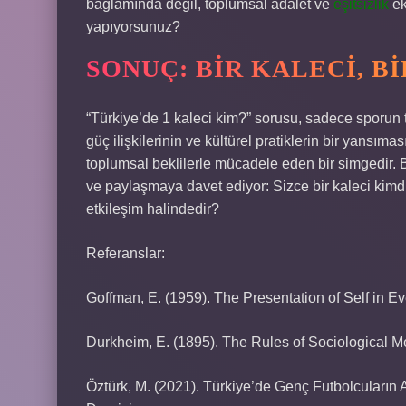
bağlamında değil, toplumsal adalet ve
eşitsizlik
ek
yapıyorsunuz?
SONUÇ: BIR KALECI, B
“Türkiye’de 1 kaleci kim?” sorusu, sadece sporun te
güç ilişkilerinin ve kültürel pratiklerin bir yansım
toplumsal beklilerle mücadele eden bir simgedir. 
ve paylaşmaya davet ediyor: Sizce bir kaleci kimdi
etkileşim halindedir?
Referanslar:
Goffman, E. (1959). The Presentation of Self in Ev
Durkheim, E. (1895). The Rules of Sociological M
Öztürk, M. (2021). Türkiye’de Genç Futbolcuların Al