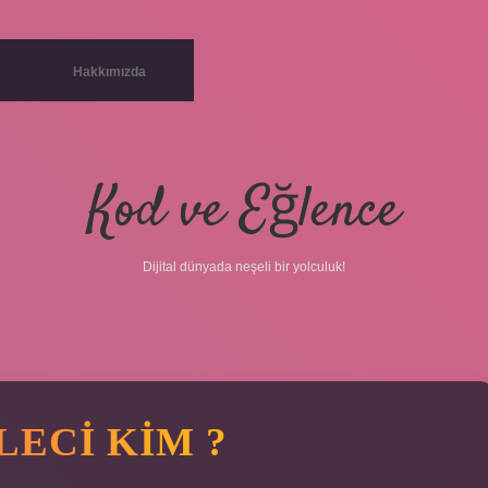
Hakkımızda
Kod ve Eğlence
Dijital dünyada neşeli bir yolculuk!
LECI KIM ?