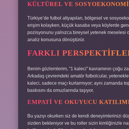
KÜLTÜREL VE SOSYOEKONOM
Türkiye’de futbol altyapıları, bölgesel ve sosyoekon
erişim kolayken, küçük kasaba veya köylerde genç y
pozisyonunu yalnızca bireysel yetenek meselesi o
analiz konusuna dönüştürür.
FARKLI PERSPEKTIFLE
Benim gözlemlerim, “1 kaleci” kavramının çoğu zama
Arkadaş çevremdeki amatör futbolcular, yetenekleri
kaleci, sadece maçı kurtarmıyor; aynı zamanda toplu
baskısını da omuzlarında taşıyor.
EMPATI VE OKUYUCU KATILIM
Bu yazıyı okurken siz de kendi deneyimlerinizi düş
sizden bekleniyor ve bu roller sizin kimliğinizle n