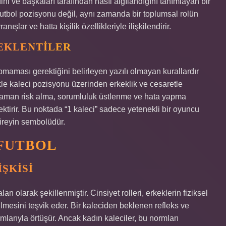
dini ve başkaları tarafından nasıl algılandığını tanımlayan bir
futbol pozisyonu değil, aynı zamanda bir toplumsal rolün
nışlar ve hatta kişilik özellikleriyle ilişkilendirir.
EKLENTILER
maması gerektiğini belirleyen yazılı olmayan kurallardır
ikle kaleci pozisyonu üzerinden erkeklik ve cesaretle
ğu zaman risk alma, sorumluluk üstlenme ve hata yapma
tirir. Bu noktada “1 kaleci” sadece yetenekli bir oyuncu
bireyin sembolüdür.
 FUTBOL
IŞKISI
n olarak şekillenmiştir. Cinsiyet rolleri, erkeklerin fiziksel
irilmesini teşvik eder. Bir kaleciden beklenen refleks ve
mlarıyla örtüşür. Ancak kadın kaleciler, bu normları