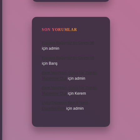
SON YORUMLAR
Kanada Bağımsız Bir Devlet Mi
için
admin
Kanada Bağımsız Bir Devlet Mi
için
Barış
Ifade Verdikten Sonra Ne Zaman
Mahkeme Olur
için
admin
Ifade Verdikten Sonra Ne Zaman
Mahkeme Olur
için
Kerem
Uyku Düzenim Bozuk Nasıl
Düzeltebilirim
için
admin