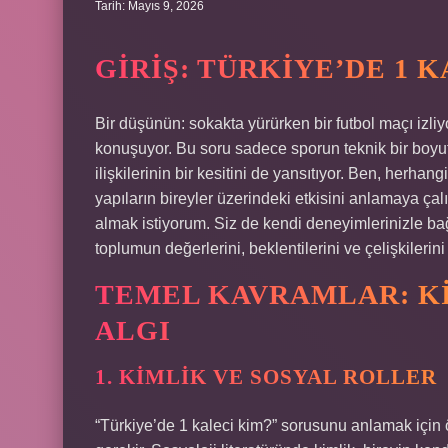
Tarih: Mayıs 9, 2026
GIRIŞ: TÜRKIYE’DE 1 
Bir düşünün: sokakta yürürken bir futbol maçı izl
konuşuyor. Bu soru sadece sporun teknik bir boyutu
ilişkilerinin bir kesitini de yansıtıyor. Ben, herhan
yapıların bireyler üzerindeki etkisini anlamaya çal
almak istiyorum. Siz de kendi deneyimlerinizle ba
toplumun değerlerini, beklentilerini ve çelişkilerin
TEMEL KAVRAMLAR: KI
ALGI
1. KIMLIK VE SOSYAL ROLLER
“Türkiye’de 1 kaleci kim?” sorusunu anlamak için ö