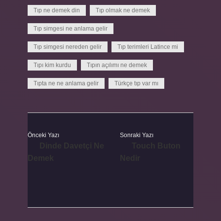
Tıp ne demek din
Tıp olmak ne demek
Tıp simgesi ne anlama gelir
Tıp simgesi nereden gelir
Tıp terimleri Latince mi
Tıpı kim kurdu
Tıpın açılımı ne demek
Tıpta ne ne anlama gelir
Türkçe tıp var mı
Önceki Yazı
Sonraki Yazı
Dinde Davetçi Ne
Touch Buton
Demek
Nedir