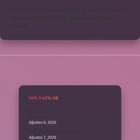
https://www.doktorforum.com.tr
https://hardshell.com.tr
https://modarazzi.com.tr
knight online
nttgame
Sitemap
SIDEBAR
SON YAZILAR
Teminat senedinin arka yüzüne hangi yazılar
yazılmalıdır ?
Ağustos 8, 2026
Kavşağın Türkçe anlamı nedir ?
Ağustos 7, 2026