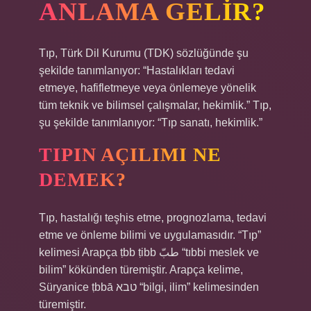
ANLAMA GELIR?
Tıp, Türk Dil Kurumu (TDK) sözlüğünde şu
şekilde tanımlanıyor: “Hastalıkları tedavi
etmeye, hafifletmeye veya önlemeye yönelik
tüm teknik ve bilimsel çalışmalar, hekimlik.” Tıp,
şu şekilde tanımlanıyor: “Tıp sanatı, hekimlik.”
TIPIN AÇILIMI NE
DEMEK?
Tıp, hastalığı teşhis etme, prognozlama, tedavi
etme ve önleme bilimi ve uygulamasıdır. “Tıp”
kelimesi Arapça ṭbb ṭibb طبّ “tıbbi meslek ve
bilim” kökünden türemiştir. Arapça kelime,
Süryanice ṭbbā טבא “bilgi, ilim” kelimesinden
türemiştir.