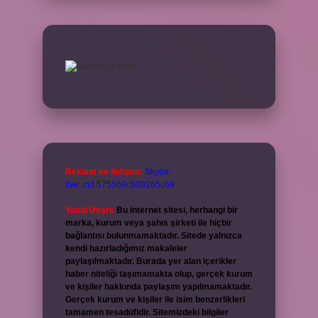
Reklam ve İletişim:
Skype:
live:.cid.575569c608265c69
Yasal Uyarı:
Bu internet sitesi, herhangi bir
marka, kurum veya şahıs şirketi ile hiçbir
bağlantısı bulunmamaktadır. Sitede yalnızca
kendi hazırladığımız makaleler
paylaşılmaktadır. Burada yer alan içerikler
haber niteliği taşımamakta olup, gerçek kurum
ve kişiler hakkında paylaşım yapılmamaktadır.
Gerçek kurum ve kişiler ile isim benzerlikleri
tamamen tesadüfidir. Sitemizdeki bilgiler