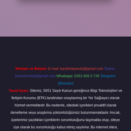
xper bahis
Reklam ve İletişim:
E-mail:
backlinkpaneli@gmail.com
Teams:
forumhizmeti@gmail.com
Whatsapp: 0262 606 0 726
Telegram:
@karabul
Yasal Uyarı:
Sitemiz, 5651 Sayılı Kanun gereğince Bilgi Teknolojileri ve
İletişim Kurumu (BTK) tarafından onaylanmış bir Yer Sağlayıcı olarak
hizmet vermektedir. Bu nedenle, sitedeki içerikleri proaktif olarak
denetleme veya araştırma yükümlülüğümüz bulunmamaktadır. Ancak,
üyelerimiz yazdıkları içeriklerin sorumluluğunu taşımakta olup, siteye
üye olarak bu sorumluluğu kabul etmiş sayılırlar. Bu internet sitesi,