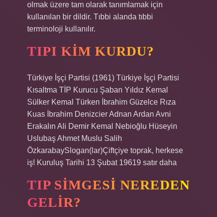
olmak üzere tam olarak tanımlamak için
kullanılan bir dildir. Tıbbi alanda tıbbi
terminoloji kullanılır.
TIPI KIM KURDU?
Türkiye İşçi Partisi (1961) Türkiye İşçi Partisi
Kısaltma TİP Kurucu Şaban Yıldız Kemal
Sülker Kemal Türken İbrahim Güzelce Rıza
Kuas İbrahim Denizcier Adnan Ardan Avni
Erakalın Ali Demir Kemal Nebioğlu Hüseyin
Uslubaş Ahmet Muslu Salih
ÖzkarabaySlogan(lar)Çiftçiye toprak, herkese
iş! Kuruluş Tarihi 13 Şubat 19619 satır daha
TIP SIMGESI NEREDEN
GELIR?