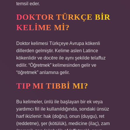
temsil eder.
DOKTOR TÜRKÇE BIR
KELIME MI?
Doktor kelimesi Türkçeye Avrupa kökenli
dillerden gelmiştir. Kelime aslen Latince
kökenlidir ve docēre ile aynı şekilde telaffuz
edilir. “Öğretmek” kelimesinden gelir ve
“öğretmek” anlamına gelir.
TIP MI TIBBI MI?
Bu kelimeler, ünlü ile başlayan bir ek veya
yardımcı fiil ile kullanıldığında, sondaki ünsüz
harf ikizlenir: hak (doğru), onun (duygu), ret
(reddetme), şer (kötülük), medicine (ilaç), zam