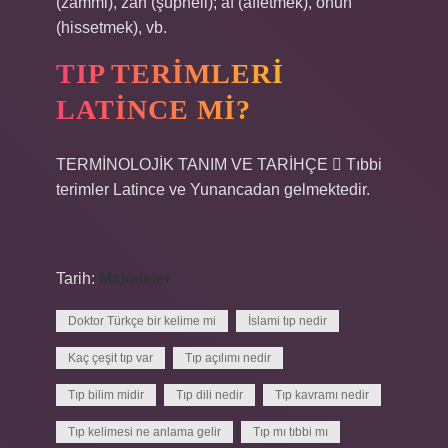
(zammi), zan (şüpheli); af (affetmek), onun
(hissetmek), vb.
TIP TERIMLERI
LATINCE MI?
TERMİNOLOJİK TANIM VE TARİHÇE  Tıbbi
terimler Latince ve Yunancadan gelmektedir.
Tarih:
Makaleler
Doktor Türkçe bir kelime mi
İslami tıp nedir
Kaç çeşit tıp var
Tıp açılımı nedir
Tıp bilim midir
Tıp dili nedir
Tıp kavramı nedir
Tıp kelimesi ne anlama gelir
Tıp mı tıbbi mı