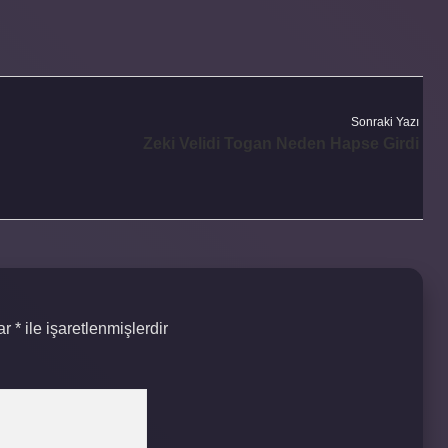
Sonraki Yazı
Zeki Velidi Togan Neden Hapse Girdi
lar
*
ile işaretlenmişlerdir