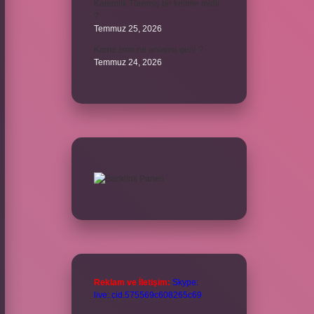
Kalemlik Türemiş bir kelime midir
?
Temmuz 25, 2026
Karne ismi ne anlama gelir ?
Temmuz 24, 2026
Reklam ve İletişim:
Skype:
live:.cid.575569c608265c69