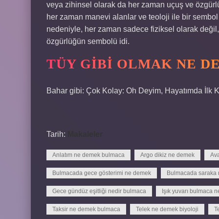
veya zihinsel olarak da her zaman uçuş ve özgür
her zaman manevi alanlar ve teoloji ile bir sembol 
nedeniyle, her zaman sadece fiziksel olarak değil
özgürlüğün sembolü idi.
TÜY GIBI OLMAK NE D
Bahar gibi: Çok Kolay: Oh Deyim, Hayatımda İlk Ke
Tarih:
Makaleler
Anlatım ne demek bulmaca
Argo dikiz ne demek
Av
Bulmacada gece gösterimi ne demek
Bulmacada saraka
Gece gündüz eşitliği nedir bulmaca
Işık yuvarı bulmaca n
Taksir ne demek bulmaca
Telek ne demek biyoloji
T