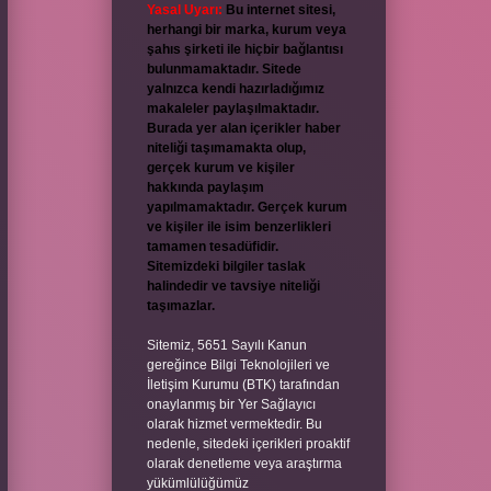
Yasal Uyarı:
Bu internet sitesi,
herhangi bir marka, kurum veya
şahıs şirketi ile hiçbir bağlantısı
bulunmamaktadır. Sitede
yalnızca kendi hazırladığımız
makaleler paylaşılmaktadır.
Burada yer alan içerikler haber
niteliği taşımamakta olup,
gerçek kurum ve kişiler
hakkında paylaşım
yapılmamaktadır. Gerçek kurum
ve kişiler ile isim benzerlikleri
tamamen tesadüfidir.
Sitemizdeki bilgiler taslak
halindedir ve tavsiye niteliği
taşımazlar.
Sitemiz, 5651 Sayılı Kanun
gereğince Bilgi Teknolojileri ve
İletişim Kurumu (BTK) tarafından
onaylanmış bir Yer Sağlayıcı
olarak hizmet vermektedir. Bu
nedenle, sitedeki içerikleri proaktif
olarak denetleme veya araştırma
yükümlülüğümüz