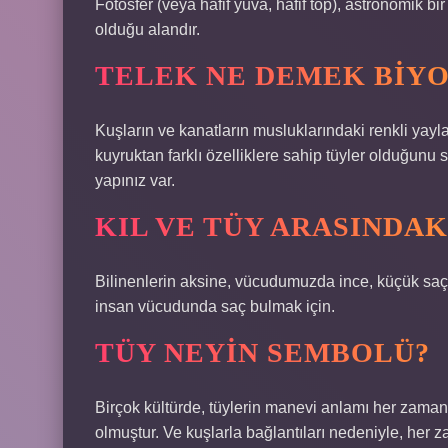
Fotosfer (veya hafif yuva, hafif top), astronomik bi
olduğu alandır.
TELEK NE DEMEK BIYO
Kuşların ve kanatların musluklarındaki renkli yayla
kuyruktan farklı özelliklere sahip tüyler olduğunu
yapınız var.
KIL VE TÜY ARASINDAK
Bilinenlerin aksine, vücudumuzda ince, küçük saç
insan vücudunda saç bulmak için.
TÜY NEYIN SEMBOLÜ?
Birçok kültürde, tüylerin manevi anlamı her zaman b
olmuştur. Ve kuşlarla bağlantıları nedeniyle, her 