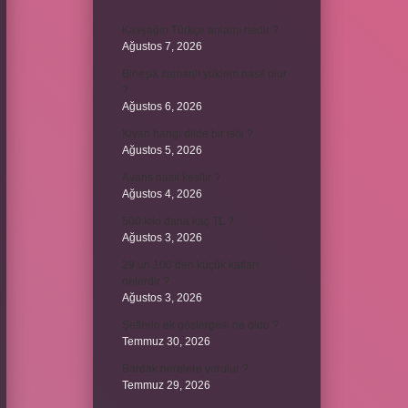
Kavşağın Türkçe anlamı nedir ?
Ağustos 7, 2026
Birleşik zamanlı yüklem nasıl olur
?
Ağustos 6, 2026
Kiyan hangi dilde bir isöi ?
Ağustos 5, 2026
Avans nasıl kesilir ?
Ağustos 4, 2026
500 kilo dana kaç TL ?
Ağustos 3, 2026
29’un 100’den küçük katları
nelerdir ?
Ağustos 3, 2026
Şeflerin ek göstergesi ne oldu ?
Temmuz 30, 2026
Bardak nerelere vurulur ?
Temmuz 29, 2026