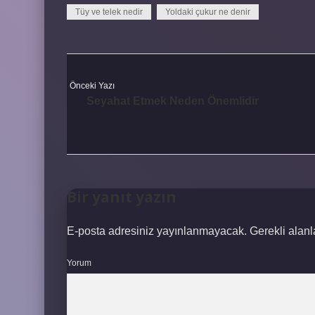
Tüy ve telek nedir
Yoldaki çukur ne denir
Önceki Yazı
Seyahat Etmek Neden Önemlidir
Bir yanıt yazın
E-posta adresiniz yayınlanmayacak.
Gerekli alan
Yorum