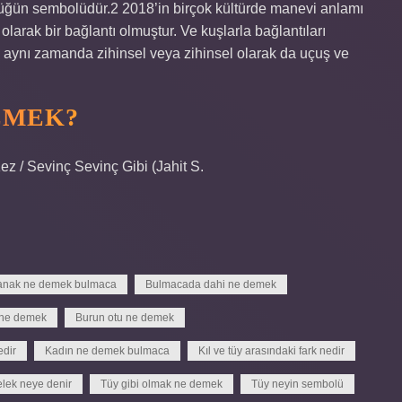
lüğün sembolüdür.2 2018’in birçok kültürde manevi anlamı
olarak bir bağlantı olmuştur. Ve kuşlarla bağlantıları
, aynı zamanda zihinsel veya zihinsel olarak da uçuş ve
EMEK?
z / Sevinç Sevinç Gibi (Jahit S.
anak ne demek bulmaca
Bulmacada dahi ne demek
 ne demek
Burun otu ne demek
edir
Kadın ne demek bulmaca
Kıl ve tüy arasındaki fark nedir
elek neye denir
Tüy gibi olmak ne demek
Tüy neyin sembolü