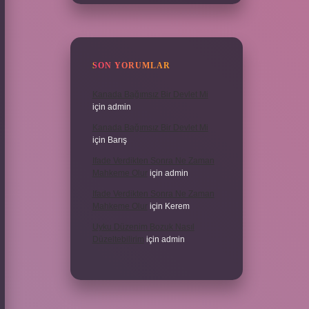
SON YORUMLAR
Kanada Bağımsız Bir Devlet Mi
için
admin
Kanada Bağımsız Bir Devlet Mi
için
Barış
Ifade Verdikten Sonra Ne Zaman
Mahkeme Olur
için
admin
Ifade Verdikten Sonra Ne Zaman
Mahkeme Olur
için
Kerem
Uyku Düzenim Bozuk Nasıl
Düzeltebilirim
için
admin