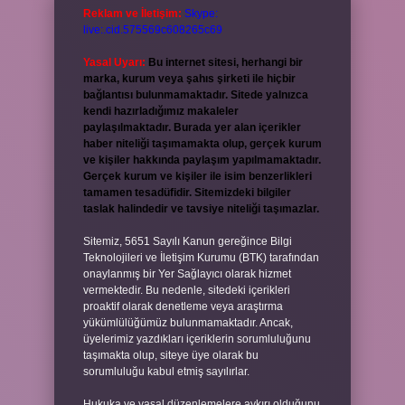
Reklam ve İletişim:
Skype:
live:.cid.575569c608265c69
Yasal Uyarı:
Bu internet sitesi, herhangi bir
marka, kurum veya şahıs şirketi ile hiçbir
bağlantısı bulunmamaktadır. Sitede yalnızca
kendi hazırladığımız makaleler
paylaşılmaktadır. Burada yer alan içerikler
haber niteliği taşımamakta olup, gerçek kurum
ve kişiler hakkında paylaşım yapılmamaktadır.
Gerçek kurum ve kişiler ile isim benzerlikleri
tamamen tesadüfidir. Sitemizdeki bilgiler
taslak halindedir ve tavsiye niteliği taşımazlar.
Sitemiz, 5651 Sayılı Kanun gereğince Bilgi
Teknolojileri ve İletişim Kurumu (BTK) tarafından
onaylanmış bir Yer Sağlayıcı olarak hizmet
vermektedir. Bu nedenle, sitedeki içerikleri
proaktif olarak denetleme veya araştırma
yükümlülüğümüz bulunmamaktadır. Ancak,
üyelerimiz yazdıkları içeriklerin sorumluluğunu
taşımakta olup, siteye üye olarak bu
sorumluluğu kabul etmiş sayılırlar.
Hukuka ve yasal düzenlemelere aykırı olduğunu