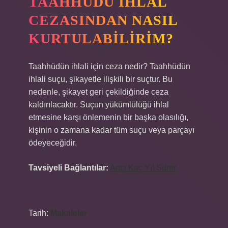
TAAHHÜDÜ IHLAL
CEZASINDAN NASIL
KURTULABILIRIM?
Taahhüdün ihlali için ceza nedir? Taahhüdün
ihlali suçu, şikayetle ilişkili bir suçtur. Bu
nedenle, şikayet geri çekildiğinde ceza
kaldırılacaktır. Suçun yükümlülüğü ihlal
etmesine karşı önlemenin bir başka olasılığı,
kişinin o zamana kadar tüm suçu veya parçayı
ödeyeceğidir.
Tavsiyeli Bağlantılar:
Artçı Kaç Yıl Sürer
Tarih:
Makaleler