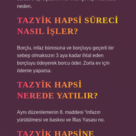
neden.
TAZYIK HAPSI SÜRECI
NASIL IŞLER?
Borçlu, infaz bürosuna ve borçluyu geçerli bir
sebep olmaksızın 3 aya kadar ihlal eden
borçluyu ödeyerek borcu öder. Zorla ev için
ödeme yaparsa.
TAZYIK HAPSI
NEREDE YATILIR?
Aynı düzenlemenin 8. maddesi “infazın
yürütülmesi ve baskısı ve İflas Yasası no.
TAZYIK HAPSINE