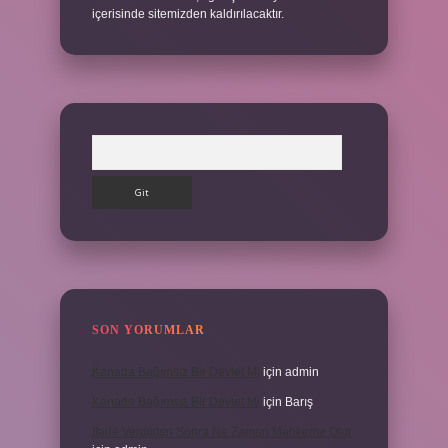
içerisinde sitemizden kaldırılacaktır.
Arama
SON YORUMLAR
Kanada Bağımsız Bir Devlet Mi
için
admin
Kanada Bağımsız Bir Devlet Mi
için
Barış
Ifade Verdikten Sonra Ne Zaman Mahkeme Olur