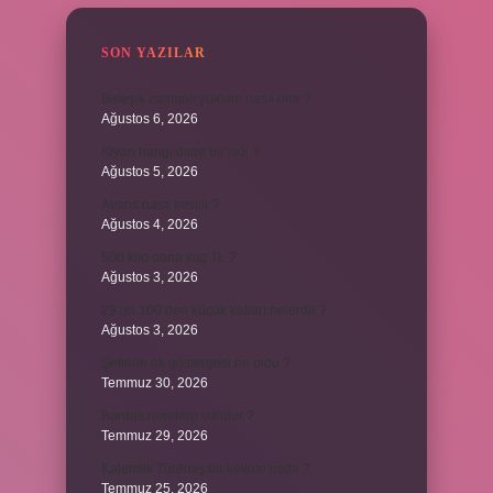
SON YAZILAR
Birleşik zamanlı yüklem nasıl olur ?
Ağustos 6, 2026
Kiyan hangi dilde bir isöi ?
Ağustos 5, 2026
Avans nasıl kesilir ?
Ağustos 4, 2026
500 kilo dana kaç TL ?
Ağustos 3, 2026
29’un 100’den küçük katları nelerdir ?
Ağustos 3, 2026
Şeflerin ek göstergesi ne oldu ?
Temmuz 30, 2026
Bardak nerelere vurulur ?
Temmuz 29, 2026
Kalemlik Türemiş bir kelime midir ?
Temmuz 25, 2026