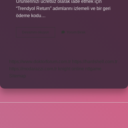
Ürünlerinizi ücretsiz olarak iade etmek için
“Trendyol Return” adımlarını izlemeli ve bir geri
ödeme kodu…
Trendyoldan
Devamını okuyun
Yorum Bırak
Alınan
Ürünlerin
Garantisi
Var
Mı
https://www.doktorforum.com.tr
https://hardshell.com.tr
https://modarazzi.com.tr
knight online
nttgame
Sitemap
SIDEBAR