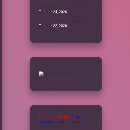
Karne ismi ne anlama gelir ?
Temmuz 24, 2026
Hangi oyuncular Kova burcu ?
Temmuz 22, 2026
Reklam ve İletişim:
Skype:
live:.cid.575569c608265c69