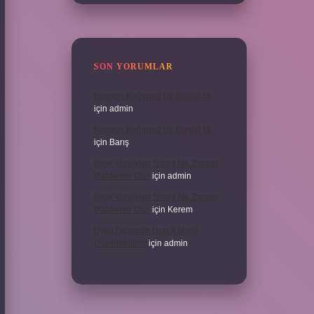
SON YORUMLAR
Kanada Bağımsız Bir Devlet Mi
için
admin
Kanada Bağımsız Bir Devlet Mi
için
Barış
Ifade Verdikten Sonra Ne Zaman
Mahkeme Olur
için
admin
Ifade Verdikten Sonra Ne Zaman
Mahkeme Olur
için
Kerem
Uyku Düzenim Bozuk Nasıl
Düzeltebilirim
için
admin