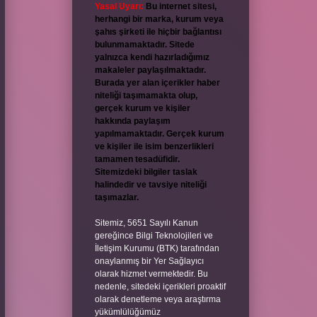
Yasal Uyarı:
Bu internet sitesi,
herhangi bir marka, kurum veya
şahıs şirketi ile hiçbir bağlantısı
bulunmamaktadır. Sitede
yalnızca kendi hazırladığımız
makaleler paylaşılmaktadır.
Burada yer alan içerikler haber
niteliği taşımamakta olup,
gerçek kurum ve kişiler
hakkında paylaşım
yapılmamaktadır. Gerçek kurum
ve kişiler ile isim benzerlikleri
tamamen tesadüfidir.
Sitemizdeki bilgiler taslak
halindedir ve tavsiye niteliği
taşımazlar.
Sitemiz, 5651 Sayılı Kanun
gereğince Bilgi Teknolojileri ve
İletişim Kurumu (BTK) tarafından
onaylanmış bir Yer Sağlayıcı
olarak hizmet vermektedir. Bu
nedenle, sitedeki içerikleri proaktif
olarak denetleme veya araştırma
yükümlülüğümüz