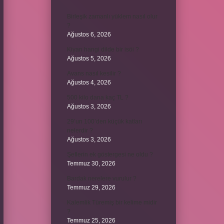
Birleşik zamanlı yüklem nasıl olur
?
Ağustos 6, 2026
Kiyan hangi dilde bir isöi ?
Ağustos 5, 2026
Avans nasıl kesilir ?
Ağustos 4, 2026
500 kilo dana kaç TL ?
Ağustos 3, 2026
29’un 100’den küçük katları
nelerdir ?
Ağustos 3, 2026
Şeflerin ek göstergesi ne oldu ?
Temmuz 30, 2026
Bardak nerelere vurulur ?
Temmuz 29, 2026
Kalemlik Türemiş bir kelime midir
?
Temmuz 25, 2026