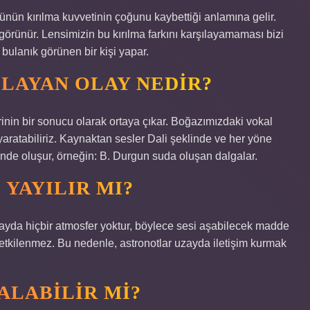
ünün kırılma kuvvetinin çoğunu kaybettiği anlamına gelir.
örünür. Lensimizin bu kırılma farkını karşılayamaması bizi
bulanık görünen bir kişi yapar.
ĞLAYAN OLAY NEDIR?
erinin bir sonucu olarak ortaya çıkar. Boğazımızdaki vokal
yaratabiliriz. Kaynaktan sesler Dali şeklinde ve her yöne
 yönde oluşur, örneğin: B. Durgun suda oluşan dalgalar.
YAYILIR MI?
yda hiçbir atmosfer yoktur, böylece sesi aşabilecek madde
 etkilenmez. Bu nedenle, astronotlar uzayda iletişim kurmak
ALABILIR MI?