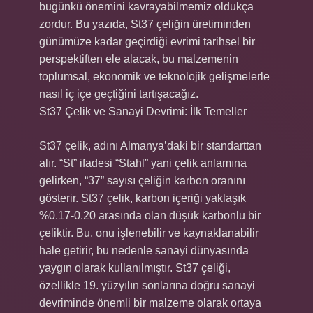
bugünkü önemini kavrayabilmemiz oldukça
zordur. Bu yazıda, St37 çeliğin üretiminden
günümüze kadar geçirdiği evrimi tarihsel bir
perspektiften ele alacak, bu malzemenin
toplumsal, ekonomik ve teknolojik gelişmelerle
nasıl iç içe geçtiğini tartışacağız.
St37 Çelik ve Sanayi Devrimi: İlk Temeller
St37 çelik, adını Almanya’daki bir standarttan
alır. “St” ifadesi “Stahl” yani çelik anlamına
gelirken, “37” sayısı çeliğin karbon oranını
gösterir. St37 çelik, karbon içeriği yaklaşık
%0.17-0.20 arasında olan düşük karbonlu bir
çeliktir. Bu, onu işlenebilir ve kaynaklanabilir
hale getirir, bu nedenle sanayi dünyasında
yaygın olarak kullanılmıştır. St37 çeliği,
özellikle 19. yüzyılın sonlarına doğru sanayi
devriminde önemli bir malzeme olarak ortaya