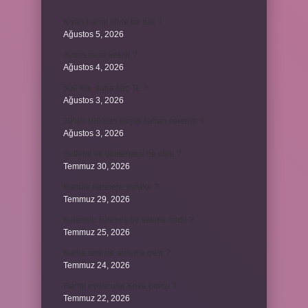
Kiyan hangi dilde bir isöi ?
Ağustos 5, 2026
Avans nasıl kesilir ?
Ağustos 4, 2026
500 kilo dana kaç TL ?
Ağustos 3, 2026
29’un 100’den küçük katları nelerdir ?
Ağustos 3, 2026
Şeflerin ek göstergesi ne oldu ?
Temmuz 30, 2026
Bardak nerelere vurulur ?
Temmuz 29, 2026
Kalemlik Türemiş bir kelime midir ?
Temmuz 25, 2026
Karne ismi ne anlama gelir ?
Temmuz 24, 2026
Hangi oyuncular Kova burcu ?
Temmuz 22, 2026