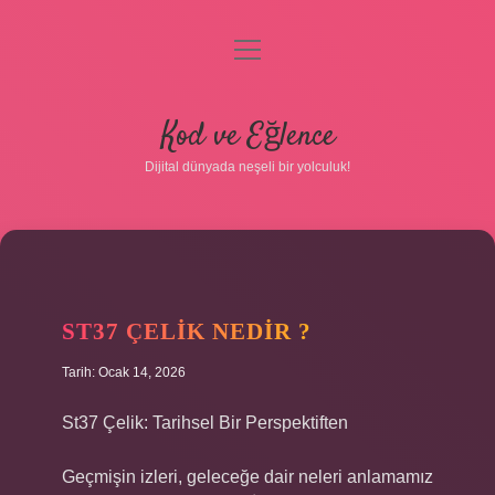
menüyü
aç
Anasayfa
Kod ve Eğlence
Gizlilik Politikası
Dijital dünyada neşeli bir yolculuk!
Yasal Uyarı
Hakkımızda
ST37 ÇELIK NEDIR ?
Tarih: Ocak 14, 2026
St37 Çelik: Tarihsel Bir Perspektiften
Geçmişin izleri, geleceğe dair neleri anlamamız