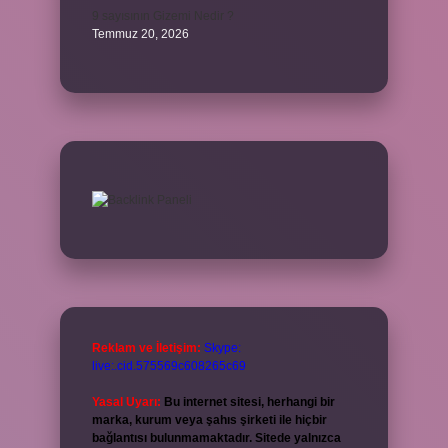
9 sayısının Gizemi Nedir ?
Temmuz 20, 2026
Reklam ve İletişim:
Skype:
live:.cid.575569c608265c69
Yasal Uyarı:
Bu internet sitesi, herhangi bir
marka, kurum veya şahıs şirketi ile hiçbir
bağlantısı bulunmamaktadır. Sitede yalnızca