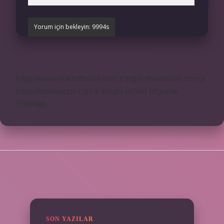
https://www.doktorforum.com.tr
https://hardshell.com.tr
https://modarazzi.com.tr
knight online
nttgame
Sitemap
SIDEBAR
SON YAZILAR