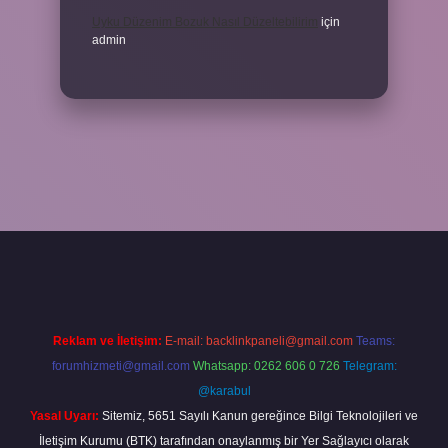
Uyku Düzenim Bozuk Nasıl Düzeltebilirim
için
admin
exper bahis
Reklam ve İletişim:
E-mail:
backlinkpaneli@gmail.com
Teams:
forumhizmeti@gmail.com
Whatsapp: 0262 606 0 726
Telegram:
@karabul
Yasal Uyarı:
Sitemiz, 5651 Sayılı Kanun gereğince Bilgi Teknolojileri ve
İletişim Kurumu (BTK) tarafından onaylanmış bir Yer Sağlayıcı olarak