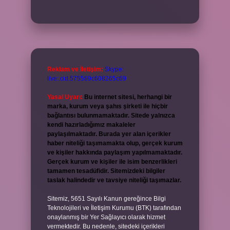
Reklam ve İletişim:
Skype:
live:.cid.575569c608265c69
Yasal Uyarı:
Bu internet sitesi, herhangi bir
marka, kurum veya şahıs şirketi ile hiçbir
bağlantısı bulunmamaktadır. Sitede yalnızca
kendi hazırladığımız makaleler
paylaşılmaktadır. Burada yer alan içerikler
haber niteliği taşımamakta olup, gerçek kurum
ve kişiler hakkında paylaşım yapılmamaktadır.
Gerçek kurum ve kişiler ile isim benzerlikleri
tamamen tesadüfidir. Sitemizdeki bilgiler
taslak halindedir ve tavsiye niteliği taşımazlar.
Sitemiz, 5651 Sayılı Kanun gereğince Bilgi
Teknolojileri ve İletişim Kurumu (BTK) tarafından
onaylanmış bir Yer Sağlayıcı olarak hizmet
vermektedir. Bu nedenle, sitedeki içerikleri