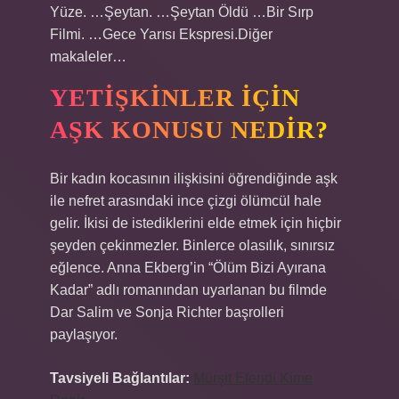
Yüze. …Şeytan. …Şeytan Öldü …Bir Sırp
Filmi. …Gece Yarısı Ekspresi.Diğer
makaleler…
YETIŞKINLER IÇIN
AŞK KONUSU NEDIR?
Bir kadın kocasının ilişkisini öğrendiğinde aşk
ile nefret arasındaki ince çizgi ölümcül hale
gelir. İkisi de istediklerini elde etmek için hiçbir
şeyden çekinmezler. Binlerce olasılık, sınırsız
eğlence. Anna Ekberg’in “Ölüm Bizi Ayırana
Kadar” adlı romanından uyarlanan bu filmde
Dar Salim ve Sonja Richter başrolleri
paylaşıyor.
Tavsiyeli Bağlantılar:
Mürşit Efendi Kime