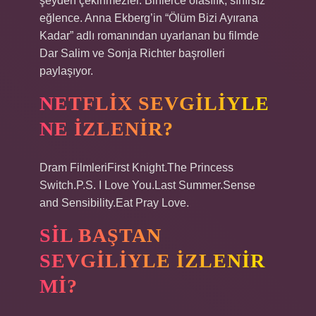
şeyden çekinmezler. Binlerce olasılık, sınırsız
eğlence. Anna Ekberg’in “Ölüm Bizi Ayırana
Kadar” adlı romanından uyarlanan bu filmde
Dar Salim ve Sonja Richter başrolleri
paylaşıyor.
NETFLIX SEVGILIYLE
NE IZLENIR?
Dram FilmleriFirst Knight.The Princess
Switch.P.S. I Love You.Last Summer.Sense
and Sensibility.Eat Pray Love.
SIL BAŞTAN
SEVGILIYLE IZLENIR
MI?