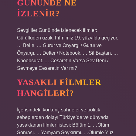
GÜNÜNDE NE
IZLENIR?
Sevgililer Günü’nde izlenecek filmler:
Gürültüden uzak. Filmimiz 19. yüzyılda geçiyor.
… Belle. … Gurur ve Önyargı / Gurur ve
Önyargı. … Defter / Notebook. … Sil Baştan. …
Khoobsurat. … Cesaretin Varsa Sev Beni /
Sevmeye Cesaretin Var mı?
YASAKLI FILMLER
HANGILERI?
İçerisindeki korkunç sahneler ve politik
sebeplerden dolayı Türkiye’de ve dünyada
yasaklanan filmler listesi: Bölüm 1. …Ölüm
Sonrası. …Yamyam Soykırımı. …Ölümle Yüz