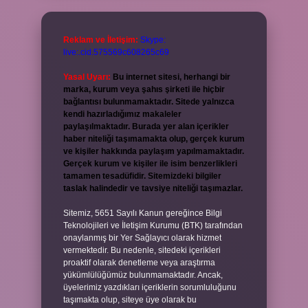
Reklam ve İletişim:
Skype:
live:.cid.575569c608265c69
Yasal Uyarı:
Bu internet sitesi, herhangi bir
marka, kurum veya şahıs şirketi ile hiçbir
bağlantısı bulunmamaktadır. Sitede yalnızca
kendi hazırladığımız makaleler
paylaşılmaktadır. Burada yer alan içerikler
haber niteliği taşımamakta olup, gerçek kurum
ve kişiler hakkında paylaşım yapılmamaktadır.
Gerçek kurum ve kişiler ile isim benzerlikleri
tamamen tesadüfidir. Sitemizdeki bilgiler
taslak halindedir ve tavsiye niteliği taşımazlar.
Sitemiz, 5651 Sayılı Kanun gereğince Bilgi
Teknolojileri ve İletişim Kurumu (BTK) tarafından
onaylanmış bir Yer Sağlayıcı olarak hizmet
vermektedir. Bu nedenle, sitedeki içerikleri
proaktif olarak denetleme veya araştırma
yükümlülüğümüz bulunmamaktadır. Ancak,
üyelerimiz yazdıkları içeriklerin sorumluluğunu
taşımakta olup, siteye üye olarak bu