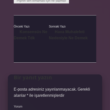
Pişinin sert olmaması için ne yapmalı
Önceki Yazı
Sonraki Yazı
Konsensüs Ne
Hava Muhalefeti
Demek Tdk
Nedeniyle Ne Demek
Bir yanıt yazın
E-posta adresiniz yayınlanmayacak.
Gerekli
alanlar
*
ile işaretlenmişlerdir
Yorum