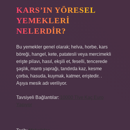
KARS’IN YÖRESEL
YEMEKLERI
NELERDIR?
Bu yemekler genel olarak; helva, horbe, kars
böreği, hangel, kete, patatesli veya mercimekli
erişte pilavı, hasıl, ekşili et, feselli, tencerede
şaşlık, mantı yaprağı, tandırda kaz, kesme
çorba, hasuda, kuymak, katmer, eriştedir. .
Aşıya mesik adı veriliyor.
Tavsiyeli Bağlantılar:
10000 Tlye Kaç Euro
Yapıyor