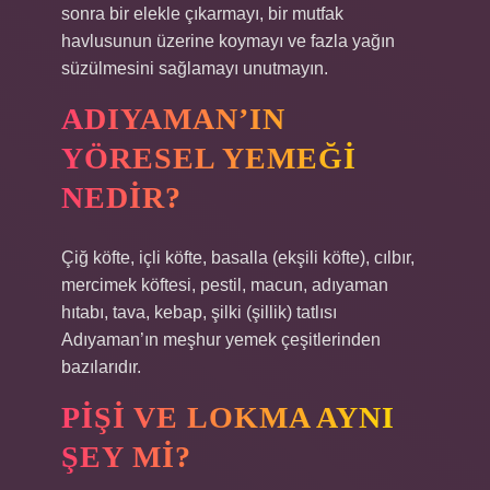
sonra bir elekle çıkarmayı, bir mutfak
havlusunun üzerine koymayı ve fazla yağın
süzülmesini sağlamayı unutmayın.
ADIYAMAN’IN
YÖRESEL YEMEĞI
NEDIR?
Çiğ köfte, içli köfte, basalla (ekşili köfte), cılbır,
mercimek köftesi, pestil, macun, adıyaman
hıtabı, tava, kebap, şilki (şillik) tatlısı
Adıyaman’ın meşhur yemek çeşitlerinden
bazılarıdır.
PIŞI VE LOKMA AYNI
ŞEY MI?