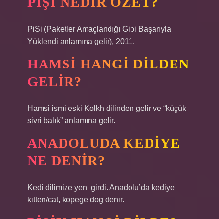
PIŞI NEDIR ÖZET?
PiSi (Paketler Amaçlandığı Gibi Başarıyla
Yüklendi anlamına gelir), 2011.
HAMSI HANGI DILDEN
GELIR?
Hamsi ismi eski Kolkh dilinden gelir ve “küçük
sivri balık” anlamına gelir.
ANADOLUDA KEDIYE
NE DENIR?
Kedi dilimize yeni girdi. Anadolu’da kediye
kitten/cat, köpeğe dog denir.