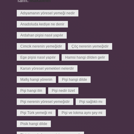
Tarih:
Makaleler
Adıyamanın yöresel yemeği nedir
Anadoluda kediye ne denir
Ardahan pişisi nasıl yapılır
Cimcik nerenin yemeğidir
Çöç nerenin yemeğidir
Ege pişisi nasıl yapılır
Hamsi hangi dilden gelir
Karsın yöresel yemekleri nelerdir
Mafiş hangi yörenin
Pişi hangi dilde
Pişi hangi ilin
Pişi nedir özet
Pişi nerenin yöresel yemeğidir
Pişi sağlıklı mı
Pişi Türk yemeği mi
Pişi ve lokma aynı şey mi
Pisik hangi dilde