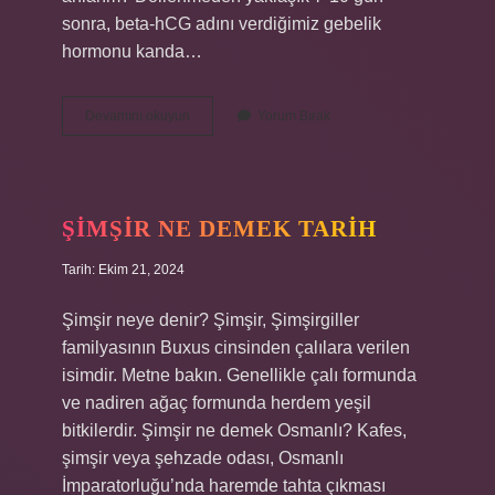
sonra, beta-hCG adını verdiğimiz gebelik
hormonu kanda…
Hamile
Devamını okuyun
Yorum Bırak
Kalan
Biri
Nasıl
Anlar
ŞIMŞIR NE DEMEK TARIH
Tarih: Ekim 21, 2024
Şimşir neye denir? Şimşir, Şimşirgiller
familyasının Buxus cinsinden çalılara verilen
isimdir. Metne bakın. Genellikle çalı formunda
ve nadiren ağaç formunda herdem yeşil
bitkilerdir. Şimşir ne demek Osmanlı? Kafes,
şimşir veya şehzade odası, Osmanlı
İmparatorluğu’nda haremde tahta çıkması