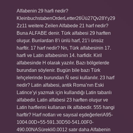
Alfabenin 29 harfi nedir?
KleinbuchstabenOrderLetter26Üü27Qv28Yy29
Zz11 weitere Zeilen Alfabede 21 harf nedir?
Buna ALFABE denir. Türk alfabesi 29 harften
oluşur. Bunlardan 8’i ünlü harf, 21’i ünsüz
harftir. 17 harf nedir? Nn, Türk alfabesinin 17.
harfi ve Latin alfabesinin 14. harfidir. Kiril
alfabesinde H olarak yazılır. Bazı bölgelerde
burundan söylenir. Bugün bile bazı Türk
lehçelerinde burundan Ñ sesi kullanılır. 23 harf
nedir? Latin alfabesi, antik Roma’nın Eski
Latince’yi yazmak için kullandığı Latin tabanlı
alfabedir. Latin alfabesi 23 harften oluşur ve
Latin harflerini kullanan ilk alfabedir. 555 hangi
harftir? Harf notları ve sayısal eşdeğerleriA95-
1004.00D+55-591.30D50-541.00F0-
490.00NASürekli0.0012 satır daha Alfabenin