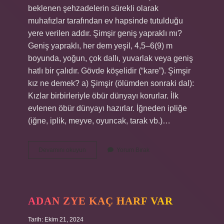
beklenen şehzadelerin sürekli olarak
muhafızlar tarafından ev hapsinde tutulduğu
yere verilen addır. Şimşir geniş yapraklı mı?
Geniş yapraklı, her dem yeşil, 4,5–6(9) m
boyunda, yoğun, çok dallı, yuvarlak veya geniş
hatlı bir çalıdır. Gövde köşelidir (“kare”). Şimşir
kız ne demek? a) Şimşir (ölümden sonraki dal):
Kızlar birbirleriyle öbür dünyayı korurlar. İlk
evlenen öbür dünyayı hazırlar. İğneden ipliğe
(iğne, iplik, meyve, oyuncak, tarak vb.)…
Şimşir
Devamını okuyun
Yorum Bırak
Ne
Demek
Tarih
ADAN ZYE KAÇ HARF VAR
Tarih: Ekim 21, 2024