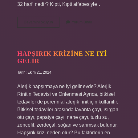
32 harfi nedir? Kıpti, Kıpti alfabesiyle…
Adan
Devamını okuyun
Yorum Bırak
Zye
Kaç
Harf
Var
HAPŞIRIK KRIZINE NE IYI
GELIR
Tarih: Ekim 21, 2024
Alerjik hapşırmaya ne iyi gelir evde? Alerjik
Rinitin Tedavisi ve Önlenmesi Ayrıca, bitkisel
tedaviler de perennial alerjik rinit için kullanılır.
Bitkisel tedaviler arasında lavanta çayı, ısırgan
otu çayı, papatya çayı, nane çayı, tuzlu su,
zencefil, zerdeçal, soğan ve sarımsak bulunur.
Hapşırık krizi neden olur? Bu faktörlerin en