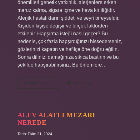
önemlileri genetik yatkınlık, alerjenlere erken
maruz kalma, sigara içme ve hava kirliliğidir.
Alerjik hastalıkların şiddeti ve seyri bireyseldir.
Kişiden kişiye değişir ve birçok faktörden
etkilenir. Hapşırma isteği nasıl geçer? Bu
nedenle, çok fazla hapşırdığınızı hissederseniz,
gözlerinizi kapatın ve hafifçe öne doğru eğilin.
Sonra dilinizi damağınıza sıkıca bastırın ve bu
şekilde hapşırabilirsiniz. Bu önlemlere…
Hapşırık
Devamını okuyun
Yorum Bırak
Krizine
Ne
Iyi
Gelir
ALEV ALATLI MEZARI
NEREDE
Tarih: Ekim 21, 2024