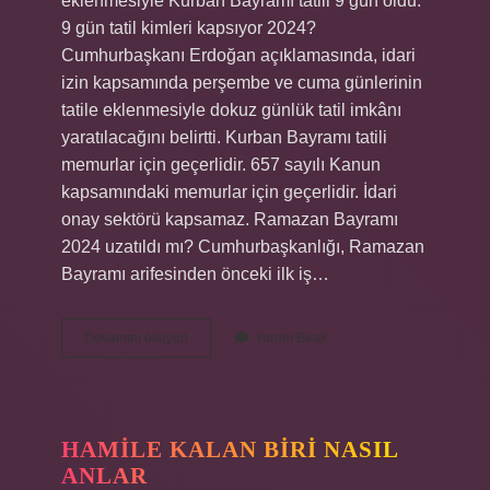
eklenmesiyle Kurban Bayramı tatili 9 gün oldu.
9 gün tatil kimleri kapsıyor 2024?
Cumhurbaşkanı Erdoğan açıklamasında, idari
izin kapsamında perşembe ve cuma günlerinin
tatile eklenmesiyle dokuz günlük tatil imkânı
yaratılacağını belirtti. Kurban Bayramı tatili
memurlar için geçerlidir. 657 sayılı Kanun
kapsamındaki memurlar için geçerlidir. İdari
onay sektörü kapsamaz. Ramazan Bayramı
2024 uzatıldı mı? Cumhurbaşkanlığı, Ramazan
Bayramı arifesinden önceki ilk iş…
Bayram
Devamını okuyun
Yorum Bırak
Tatili
Uzadı
Mı
HAMILE KALAN BIRI NASIL
ANLAR