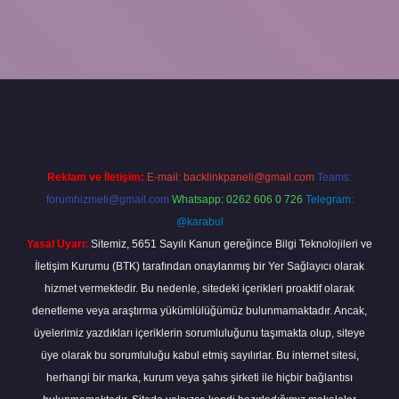
r bahis
Reklam ve İletişim:
E-mail:
backlinkpaneli@gmail.com
Teams:
forumhizmeti@gmail.com
Whatsapp: 0262 606 0 726
Telegram:
@karabul
Yasal Uyarı:
Sitemiz, 5651 Sayılı Kanun gereğince Bilgi Teknolojileri ve
İletişim Kurumu (BTK) tarafından onaylanmış bir Yer Sağlayıcı olarak
hizmet vermektedir. Bu nedenle, sitedeki içerikleri proaktif olarak
denetleme veya araştırma yükümlülüğümüz bulunmamaktadır. Ancak,
üyelerimiz yazdıkları içeriklerin sorumluluğunu taşımakta olup, siteye
üye olarak bu sorumluluğu kabul etmiş sayılırlar. Bu internet sitesi,
herhangi bir marka, kurum veya şahıs şirketi ile hiçbir bağlantısı