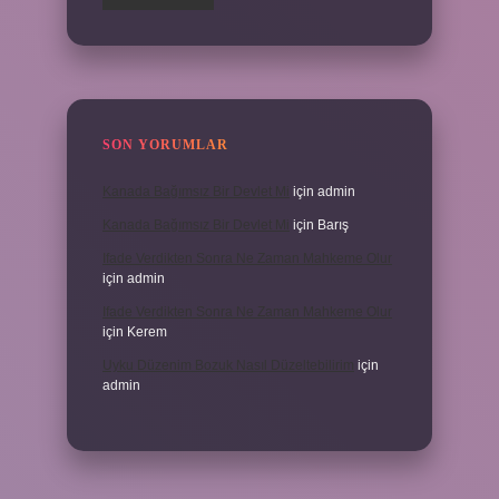
SON YORUMLAR
Kanada Bağımsız Bir Devlet Mi
için
admin
Kanada Bağımsız Bir Devlet Mi
için
Barış
Ifade Verdikten Sonra Ne Zaman Mahkeme Olur
için
admin
Ifade Verdikten Sonra Ne Zaman Mahkeme Olur
için
Kerem
Uyku Düzenim Bozuk Nasıl Düzeltebilirim
için
admin