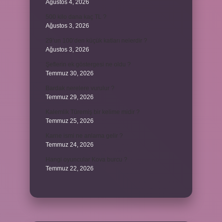
Ağustos 4, 2026
500 kilo dana kaç TL ?
Ağustos 3, 2026
29’un 100’den küçük katları nelerdir ?
Ağustos 3, 2026
Şeflerin ek göstergesi ne oldu ?
Temmuz 30, 2026
Bardak nerelere vurulur ?
Temmuz 29, 2026
Kalemlik Türemiş bir kelime midir ?
Temmuz 25, 2026
Karne ismi ne anlama gelir ?
Temmuz 24, 2026
Hangi oyuncular Kova burcu ?
Temmuz 22, 2026