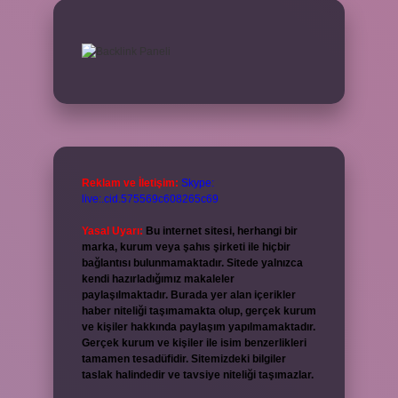
Reklam ve İletişim:
Skype:
live:.cid.575569c608265c69
Yasal Uyarı:
Bu internet sitesi, herhangi bir
marka, kurum veya şahıs şirketi ile hiçbir
bağlantısı bulunmamaktadır. Sitede yalnızca
kendi hazırladığımız makaleler
paylaşılmaktadır. Burada yer alan içerikler
haber niteliği taşımamakta olup, gerçek kurum
ve kişiler hakkında paylaşım yapılmamaktadır.
Gerçek kurum ve kişiler ile isim benzerlikleri
tamamen tesadüfidir. Sitemizdeki bilgiler
taslak halindedir ve tavsiye niteliği taşımazlar.