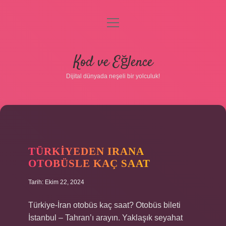
menüyü
aç
Anasayfa
Kod ve Eğlence
Gizlilik Politikası
Dijital dünyada neşeli bir yolculuk!
Yasal Uyarı
KOD
Hakkımızda
TÜRKIYEDEN IRANA
VE
OTOBÜSLE KAÇ SAAT
EĞLENCE
Tarih: Ekim 22, 2024
YAZILAR
Türkiye-İran otobüs kaç saat? Otobüs bileti
İstanbul – Tahran’ı arayın. Yaklaşık seyahat