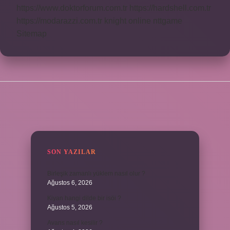
https://www.doktorforum.com.tr
https://hardshell.com.tr
https://modarazzi.com.tr
knight online
nttgame
Sitemap
SIDEBAR
SON YAZILAR
Birleşik zamanlı yüklem nasıl olur ?
Ağustos 6, 2026
Kiyan hangi dilde bir isöi ?
Ağustos 5, 2026
Avans nasıl kesilir ?