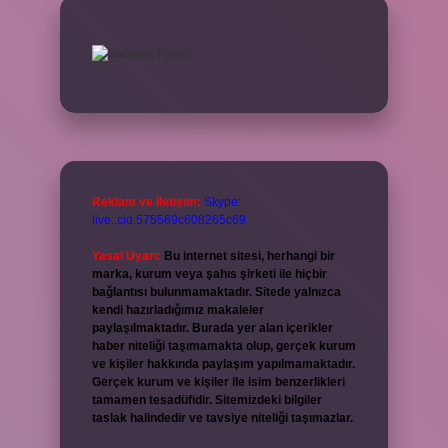
Reklam ve İletişim:
Skype:
live:.cid.575569c608265c69
Yasal Uyarı:
Bu internet sitesi, herhangi bir
marka, kurum veya şahıs şirketi ile hiçbir
bağlantısı bulunmamaktadır. Sitede yalnızca
kendi hazırladığımız makaleler
paylaşılmaktadır. Burada yer alan içerikler
haber niteliği taşımamakta olup, gerçek kurum
ve kişiler hakkında paylaşım yapılmamaktadır.
Gerçek kurum ve kişiler ile isim benzerlikleri
tamamen tesadüfidir. Sitemizdeki bilgiler
taslak halindedir ve tavsiye niteliği taşımazlar.