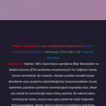
betexper bahis
Reklam ve İletişim:
E-mail:
backlinkpaneli@gmail.com
Teams:
forumhizmeti@gmail.com
Whatsapp: 0262 606 0 726
Telegram:
@karabul
Yasal Uyarı:
Sitemiz, 5651 Sayılı Kanun gereğince Bilgi Teknolojileri ve
İletişim Kurumu (BTK) tarafından onaylanmış bir Yer Sağlayıcı olarak
hizmet vermektedir. Bu nedenle, sitedeki içerikleri proaktif olarak
denetleme veya araştırma yükümlülüğümüz bulunmamaktadır. Ancak,
üyelerimiz yazdıkları içeriklerin sorumluluğunu taşımakta olup, siteye
üye olarak bu sorumluluğu kabul etmiş sayılırlar. Bu internet sitesi,
herhangi bir marka, kurum veya şahıs şirketi ile hiçbir bağlantısı
bulunmamaktadır. Sitede yalnızca kendi hazırladığımız makaleler