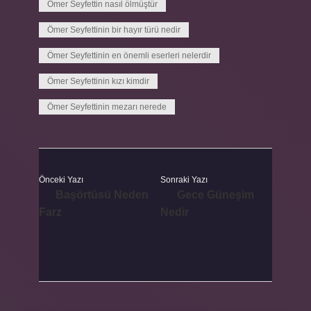
Ömer Seyfettin nasıl ölmüştür
Ömer Seyfettinin bir hayır türü nedir
Ömer Seyfettinin en önemli eserleri nelerdir
Ömer Seyfettinin kızı kimdir
Ömer Seyfettinin mezarı nerede
Önceki Yazı
Sonraki Yazı
Başörtüsü Neden
Gece Güneşim
Farz
Nedir