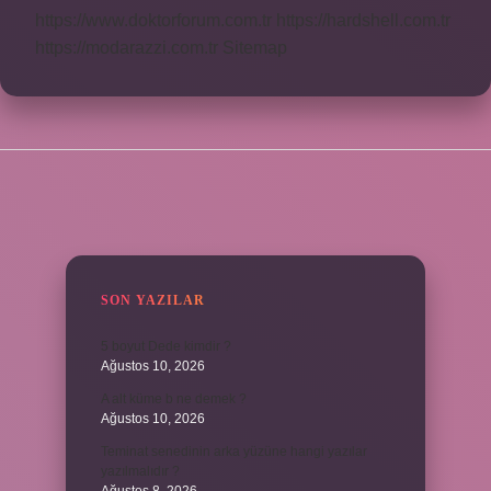
https://www.doktorforum.com.tr
https://hardshell.com.tr
https://modarazzi.com.tr
Sitemap
SIDEBAR
SON YAZILAR
5 boyut Dede kimdir ?
Ağustos 10, 2026
A alt küme b ne demek ?
Ağustos 10, 2026
Teminat senedinin arka yüzüne hangi yazılar
yazılmalıdır ?