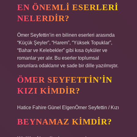
EN ÖNEMLI ESERLERI
NELERDIR?
Ömer Seyfettin’in en bilinen eserleri arasında
“Küçük Şeyler”, “Harem”, “Yüksek Topuklar”,
“Bahar ve Kelebekler” gibi kısa öyküler ve
romanlar yer alır. Bu eserler toplumsal
sorunlara odaklanır ve sade bir dille yazılmıştır.
ÖMER SEYFETTIN’IN
KIZI KIMDIR?
Hatice Fahire Günel ElgenÖmer Seyfettin / Kızı
BEYNAMAZ KIMDIR?