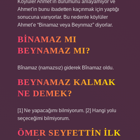
Köylüler Ahmet’in durumunu anlayamıyor ve
Ahmet’in bunu ibadetten kaçınmak için yaptığı
sonucuna varıyorlar. Bu nedenle köylüler
Ahmet’e “Binamaz veya Beynmaz” diyorlar.
BINAMAZ MI
BEYNAMAZ MI?
Bînamaz (namazsız) giderek Bînamaz oldu.
BEYNAMAZ KALMAK
NE DEMEK?
[1] Ne yapacağımı bilmiyorum. [2] Hangi yolu
seçeceğimi bilmiyorum.
ÖMER SEYFETTIN ILK