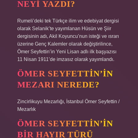
NEYI YAZDI?
Rumeli’deki tek Türkçe ilim ve edebiyat dergisi
olarak Selanik’te yayımlanan Hüsün ve Şiir
dergisinin adı, Akil Koyuncu’nun isteği ve ısrarı
üzerine Genç Kalemler olarak değiştirilince,
Ömer Seyfettin’in Yeni Lisan adlı ilk başyazısı
11 Nisan 1911’de imzasız olarak yayımlandı.
ÖMER SEYFETTIN’IN
MEZARI NEREDE?
Zincirlikuyu Mezarlığı, İstanbul Ömer Seyfettin /
Mezarlık
ÖMER SEYFETTIN’IN
BIR HAYIR TÜRÜ