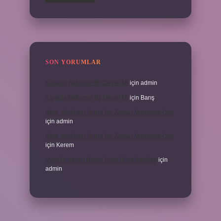
SON YORUMLAR
Kanada Bağımsız Bir Devlet Mi
için
admin
Kanada Bağımsız Bir Devlet Mi
için
Barış
Ifade Verdikten Sonra Ne Zaman Mahkeme Olur
için
admin
Ifade Verdikten Sonra Ne Zaman Mahkeme Olur
için
Kerem
Uyku Düzenim Bozuk Nasıl Düzeltebilirim
için
admin