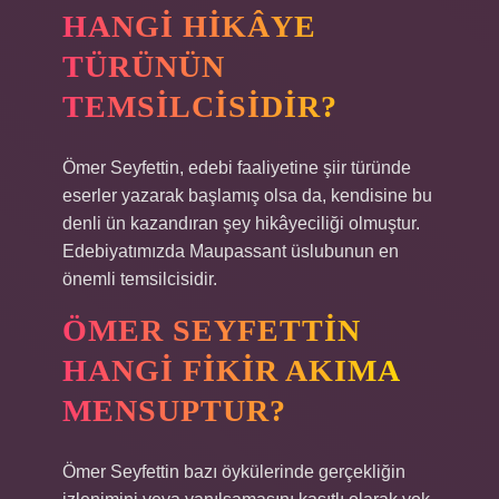
HANGI HIKÂYE
TÜRÜNÜN
TEMSILCISIDIR?
Ömer Seyfettin, edebi faaliyetine şiir türünde
eserler yazarak başlamış olsa da, kendisine bu
denli ün kazandıran şey hikâyeciliği olmuştur.
Edebiyatımızda Maupassant üslubunun en
önemli temsilcisidir.
ÖMER SEYFETTIN
HANGI FIKIR AKIMA
MENSUPTUR?
Ömer Seyfettin bazı öykülerinde gerçekliğin