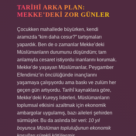
TARIHÎ ARKA PLAN:
MEKKE’DEKI ZOR GÜNLER
Çocukken mahallede büyürken, kendi
aramızda “kim daha cesur?” tartışmaları
yapardık. Ben de o zamanlar Mekke’deki
Müslümanların durumunu düşündüm; tam
anlamıyla cesaret istiyordu inanlarını korumak.
Mekke’de yaşayan Müslümanlar, Peygamber
Efendimiz’in öncülüğünde inançlarını
yaşamaya çalışıyordu ama baskı ve zulüm her
geçen gün artıyordu. Tarihî kaynaklara göre,
Mekke’deki Kureyş liderleri, Müslümanların
toplumsal etkisini azaltmak için ekonomik
ambargolar uygulamış, bazı aileleri şehirden
sürmüşler. Bu da aslında bir veri:
10 yıl
boyunca Müslüman topluluğunun ekonomik
koşulları sürekli kötüleşmiş.