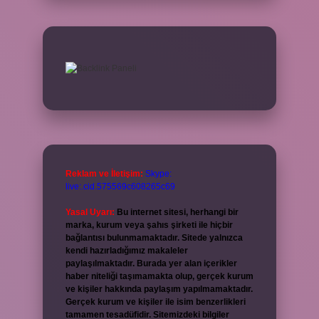
Reklam ve İletişim:
Skype:
live:.cid.575569c608265c69
Yasal Uyarı:
Bu internet sitesi, herhangi bir
marka, kurum veya şahıs şirketi ile hiçbir
bağlantısı bulunmamaktadır. Sitede yalnızca
kendi hazırladığımız makaleler
paylaşılmaktadır. Burada yer alan içerikler
haber niteliği taşımamakta olup, gerçek kurum
ve kişiler hakkında paylaşım yapılmamaktadır.
Gerçek kurum ve kişiler ile isim benzerlikleri
tamamen tesadüfidir. Sitemizdeki bilgiler