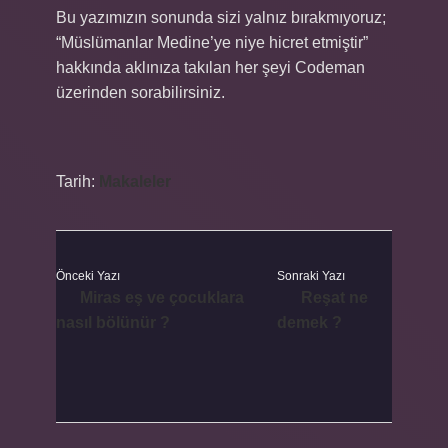
Bu yazımızın sonunda sizi yalnız bırakmıyoruz;
“Müslümanlar Medine’ye niye hicret etmiştir”
hakkında aklınıza takılan her şeyi Codeman
üzerinden sorabilirsiniz.
Tarih:
Makaleler
Önceki Yazı
Sonraki Yazı
Miras eş ve çocuklara
Reşat ne
nasıl bölünür ?
demek ?