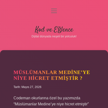
menüyü
aç
Anasayfa
Kod ve Eğlence
Gizlilik Politikası
Dijital dünyada neşeli bir yolculuk!
Yasal Uyarı
Hakkımızda
MÜSLÜMANLAR MEDINE’YE
NIYE HICRET ETMIŞTIR ?
Tarih: Mayıs 27, 2026
Codeman okurlarına özel bu yazımızda
“Müslümanlar Medine’ye niye hicret etmiştir”