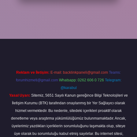
per bahis
Reklam ve İletişim:
E-mail:
backlinkpaneli@gmail.com
Teams:
forumhizmeti@gmail.com
Whatsapp: 0262 606 0 726
Telegram:
@karabul
Yasal Uyarı:
Sitemiz, 5651 Sayılı Kanun gereğince Bilgi Teknolojileri ve
İletişim Kurumu (BTK) tarafından onaylanmış bir Yer Sağlayıcı olarak
hizmet vermektedir. Bu nedenle, sitedeki içerikleri proaktif olarak
denetleme veya araştırma yükümlülüğümüz bulunmamaktadır. Ancak,
üyelerimiz yazdıkları içeriklerin sorumluluğunu taşımakta olup, siteye
üye olarak bu sorumluluğu kabul etmiş sayılırlar. Bu internet sitesi,