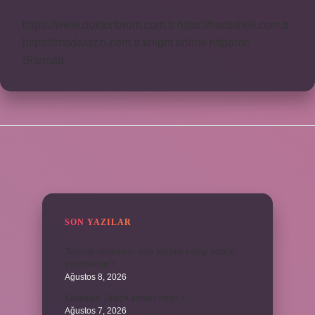
https://www.doktorforum.com.tr
https://hardshell.com.tr
https://modarazzi.com.tr
knight online
nttgame
Sitemap
SIDEBAR
SON YAZILAR
Teminat senedinin arka yüzüne hangi yazılar
yazılmalıdır ?
Ağustos 8, 2026
Kavşağın Türkçe anlamı nedir ?
Ağustos 7, 2026