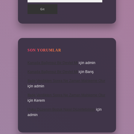
SON YORUMLAR
Kanada Bağımsız Bir Devlet Mi
için
admin
Kanada Bağımsız Bir Devlet Mi
için
Barış
Ifade Verdikten Sonra Ne Zaman Mahkeme Olur
için
admin
Ifade Verdikten Sonra Ne Zaman Mahkeme Olur
için
Kerem
Uyku Düzenim Bozuk Nasıl Düzeltebilirim
için
admin