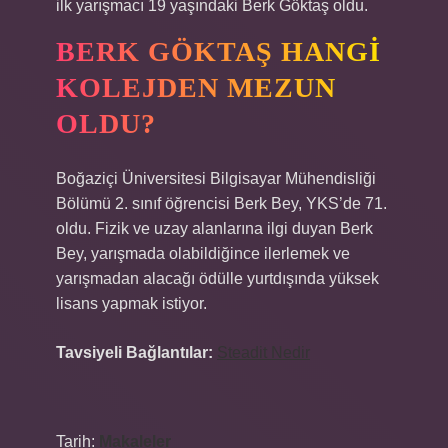
ilk yarışmacı 19 yaşındaki Berk Göktaş oldu.
BERK GÖKTAŞ HANGI
KOLEJDEN MEZUN
OLDU?
Boğaziçi Üniversitesi Bilgisayar Mühendisliği
Bölümü 2. sınıf öğrencisi Berk Bey, YKS’de 71.
oldu. Fizik ve uzay alanlarına ilgi duyan Berk
Bey, yarışmada olabildiğince ilerlemek ve
yarışmadan alacağı ödülle yurtdışında yüksek
lisans yapmak istiyor.
Tavsiyeli Bağlantılar:
Steadit Nedir
Tarih:
Makaleler