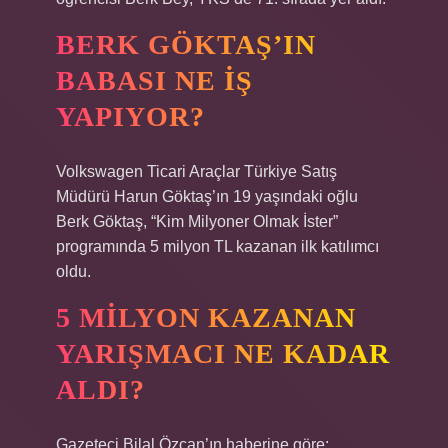
BERK GÖKTAŞ’IN
BABASI NE IŞ
YAPIYOR?
Volkswagen Ticari Araçlar Türkiye Satış
Müdürü Harun Göktaş’ın 19 yaşındaki oğlu
Berk Göktaş, “Kim Milyoner Olmak İster”
programında 5 milyon TL kazanan ilk katılımcı
oldu.
5 MILYON KAZANAN
YARIŞMACI NE KADAR
ALDI?
Gazeteci Bilal Özcan’ın haberine göre;