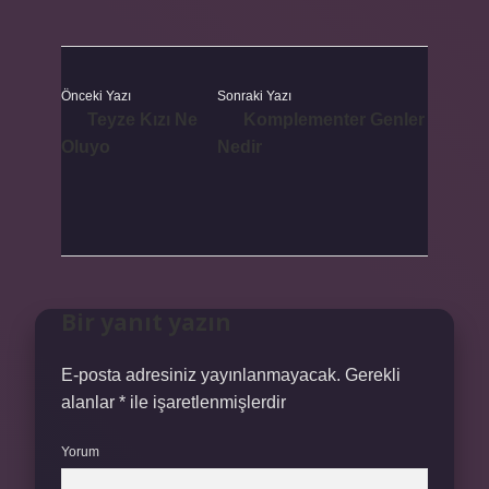
Önceki Yazı
Sonraki Yazı
Teyze Kızı Ne
Komplementer Genler
Oluyo
Nedir
Bir yanıt yazın
E-posta adresiniz yayınlanmayacak.
Gerekli
alanlar
*
ile işaretlenmişlerdir
Yorum