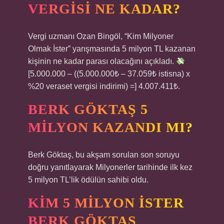
VERGISI NE KADAR?
Vergi uzmanı Ozan Bingöl, “Kim Milyoner
Olmak İster” yarışmasında 5 milyon TL kazanan
kişinin ne kadar parası olacağını açıkladı.
[5.000.000 – ((5.000.000₺ – 37.059₺ istisna) x
%20 veraset vergisi indirimi) =] 4.007.411₺.
BERK GÖKTAŞ 5
MILYON KAZANDI MI?
Berk Göktaş, bu akşam sorulan son soruyu
doğru yanıtlayarak Milyonerler tarihinde ilk kez
5 milyon TL’lik ödülün sahibi oldu.
KIM 5 MILYON ISTER
BERK GÖKTAŞ