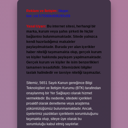
Reklam ve İletişim:
Skype:
live:.cid.575569c608265c69
Yasal Uyarı:
Bu internet sitesi, herhangi bir
marka, kurum veya şahıs şirketi ile hiçbir
bağlantısı bulunmamaktadır. Sitede yalnızca
kendi hazırladığımız makaleler
paylaşılmaktadır. Burada yer alan içerikler
haber niteliği taşımamakta olup, gerçek kurum
ve kişiler hakkında paylaşım yapılmamaktadır.
Gerçek kurum ve kişiler ile isim benzerlikleri
tamamen tesadüfidir. Sitemizdeki bilgiler
taslak halindedir ve tavsiye niteliği taşımazlar.
Sitemiz, 5651 Sayılı Kanun gereğince Bilgi
Teknolojileri ve İletişim Kurumu (BTK) tarafından
onaylanmış bir Yer Sağlayıcı olarak hizmet
vermektedir. Bu nedenle, sitedeki içerikleri
proaktif olarak denetleme veya araştırma
yükümlülüğümüz bulunmamaktadır. Ancak,
üyelerimiz yazdıkları içeriklerin sorumluluğunu
taşımakta olup, siteye üye olarak bu
sorumluluğu kabul etmiş sayılırlar.