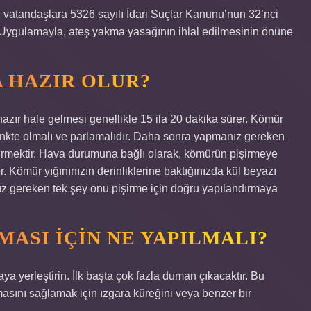
vatandaşlara 5326 sayılı İdari Suçlar Kanunu’nun 32’nci
 Uygulamayla, ateş yakma yasağının ihlal edilmesinin önüne
 HAZIR OLUR?
zır hale gelmesi genellikle 15 ila 20 dakika sürer. Kömür
 renkte olmalı ve parlamalıdır. Daha sonra yapmanız gereken
tirmektir. Hava durumuna bağlı olarak, kömürün pişirmeye
r. Kömür yığınınızın derinliklerine baktığınızda kül beyazı
ız gereken tek şey onu pişirme için doğru yapılandırmaya
ASI IÇIN NE YAPILMALI?
ya yerleştirin. İlk başta çok fazla duman çıkacaktır. Bu
ını sağlamak için ızgara küreğini veya benzer bir