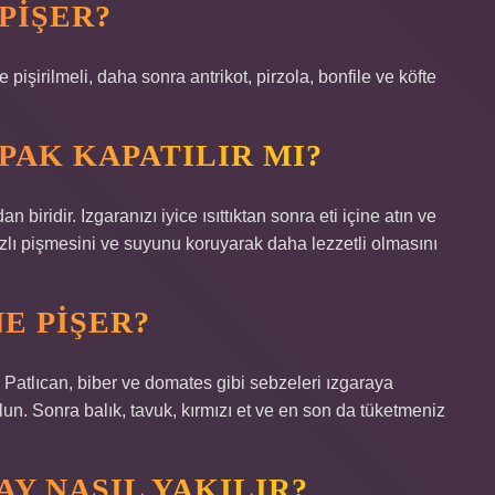
PIŞER?
 pişirilmeli, daha sonra antrikot, pirzola, bonfile ve köfte
AK KAPATILIR MI?
biridir. Izgaranızı iyice ısıttıktan sonra eti içine atın ve
ızlı pişmesini ve suyunu koruyarak daha lezzetli olmasını
E PIŞER?
 Patlıcan, biber ve domates gibi sebzeleri ızgaraya
un. Sonra balık, tavuk, kırmızı et ve en son da tüketmeniz
Y NASIL YAKILIR?