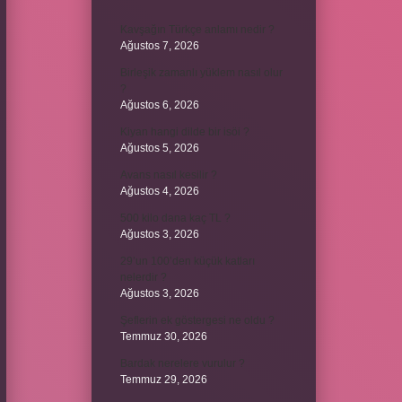
Kavşağın Türkçe anlamı nedir ?
Ağustos 7, 2026
Birleşik zamanlı yüklem nasıl olur
?
Ağustos 6, 2026
Kiyan hangi dilde bir isöi ?
Ağustos 5, 2026
Avans nasıl kesilir ?
Ağustos 4, 2026
500 kilo dana kaç TL ?
Ağustos 3, 2026
29’un 100’den küçük katları
nelerdir ?
Ağustos 3, 2026
Şeflerin ek göstergesi ne oldu ?
Temmuz 30, 2026
Bardak nerelere vurulur ?
Temmuz 29, 2026