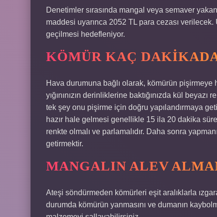
Denetimler sırasında mangal veya semaver yakan 
maddesi uyarınca 2052 TL para cezası verilecek.
geçilmesi hedefleniyor.
KÖMÜR KAÇ DAKIKADA
Hava durumuna bağlı olarak, kömürün pişirmeye ha
yığınınızın derinliklerine baktığınızda kül beyazı
tek şey onu pişirme için doğru yapılandırmaya ge
hazır hale gelmesi genellikle 15 ila 20 dakika süre
renkte olmalı ve parlamalıdır. Daha sonra yapman
getirmektir.
MANGALIN ALEV ALMAM
Ateşi söndürmeden kömürleri eşit aralıklarla ızgara
durumda kömürün yanmasını ve dumanın kaybolmas
malzemeyi sallayabilirsiniz.