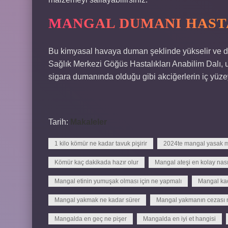
MANGAL DUMANI HASTA
Bu kimyasal havaya duman şeklinde yükselir ve du
Sağlık Merkezi Göğüs Hastalıkları Anabilim Dalı, 
sigara dumanında olduğu gibi akciğerlerin iç yüzey
Tarih:
Makaleler
1 kilo kömür ne kadar tavuk pişirir
2024te mangal yasak m
Kömür kaç dakikada hazır olur
Mangal ateşi en kolay nasıl
Mangal etinin yumuşak olması için ne yapmalı
Mangal kaç
Mangal yakmak ne kadar sürer
Mangal yakmanın cezası 
Mangalda en geç ne pişer
Mangalda en iyi et hangisi