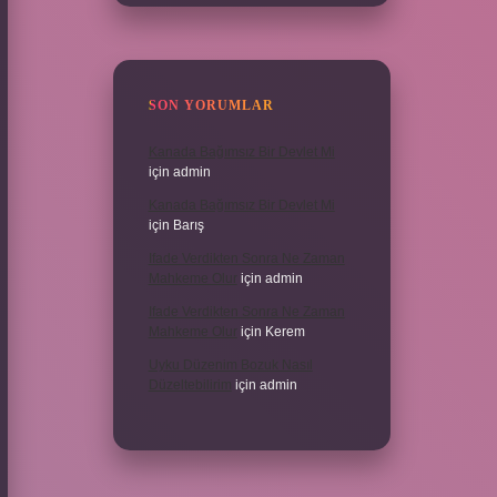
SON YORUMLAR
Kanada Bağımsız Bir Devlet Mi
için
admin
Kanada Bağımsız Bir Devlet Mi
için
Barış
Ifade Verdikten Sonra Ne Zaman
Mahkeme Olur
için
admin
Ifade Verdikten Sonra Ne Zaman
Mahkeme Olur
için
Kerem
Uyku Düzenim Bozuk Nasıl
Düzeltebilirim
için
admin