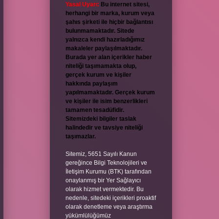
Yasal Uyarı:
Bu internet sitesi,
herhangi bir marka, kurum veya
şahıs şirketi ile hiçbir bağlantısı
bulunmamaktadır. Sitede
yalnızca kendi hazırladığımız
makaleler paylaşılmaktadır.
Burada yer alan içerikler haber
niteliği taşımamakta olup,
gerçek kurum ve kişiler
hakkında paylaşım
yapılmamaktadır. Gerçek kurum
ve kişiler ile isim benzerlikleri
tamamen tesadüfidir.
Sitemizdeki bilgiler taslak
halindedir ve tavsiye niteliği
taşımazlar.
Sitemiz, 5651 Sayılı Kanun
gereğince Bilgi Teknolojileri ve
İletişim Kurumu (BTK) tarafından
onaylanmış bir Yer Sağlayıcı
olarak hizmet vermektedir. Bu
nedenle, sitedeki içerikleri proaktif
olarak denetleme veya araştırma
yükümlülüğümüz