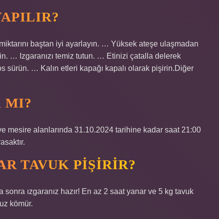
YAPILIR?
miktarını baştan iyi ayarlayın. … Yüksek ateşe ulaşmadan
n. … Izgaranızı temiz tutun. … Etinizi çatalla delerek
 sürün. … Kalın etleri kapağı kapalı olarak pişirin.Diğer
 MI?
ve mesire alanlarında 31.10.2024 tarihine kadar saat 21:00
saktır.
R TAVUK PIŞIRIR?
ka sonra ızgaranız hazır! En az 2 saat yanar ve 5 kg tavuk
zsuz kömür.