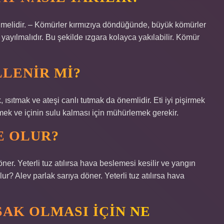
nmelidir. – Kömürler kırmızıya döndüğünde, büyük kömürler
 yayılmalıdır. Bu şekilde ızgara kolayca yakılabilir. Kömür
LENIR MI?
 ısıtmak ve ateşi canlı tutmak da önemlidir. Eti iyi pişirmek
tmek ve içinin sulu kalması için mühürlemek gerekir.
E OLUR?
ner. Yeterli tuz atılırsa hava beslemesi kesilir ve yangın
r? Alev parlak sarıya döner. Yeterli tuz atılırsa hava
AK OLMASI IÇIN NE