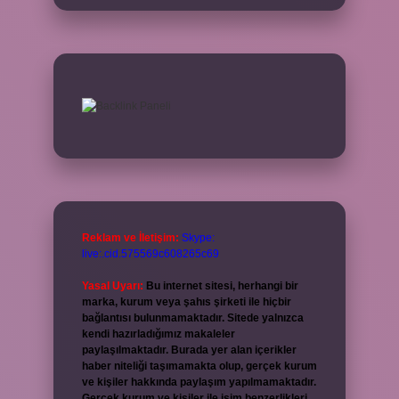
Reklam ve İletişim:
Skype:
live:.cid.575569c608265c69
Yasal Uyarı:
Bu internet sitesi, herhangi bir
marka, kurum veya şahıs şirketi ile hiçbir
bağlantısı bulunmamaktadır. Sitede yalnızca
kendi hazırladığımız makaleler
paylaşılmaktadır. Burada yer alan içerikler
haber niteliği taşımamakta olup, gerçek kurum
ve kişiler hakkında paylaşım yapılmamaktadır.
Gerçek kurum ve kişiler ile isim benzerlikleri