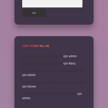
Arama
SON YORUMLAR
Kanada Bağımsız Bir Devlet Mi
için
admin
Kanada Bağımsız Bir Devlet Mi
için
Barış
Ifade Verdikten Sonra Ne Zaman Mahkeme Olur
için
admin
Ifade Verdikten Sonra Ne Zaman Mahkeme Olur
için
Kerem
Uyku Düzenim Bozuk Nasıl Düzeltebilirim
için
admin