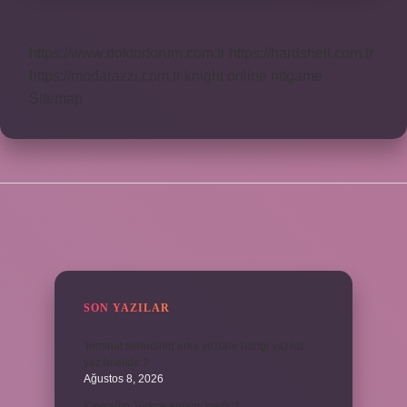
https://www.doktorforum.com.tr
https://hardshell.com.tr
https://modarazzi.com.tr
knight online
nttgame
Sitemap
SIDEBAR
SON YAZILAR
Teminat senedinin arka yüzüne hangi yazılar
yazılmalıdır ?
Ağustos 8, 2026
Kavşağın Türkçe anlamı nedir ?