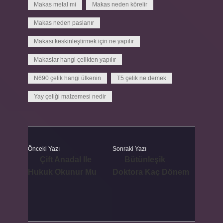
Makas metal mi
Makas neden körelir
Makas neden paslanır
Makası keskinleştirmek için ne yapılır
Makaslar hangi çelikten yapılır
N690 çelik hangi ülkenin
T5 çelik ne demek
Yay çeliği malzemesi nedir
Önceki Yazı
Sonraki Yazı
Çift Anadal Ile
Bütünleşik
Hukuk Okunur Mu
Doktora Kaç Dönem