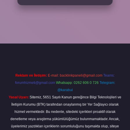
bahis
Reklam ve İletişim:
E-mail:
backlinkpaneli@gmail.com
Teams:
forumhizmeti@gmail.com
Whatsapp: 0262 606 0 726
Telegram:
@karabul
Yasal Uyarı:
Sitemiz, 5651 Sayılı Kanun gereğince Bilgi Teknolojileri ve
İletişim Kurumu (BTK) tarafından onaylanmış bir Yer Sağlayıcı olarak
hizmet vermektedir. Bu nedenle, sitedeki içerikleri proaktif olarak
denetleme veya araştırma yükümlülüğümüz bulunmamaktadır. Ancak,
üyelerimiz yazdıkları içeriklerin sorumluluğunu taşımakta olup, siteye