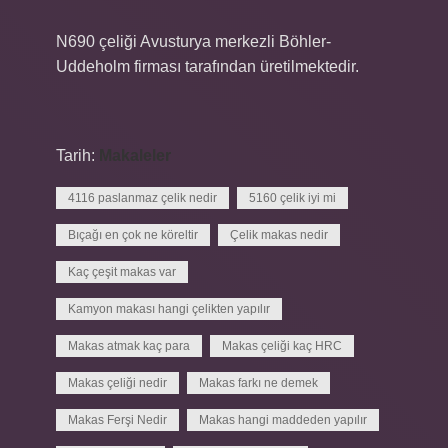
N690 çeliği Avusturya merkezli Böhler-
Uddeholm firması tarafından üretilmektedir.
Tarih:
Makaleler
4116 paslanmaz çelik nedir
5160 çelik iyi mi
Bıçağı en çok ne köreltir
Çelik makas nedir
Kaç çeşit makas var
Kamyon makası hangi çelikten yapılır
Makas atmak kaç para
Makas çeliği kaç HRC
Makas çeliği nedir
Makas farkı ne demek
Makas Ferşi Nedir
Makas hangi maddeden yapılır