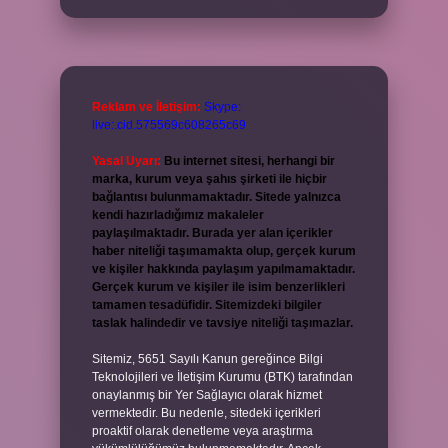
Reklam ve İletişim:
Skype:
live:.cid.575569c608265c69
Yasal Uyarı:
Bu internet sitesi, herhangi bir
marka, kurum veya şahıs şirketi ile hiçbir
bağlantısı bulunmamaktadır. Sitede yalnızca
kendi hazırladığımız makaleler
paylaşılmaktadır. Burada yer alan içerikler
haber niteliği taşımamakta olup, gerçek kurum
ve kişiler hakkında paylaşım yapılmamaktadır.
Gerçek kurum ve kişiler ile isim benzerlikleri
tamamen tesadüfidir. Sitemizdeki bilgiler
taslak halindedir ve tavsiye niteliği taşımazlar.
Sitemiz, 5651 Sayılı Kanun gereğince Bilgi
Teknolojileri ve İletişim Kurumu (BTK) tarafından
onaylanmış bir Yer Sağlayıcı olarak hizmet
vermektedir. Bu nedenle, sitedeki içerikleri
proaktif olarak denetleme veya araştırma