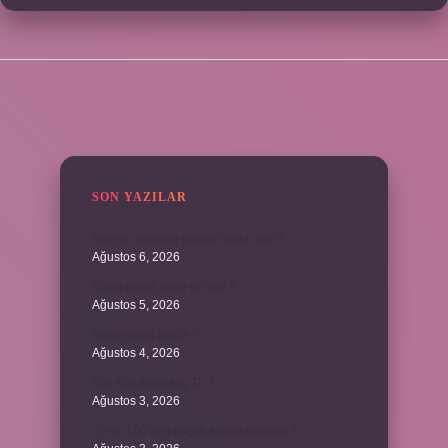
SIDEBAR
SON YAZILAR
Birleşik zamanlı yüklem nasıl olur ?
Ağustos 6, 2026
Kiyan hangi dilde bir isöi ?
Ağustos 5, 2026
Avans nasıl kesilir ?
Ağustos 4, 2026
500 kilo dana kaç TL ?
Ağustos 3, 2026
29’un 100’den küçük katları nelerdir ?