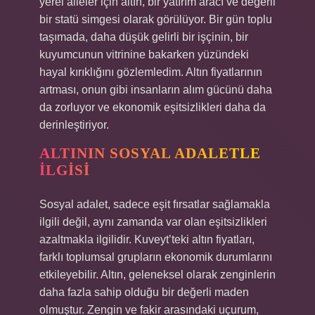
yerel aileler için altın, bir yatırım aracı ve değerli
bir statü simgesi olarak görülüyor. Bir gün toplu
taşımada, daha düşük gelirli bir işçinin, bir
kuyumcunun vitrinine bakarken yüzündeki
hayal kırıklığını gözlemledim. Altın fiyatlarının
artması, onun gibi insanların alım gücünü daha
da zorluyor ve ekonomik eşitsizlikleri daha da
derinleştiriyor.
ALTININ SOSYAL ADALETLE
İLGISI
Sosyal adalet, sadece eşit fırsatlar sağlamakla
ilgili değil, aynı zamanda var olan eşitsizlikleri
azaltmakla ilgilidir. Kuveyt’teki altın fiyatları,
farklı toplumsal grupların ekonomik durumlarını
etkileyebilir. Altın, geleneksel olarak zenginlerin
daha fazla sahip olduğu bir değerli maden
olmuştur. Zengin ve fakir arasındaki uçurum,