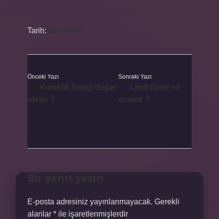
Tarih:
Makaleler
Önceki Yazı
Sonraki Yazı
Kuraklık hangi doğal
Limit türev ne
afettir ?
demek ?
Bir yanıt yazın
E-posta adresiniz yayınlanmayacak.
Gerekli
alanlar
*
ile işaretlenmişlerdir