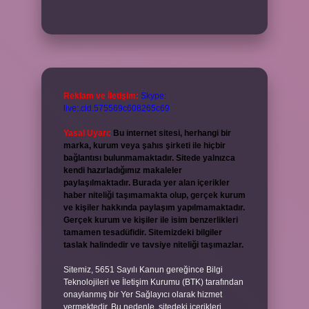
Reklam ve İletişim:
Skype:
live:.cid.575569c608265c69
Yasal Uyarı:
Bu internet sitesi, herhangi bir
marka, kurum veya şahıs şirketi ile hiçbir
bağlantısı bulunmamaktadır. Sitede yalnızca
kendi hazırladığımız makaleler
paylaşılmaktadır. Burada yer alan içerikler
haber niteliği taşımamakta olup, gerçek kurum
ve kişiler hakkında paylaşım yapılmamaktadır.
Gerçek kurum ve kişiler ile isim benzerlikleri
tamamen tesadüfidir. Sitemizdeki bilgiler
taslak halindedir ve tavsiye niteliği taşımazlar.
Sitemiz, 5651 Sayılı Kanun gereğince Bilgi
Teknolojileri ve İletişim Kurumu (BTK) tarafından
onaylanmış bir Yer Sağlayıcı olarak hizmet
vermektedir. Bu nedenle, sitedeki içerikleri