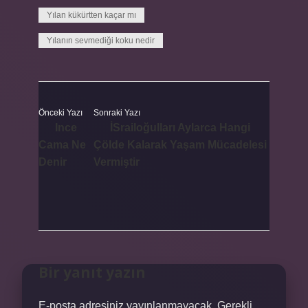
Yılan kükürtten kaçar mı
Yılanın sevmediği koku nedir
Önceki Yazı
Sonraki Yazı
Ince
İSrailoğulları Aylarca Hangi
Cama Ne
Çölde Kalarak Yaşam Mücadelesi
Denir
Vermiştir
Bir yanıt yazın
E-posta adresiniz yayınlanmayacak.
Gerekli