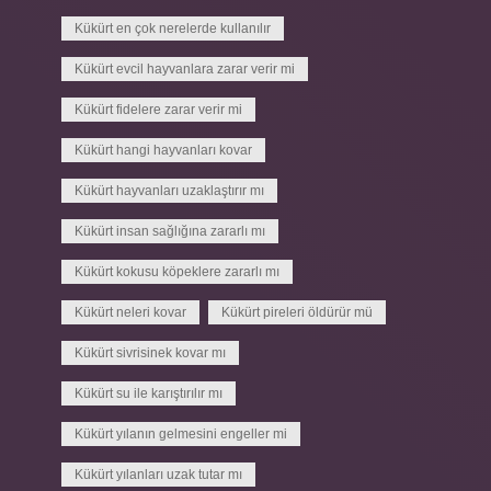
Kükürt en çok nerelerde kullanılır
Kükürt evcil hayvanlara zarar verir mi
Kükürt fidelere zarar verir mi
Kükürt hangi hayvanları kovar
Kükürt hayvanları uzaklaştırır mı
Kükürt insan sağlığına zararlı mı
Kükürt kokusu köpeklere zararlı mı
Kükürt neleri kovar
Kükürt pireleri öldürür mü
Kükürt sivrisinek kovar mı
Kükürt su ile karıştırılır mı
Kükürt yılanın gelmesini engeller mi
Kükürt yılanları uzak tutar mı