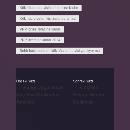
Kök hücre tedavisinin ücreti ne kadar
Kök hücre veren kişi zarar görür mü
PRP iğnesi fiyatı ne kadar
PRP ücreti ne kadar 2024
Şehir hastanesinde kök hücre tedavisi yapılıyor mu
Önceki Yazı
Sonraki Yazı
Hangi Uygulamayı
Çökelek
Kaç Saat Kullandım
Peyniri Nerede
Android
Kullanılır