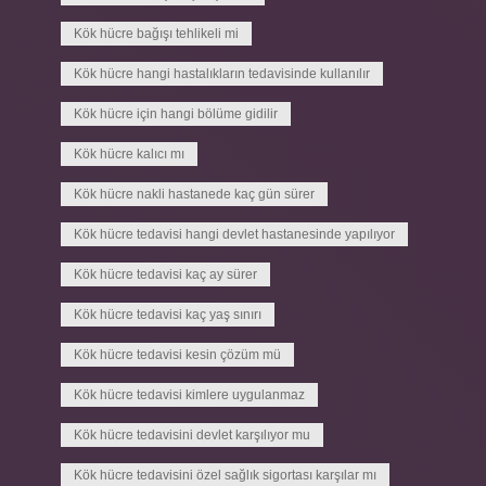
Kök hücre bağışı tehlikeli mi
Kök hücre hangi hastalıkların tedavisinde kullanılır
Kök hücre için hangi bölüme gidilir
Kök hücre kalıcı mı
Kök hücre nakli hastanede kaç gün sürer
Kök hücre tedavisi hangi devlet hastanesinde yapılıyor
Kök hücre tedavisi kaç ay sürer
Kök hücre tedavisi kaç yaş sınırı
Kök hücre tedavisi kesin çözüm mü
Kök hücre tedavisi kimlere uygulanmaz
Kök hücre tedavisini devlet karşılıyor mu
Kök hücre tedavisini özel sağlık sigortası karşılar mı