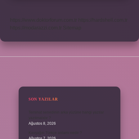
https://www.doktorforum.com.tr
https://hardshell.com.tr
https://modarazzi.com.tr
Sitemap
SIDEBAR
SON YAZILAR
Teminat senedinin arka yüzüne hangi yazılar
yazılmalıdır ?
Ağustos 8, 2026
Kavşağın Türkçe anlamı nedir ?
Ağustos 7, 2026