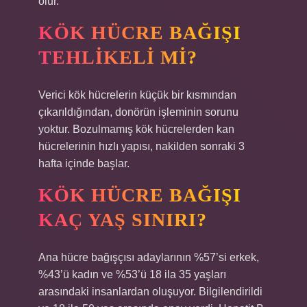
olur.
KÖK HÜCRE BAĞIŞI
TEHLIKELI MI?
Verici kök hücrelerin küçük bir kısmından
çıkarıldığından, donörün işleminin sorunu
yoktur. Bozulmamış kök hücrelerden kan
hücrelerinin hızlı yapısı, nakilden sonraki 3
hafta içinde başlar.
KÖK HÜCRE BAĞIŞI
KAÇ YAŞ SINIRI?
Ana hücre bağışçısı adaylarının %57’si erkek,
%43’ü kadın ve %53’ü 18 ila 35 yaşları
arasındaki insanlardan oluşuyor. Bilgilendirildi