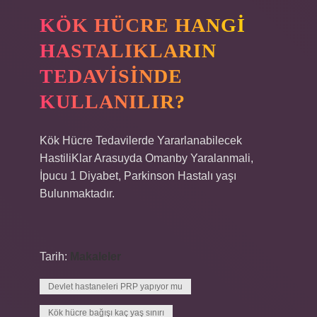
KÖK HÜCRE HANGI
HASTALIKLARIN
TEDAVISINDE
KULLANILIR?
Kök Hücre Tedavilerde Yararlanabilecek
HastiliKlar Arasuyda Omanby Yaralanmali,
İpucu 1 Diyabet, Parkinson Hastalı yaşı
Bulunmaktadır.
Tarih:
Makaleler
Devlet hastaneleri PRP yapıyor mu
Kök hücre bağışı kaç yaş sınırı