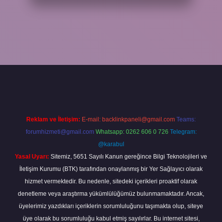
 bahis
Reklam ve İletişim:
E-mail:
backlinkpaneli@gmail.com
Teams:
forumhizmeti@gmail.com
Whatsapp: 0262 606 0 726
Telegram:
@karabul
Yasal Uyarı:
Sitemiz, 5651 Sayılı Kanun gereğince Bilgi Teknolojileri ve
İletişim Kurumu (BTK) tarafından onaylanmış bir Yer Sağlayıcı olarak
hizmet vermektedir. Bu nedenle, sitedeki içerikleri proaktif olarak
denetleme veya araştırma yükümlülüğümüz bulunmamaktadır. Ancak,
üyelerimiz yazdıkları içeriklerin sorumluluğunu taşımakta olup, siteye
üye olarak bu sorumluluğu kabul etmiş sayılırlar. Bu internet sitesi,