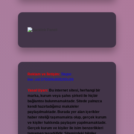
Reklam ve İletişim:
Skype:
live:.cid.575569c608265c69
Yasal Uyarı:
Bu internet sitesi, herhangi bir
marka, kurum veya şahıs şirketi ile hiçbir
bağlantısı bulunmamaktadır. Sitede yalnızca
kendi hazırladığımız makaleler
paylaşılmaktadır. Burada yer alan içerikler
haber niteliği taşımamakta olup, gerçek kurum
ve kişiler hakkında paylaşım yapılmamaktadır.
Gerçek kurum ve kişiler ile isim benzerlikleri
tamamen tesadüfidir. Sitemizdeki bilgiler