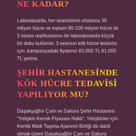
NE KADAR?
Laboratuarda, her seanstanın ortalama 30
milyon hücre ve toplam 90-100 milyon hücre ile
3 seans replikasyonu ile laboratuvarda küçük
bir doku kullanılır. 3 seansın kök hücre tedavisi
için, kampanyadaki fiyatımız 65.000 TL 61.000
TL yerine.
ŞEHIR HASTANESINDE
KÖK HÜCRE TEDAVISI
YAPILIYOR MU?
Daşakşağhir Çam ve Sakura Şehir Hastanesi
“Yetişkin Kemik Piyasası Nakli”, Yetişkinler için
Kemik Mark Taşıma Ajanının Birliği de dahil
olmak üzere Daşakşağhir Çam ve Sakura