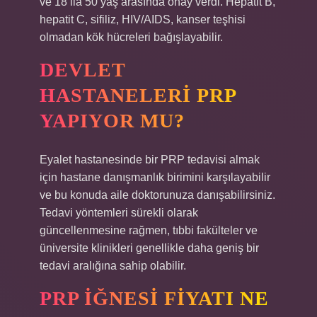
ve 18 ila 50 yaş arasında onay verdi. Hepatit B,
hepatit C, sifiliz, HIV/AIDS, kanser teşhisi
olmadan kök hücreleri bağışlayabilir.
DEVLET
HASTANELERI PRP
YAPIYOR MU?
Eyalet hastanesinde bir PRP tedavisi almak
için hastane danışmanlık birimini karşılayabilir
ve bu konuda aile doktorunuza danışabilirsiniz.
Tedavi yöntemleri sürekli olarak
güncellenmesine rağmen, tıbbi fakülteler ve
üniversite klinikleri genellikle daha geniş bir
tedavi aralığına sahip olabilir.
PRP IĞNESI FIYATI NE