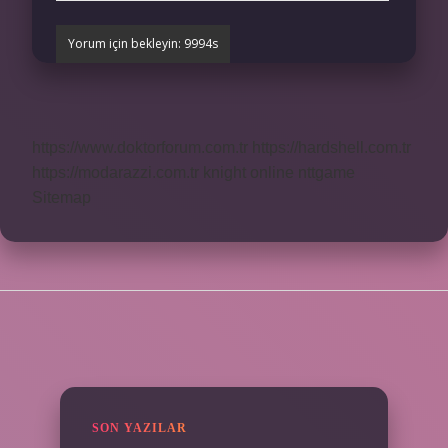
https://www.doktorforum.com.tr
https://hardshell.com.tr
https://modarazzi.com.tr
knight online
nttgame
Sitemap
SIDEBAR
SON YAZILAR