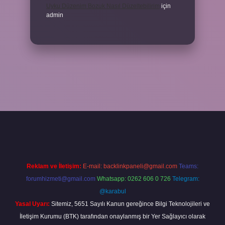
Uyku Düzenim Bozuk Nasıl Düzeltebilirim
için
admin
xper bahis
Reklam ve İletişim:
E-mail:
backlinkpaneli@gmail.com
Teams:
forumhizmeti@gmail.com
Whatsapp: 0262 606 0 726
Telegram:
@karabul
Yasal Uyarı:
Sitemiz, 5651 Sayılı Kanun gereğince Bilgi Teknolojileri ve
İletişim Kurumu (BTK) tarafından onaylanmış bir Yer Sağlayıcı olarak