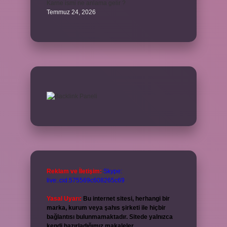
Karne ismi ne anlama gelir ?
Temmuz 24, 2026
Reklam ve İletişim:
Skype:
live:.cid.575569c608265c69
Yasal Uyarı:
Bu internet sitesi, herhangi bir
marka, kurum veya şahıs şirketi ile hiçbir
bağlantısı bulunmamaktadır. Sitede yalnızca
kendi hazırladığımız makaleler