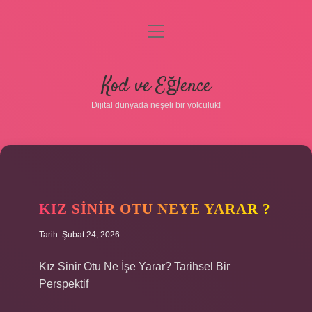
menüyü
aç
Anasayfa
Kod ve Eğlence
Gizlilik Politikası
Dijital dünyada neşeli bir yolculuk!
Yasal Uyarı
Hakkımızda
KIZ SINIR OTU NEYE YARAR ?
Tarih: Şubat 24, 2026
Kız Sinir Otu Ne İşe Yarar? Tarihsel Bir
Perspektif