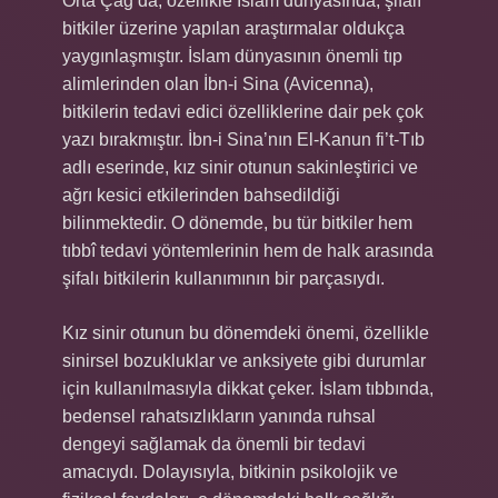
Orta Çağ’da, özellikle İslam dünyasında, şifalı
bitkiler üzerine yapılan araştırmalar oldukça
yaygınlaşmıştır. İslam dünyasının önemli tıp
alimlerinden olan İbn-i Sina (Avicenna),
bitkilerin tedavi edici özelliklerine dair pek çok
yazı bırakmıştır. İbn-i Sina’nın El-Kanun fi’t-Tıb
adlı eserinde, kız sinir otunun sakinleştirici ve
ağrı kesici etkilerinden bahsedildiği
bilinmektedir. O dönemde, bu tür bitkiler hem
tıbbî tedavi yöntemlerinin hem de halk arasında
şifalı bitkilerin kullanımının bir parçasıydı.
Kız sinir otunun bu dönemdeki önemi, özellikle
sinirsel bozukluklar ve anksiyete gibi durumlar
için kullanılmasıyla dikkat çeker. İslam tıbbında,
bedensel rahatsızlıkların yanında ruhsal
dengeyi sağlamak da önemli bir tedavi
amacıydı. Dolayısıyla, bitkinin psikolojik ve