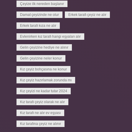
Çeyize ilk nereden başlanır
Damat çeyizinde ne olur
Erkek tarafı çeyiz ne alır
Erkek tarafı kıza ne alır
Evlenirken kız tarafı hangi eşyaları alır
Gelin çeyizine hediye ne alınır
Gelin çeyizine neler konur
Kız çeyiz bohçasına ne konur
Kız çeyiz hazırlamak zorunda mı
Kız çeyizi ne kadar tutar 2024
Kız tarafı çeyiz olarak ne alır
Kız tarafı ne alır ev eşyası
Kız tarafına çeyiz ne alınır