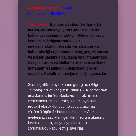
Reklam ve İletişim:
Skype:
live:.cid.575569c608265c69
Yasal Uyarı:
Bu internet sitesi, herhangi bir
marka, kurum veya şahıs şirketi ile hiçbir
bağlantısı bulunmamaktadır. Sitede yalnızca
kendi hazırladığımız makaleler
paylaşılmaktadır. Burada yer alan içerikler
haber niteliği taşımamakta olup, gerçek kurum
ve kişiler hakkında paylaşım yapılmamaktadır.
Gerçek kurum ve kişiler ile isim benzerlikleri
tamamen tesadüfidir. Sitemizdeki bilgiler
taslak halindedir ve tavsiye niteliği taşımazlar.
Sitemiz, 5651 Sayılı Kanun gereğince Bilgi
Teknolojileri ve İletişim Kurumu (BTK) tarafından
onaylanmış bir Yer Sağlayıcı olarak hizmet
vermektedir. Bu nedenle, sitedeki içerikleri
proaktif olarak denetleme veya araştırma
yükümlülüğümüz bulunmamaktadır. Ancak,
üyelerimiz yazdıkları içeriklerin sorumluluğunu
taşımakta olup, siteye üye olarak bu
sorumluluğu kabul etmiş sayılırlar.