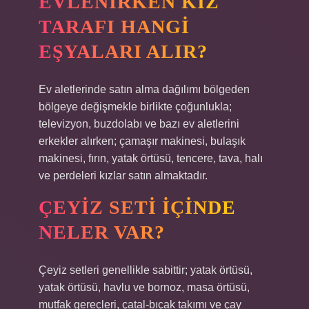
EVLENIRKEN KIZ
TARAFI HANGI
EŞYALARI ALIR?
Ev aletlerinde satın alma dağılımı bölgeden
bölgeye değişmekle birlikte çoğunlukla;
televizyon, buzdolabı ve bazı ev aletlerini
erkekler alırken; çamaşır makinesi, bulaşık
makinesi, fırın, yatak örtüsü, tencere, tava, halı
ve perdeleri kızlar satın almaktadır.
ÇEYIZ SETI IÇINDE
NELER VAR?
Çeyiz setleri genellikle sabittir; yatak örtüsü,
yatak örtüsü, havlu ve bornoz, masa örtüsü,
mutfak gereçleri, çatal-bıçak takımı ve çay