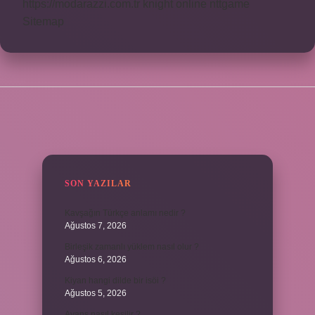
https://modarazzi.com.tr
knight online
nttgame
Sitemap
SIDEBAR
SON YAZILAR
Kavşağın Türkçe anlamı nedir ?
Ağustos 7, 2026
Birleşik zamanlı yüklem nasıl olur ?
Ağustos 6, 2026
Kiyan hangi dilde bir isöi ?
Ağustos 5, 2026
Avans nasıl kesilir ?