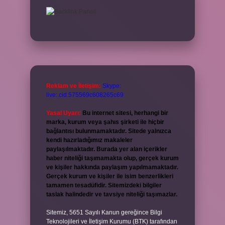
Reklam ve İletişim:
Skype:
live:.cid.575569c608265c69
Yasal Uyarı:
Bu internet sitesi, herhangi bir
marka, kurum veya şahıs şirketi ile hiçbir
bağlantısı bulunmamaktadır. Sitede yalnızca
kendi hazırladığımız makaleler
paylaşılmaktadır. Burada yer alan içerikler
haber niteliği taşımamakta olup, gerçek kurum
ve kişiler hakkında paylaşım yapılmamaktadır.
Gerçek kurum ve kişiler ile isim benzerlikleri
tamamen tesadüfidir. Sitemizdeki bilgiler
taslak halindedir ve tavsiye niteliği taşımazlar.
Sitemiz, 5651 Sayılı Kanun gereğince Bilgi
Teknolojileri ve İletişim Kurumu (BTK) tarafından