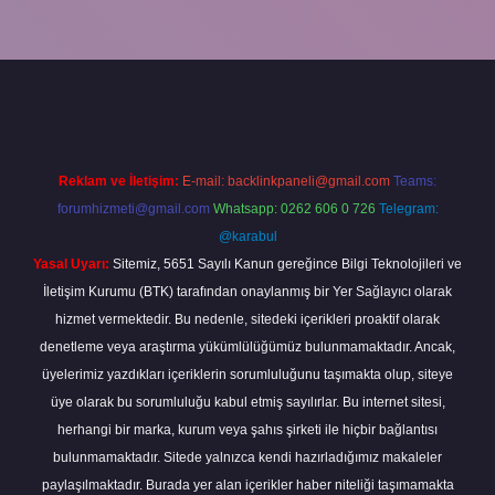
texper bahis
Reklam ve İletişim:
E-mail:
backlinkpaneli@gmail.com
Teams:
forumhizmeti@gmail.com
Whatsapp: 0262 606 0 726
Telegram:
@karabul
Yasal Uyarı:
Sitemiz, 5651 Sayılı Kanun gereğince Bilgi Teknolojileri ve
İletişim Kurumu (BTK) tarafından onaylanmış bir Yer Sağlayıcı olarak
hizmet vermektedir. Bu nedenle, sitedeki içerikleri proaktif olarak
denetleme veya araştırma yükümlülüğümüz bulunmamaktadır. Ancak,
üyelerimiz yazdıkları içeriklerin sorumluluğunu taşımakta olup, siteye
üye olarak bu sorumluluğu kabul etmiş sayılırlar. Bu internet sitesi,
herhangi bir marka, kurum veya şahıs şirketi ile hiçbir bağlantısı
bulunmamaktadır. Sitede yalnızca kendi hazırladığımız makaleler
paylaşılmaktadır. Burada yer alan içerikler haber niteliği taşımamakta