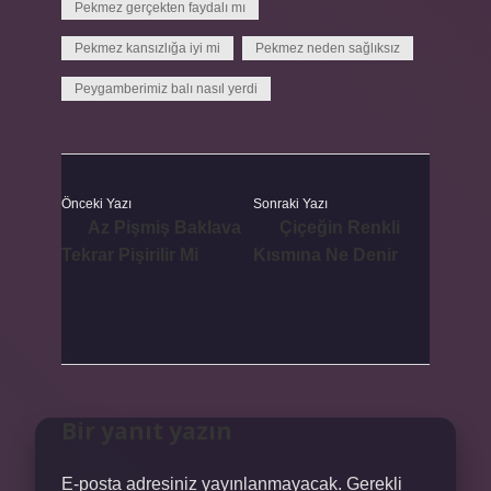
Pekmez gerçekten faydalı mı
Pekmez kansızlığa iyi mi
Pekmez neden sağlıksız
Peygamberimiz balı nasıl yerdi
Önceki Yazı
Sonraki Yazı
Az Pişmiş Baklava
Çiçeğin Renkli
Tekrar Pişirilir Mi
Kısmına Ne Denir
Bir yanıt yazın
E-posta adresiniz yayınlanmayacak.
Gerekli