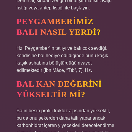
Demir açısından zengin bir atıştırmalıktır. Kaju
fıstığı veya antep fıstığı ile başlayın.
PEYGAMBERIMIZ
BALI NASIL YERDI?
Hz. Peygamber’in tatlıyı ve balı çok sevdiği,
kendisine bal hediye edildiğinde bunu kaşık
kaşık ashabına bölüştürdüğü rivayet
edilmektedir (İbn Mâce, “Tıb”, 7). Hz.
BAL KAN DEĞERINI
YÜKSELTIR MI?
Balın besin profili fruktoz açısından yüksektir,
bu da onu şekerden daha tatlı yapar ancak
karbonhidrat içeren yiyecekleri derecelendirme