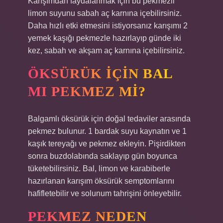
Karışımdan faydalanmak için bu pekmezli
limon suyunu sabah aç karnına içebilirsiniz.
Daha hızlı etki etmesini istiyorsanız karışımı 2
yemek kaşığı pekmezle hazırlayıp günde iki
kez, sabah ve akşam aç karnına içebilirsiniz.
ÖKSÜRÜK IÇIN BAL
MI PEKMEZ MI?
Balgamlı öksürük için doğal tedaviler arasında
pekmez bulunur. 1 bardak suyu kaynatın ve 1
kaşık tereyağı ve pekmez ekleyin. Pişirdikten
sonra buzdolabında saklayıp gün boyunca
tüketebilirsiniz. Bal, limon ve karabiberle
hazırlanan karışım öksürük semptomlarını
hafifletebilir ve solunum tahrişini önleyebilir.
PEKMEZ NEDEN