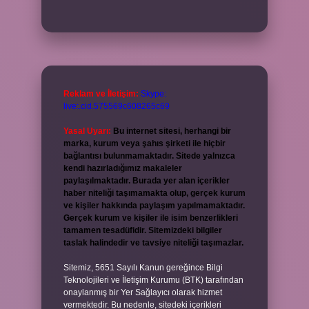
Reklam ve İletişim:
Skype:
live:.cid.575569c608265c69
Yasal Uyarı:
Bu internet sitesi, herhangi bir
marka, kurum veya şahıs şirketi ile hiçbir
bağlantısı bulunmamaktadır. Sitede yalnızca
kendi hazırladığımız makaleler
paylaşılmaktadır. Burada yer alan içerikler
haber niteliği taşımamakta olup, gerçek kurum
ve kişiler hakkında paylaşım yapılmamaktadır.
Gerçek kurum ve kişiler ile isim benzerlikleri
tamamen tesadüfidir. Sitemizdeki bilgiler
taslak halindedir ve tavsiye niteliği taşımazlar.
Sitemiz, 5651 Sayılı Kanun gereğince Bilgi
Teknolojileri ve İletişim Kurumu (BTK) tarafından
onaylanmış bir Yer Sağlayıcı olarak hizmet
vermektedir. Bu nedenle, sitedeki içerikleri