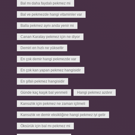
Bal mı daha faydalı pekmez mi
Bal ve pekmezde hangi vitaminler var
Balla pekmez aynı anda yenir mi
Canan Karatay pekmez için ne diyor
Demiri en hızlı ne yükseltir
En çok demir hangi pekmezde var
En çok kan yapan pekmez hangisidir
En şifalı pekmez hangisidir
Günde kaç kaşık bal yenmeli
Hangi pekmez azdırır
Kansızlık için pekmez ne zaman içilmeli
Kansızlık ve demir eksikliğine hangi pekmez iyi gelir
Öksürük için bal mı pekmez mi