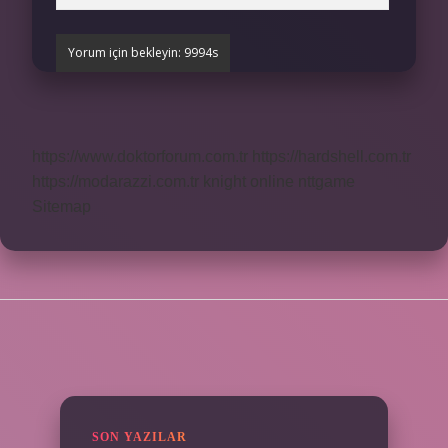
https://www.doktorforum.com.tr
https://hardshell.com.tr
https://modarazzi.com.tr
knight online
nttgame
Sitemap
SIDEBAR
SON YAZILAR