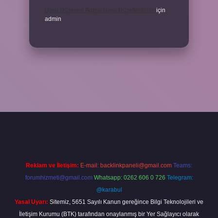
Uyku Düzenim Bozuk Nasıl Düzeltebilirim
için
admin
betexper bahis
Reklam ve İletişim:
E-mail:
backlinkpaneli@gmail.com
Teams:
forumhizmeti@gmail.com
Whatsapp: 0262 606 0 726
Telegram:
@karabul
Yasal Uyarı:
Sitemiz, 5651 Sayılı Kanun gereğince Bilgi Teknolojileri ve
İletişim Kurumu (BTK) tarafından onaylanmış bir Yer Sağlayıcı olarak