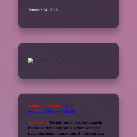
Karne ismi ne anlama gelir ?
Temmuz 24, 2026
Reklam ve İletişim:
Skype:
live:.cid.575569c608265c69
Yasal Uyarı:
Bu internet sitesi, herhangi bir
marka, kurum veya şahıs şirketi ile hiçbir
bağlantısı bulunmamaktadır. Sitede yalnızca