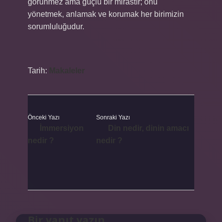
görünmez ama güçlü bir mirastır; onu
yönetmek, anlamak ve korumak her birimizin
sorumluluğudur.
Tarih:
Makaleler
Önceki Yazı
Sonraki Yazı
İmmersiyon
Din nedir, dinin amacı
nedir ?
nedir ?
Bir yanıt yazın