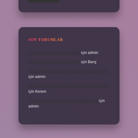
SON YORUMLAR
Kanada Bağımsız Bir Devlet Mi
için
admin
Kanada Bağımsız Bir Devlet Mi
için
Barış
Ifade Verdikten Sonra Ne Zaman Mahkeme Olur
için
admin
Ifade Verdikten Sonra Ne Zaman Mahkeme Olur
için
Kerem
Uyku Düzenim Bozuk Nasıl Düzeltebilirim
için
admin