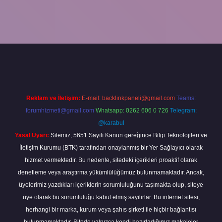
r bahis
Reklam ve İletişim:
E-mail:
backlinkpaneli@gmail.com
Teams:
forumhizmeti@gmail.com
Whatsapp: 0262 606 0 726
Telegram:
@karabul
Yasal Uyarı:
Sitemiz, 5651 Sayılı Kanun gereğince Bilgi Teknolojileri ve
İletişim Kurumu (BTK) tarafından onaylanmış bir Yer Sağlayıcı olarak
hizmet vermektedir. Bu nedenle, sitedeki içerikleri proaktif olarak
denetleme veya araştırma yükümlülüğümüz bulunmamaktadır. Ancak,
üyelerimiz yazdıkları içeriklerin sorumluluğunu taşımakta olup, siteye
üye olarak bu sorumluluğu kabul etmiş sayılırlar. Bu internet sitesi,
herhangi bir marka, kurum veya şahıs şirketi ile hiçbir bağlantısı