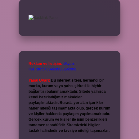
Reklam ve İletişim:
Skype:
live:.cid.575569c608265c69
Yasal Uyarı:
Bu internet sitesi, herhangi bir
marka, kurum veya şahıs şirketi ile hiçbir
bağlantısı bulunmamaktadır. Sitede yalnızca
kendi hazırladığımız makaleler
paylaşılmaktadır. Burada yer alan içerikler
haber niteliği taşımamakta olup, gerçek kurum
ve kişiler hakkında paylaşım yapılmamaktadır.
Gerçek kurum ve kişiler ile isim benzerlikleri
tamamen tesadüfidir. Sitemizdeki bilgiler
taslak halindedir ve tavsiye niteliği taşımazlar.