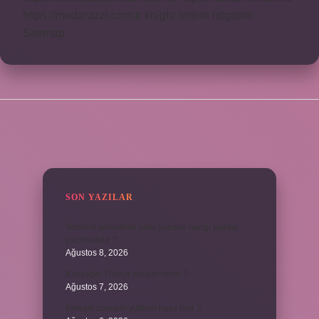
https://modarazzi.com.tr
knight online
nttgame
Sitemap
SIDEBAR
SON YAZILAR
Teminat senedinin arka yüzüne hangi yazılar
yazılmalıdır ?
Ağustos 8, 2026
Kavşağın Türkçe anlamı nedir ?
Ağustos 7, 2026
Birleşik zamanlı yüklem nasıl olur ?