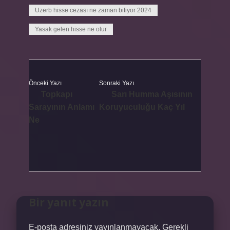
Uzerb hisse cezası ne zaman bitiyor 2024
Yasak gelen hisse ne olur
Önceki Yazı
Sonraki Yazı
Topkapı
Sarı Humma Aşısının
Sarayının Anlamı
Koruyuculuğu Kaç Yıl
Ne
Bir yanıt yazın
E-posta adresiniz yayınlanmayacak.
Gerekli