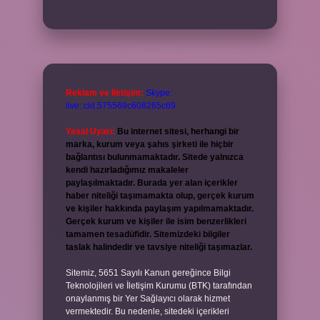
Reklam ve İletişim:
Skype:
live:.cid.575569c608265c69
Yasal Uyarı:
Bu internet sitesi, herhangi bir
marka, kurum veya şahıs şirketi ile hiçbir
bağlantısı bulunmamaktadır. Sitede yalnızca
kendi hazırladığımız makaleler
paylaşılmaktadır. Burada yer alan içerikler
haber niteliği taşımamakta olup, gerçek kurum
ve kişiler hakkında paylaşım yapılmamaktadır.
Gerçek kurum ve kişiler ile isim benzerlikleri
tamamen tesadüfidir. Sitemizdeki bilgiler
taslak halindedir ve tavsiye niteliği taşımazlar.
Sitemiz, 5651 Sayılı Kanun gereğince Bilgi
Teknolojileri ve İletişim Kurumu (BTK) tarafından
onaylanmış bir Yer Sağlayıcı olarak hizmet
vermektedir. Bu nedenle, sitedeki içerikleri