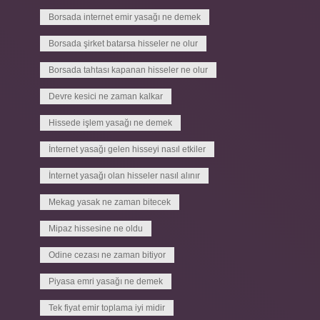
Borsada internet emir yasağı ne demek
Borsada şirket batarsa hisseler ne olur
Borsada tahtası kapanan hisseler ne olur
Devre kesici ne zaman kalkar
Hissede işlem yasağı ne demek
İnternet yasağı gelen hisseyi nasıl etkiler
İnternet yasağı olan hisseler nasıl alınır
Mekag yasak ne zaman bitecek
Mipaz hissesine ne oldu
Odine cezası ne zaman bitiyor
Piyasa emri yasağı ne demek
Tek fiyat emir toplama iyi midir