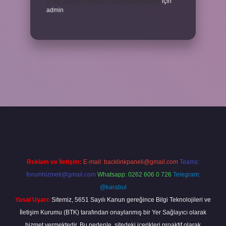
Uyku Düzenim Bozuk Nasıl Düzeltebilirim
için
admin
betexper bahis
Reklam ve İletişim:
E-mail:
backlinkpaneli@gmail.com
Teams:
forumhizmeti@gmail.com
Whatsapp: 0262 606 0 726
Telegram:
@karabul
Yasal Uyarı:
Sitemiz, 5651 Sayılı Kanun gereğince Bilgi Teknolojileri ve
İletişim Kurumu (BTK) tarafından onaylanmış bir Yer Sağlayıcı olarak
hizmet vermektedir. Bu nedenle, sitedeki içerikleri proaktif olarak