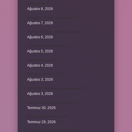
yazılmalıdır ?
Ağustos 8, 2026
Kavşağın Türkçe anlamı nedir ?
Ağustos 7, 2026
Birleşik zamanlı yüklem nasıl olur ?
Ağustos 6, 2026
Kiyan hangi dilde bir isöi ?
Ağustos 5, 2026
Avans nasıl kesilir ?
Ağustos 4, 2026
500 kilo dana kaç TL ?
Ağustos 3, 2026
29’un 100’den küçük katları nelerdir ?
Ağustos 3, 2026
Şeflerin ek göstergesi ne oldu ?
Temmuz 30, 2026
Bardak nerelere vurulur ?
Temmuz 29, 2026
Kalemlik Türemiş bir kelime midir ?