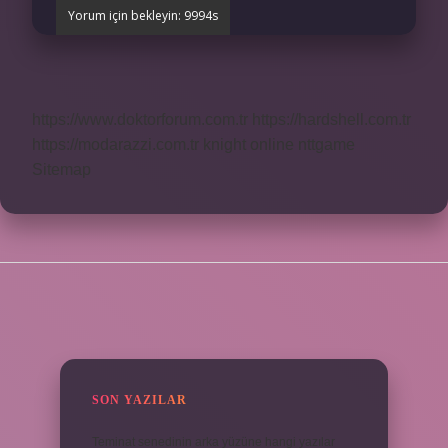
https://www.doktorforum.com.tr
https://hardshell.com.tr
https://modarazzi.com.tr
knight online
nttgame
Sitemap
SIDEBAR
SON YAZILAR
Teminat senedinin arka yüzüne hangi yazılar