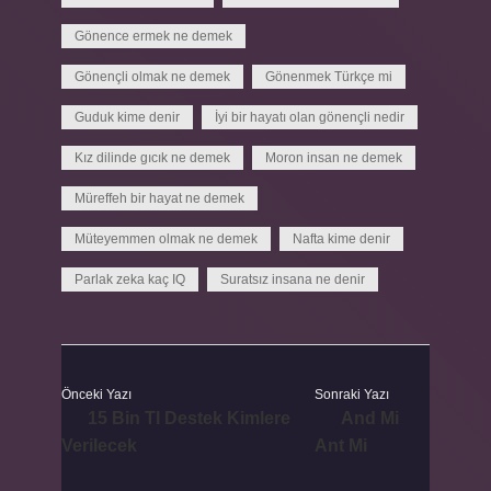
Gönence ermek ne demek
Gönençli olmak ne demek
Gönenmek Türkçe mi
Guduk kime denir
İyi bir hayatı olan gönençli nedir
Kız dilinde gıcık ne demek
Moron insan ne demek
Müreffeh bir hayat ne demek
Müteyemmen olmak ne demek
Nafta kime denir
Parlak zeka kaç IQ
Suratsız insana ne denir
Önceki Yazı
Sonraki Yazı
15 Bin Tl Destek Kimlere
And Mi
Verilecek
Ant Mi