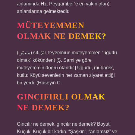
anlamında Hz. Peygamber’e en yakın olan)
anlamlarına gelmektedir.
MÜTEYEMMEN
OLMAK NE DEMEK?
(ﻣﺘﻴﻤّﻦ) sıf. (ar. teyemmun muteyemmen “uğurlu
olmak” kökünden) [Ş. Sami’ye göre
muteyemmin doğru olandır.] Uğurlu, mübarek,
kutlu: Köyü sevenlerin her zaman ziyaret ettiği
bir yerdi. (Hüseyin C.
GINCIFIRLI OLMAK
NE DEMEK?
Gıncıfır ne demek, gıncıfır ne demek? Boyut:
Küçük: Küçük bir kadın. “Şaşkın”, “anlamsız” ve