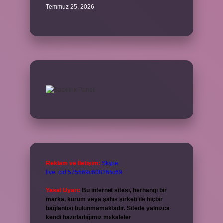
Temmuz 25, 2026
Reklam ve İletişim:
Skype:
live:.cid.575569c608265c69
Yasal Uyarı:
Bu internet sitesi, herhangi bir
marka, kurum veya şahıs şirketi ile hiçbir
bağlantısı bulunmamaktadır. Sitede yalnızca
kendi hazırladığımız makaleler