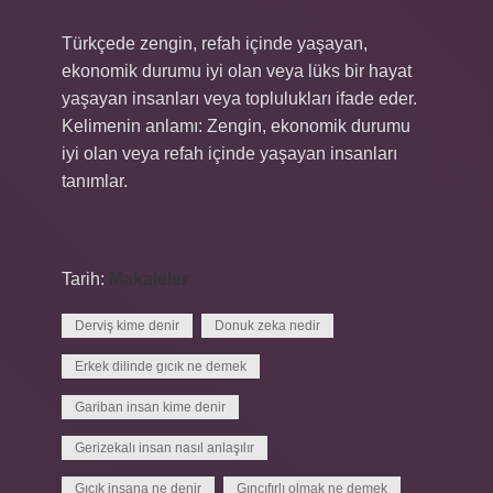
Türkçede zengin, refah içinde yaşayan,
ekonomik durumu iyi olan veya lüks bir hayat
yaşayan insanları veya toplulukları ifade eder.
Kelimenin anlamı: Zengin, ekonomik durumu
iyi olan veya refah içinde yaşayan insanları
tanımlar.
Tarih:
Makaleler
Derviş kime denir
Donuk zeka nedir
Erkek dilinde gıcık ne demek
Gariban insan kime denir
Gerizekalı insan nasıl anlaşılır
Gıcık insana ne denir
Gıncıfırlı olmak ne demek