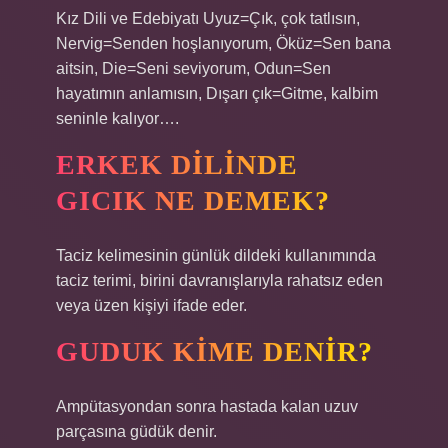
Kız Dili ve Edebiyatı Uyuz=Çık, çok tatlısın,
Nervig=Senden hoşlanıyorum, Öküz=Sen bana
aitsin, Die=Seni seviyorum, Odun=Sen
hayatımın anlamısın, Dışarı çık=Gitme, kalbim
seninle kalıyor….
ERKEK DILINDE
GICIK NE DEMEK?
Taciz kelimesinin günlük dildeki kullanımında
taciz terimi, birini davranışlarıyla rahatsız eden
veya üzen kişiyi ifade eder.
GUDUK KIME DENIR?
Ampütasyondan sonra hastada kalan uzuv
parçasına güdük denir.