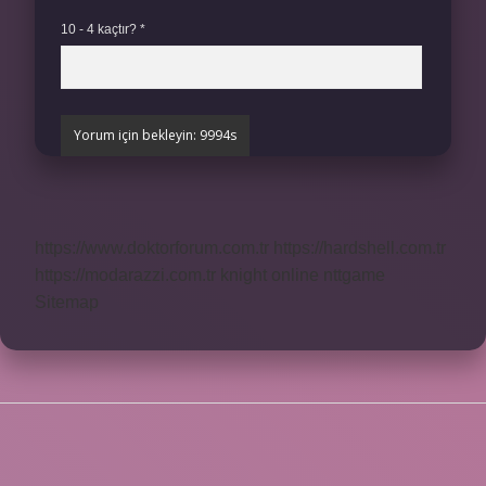
10 - 4 kaçtır?
*
https://www.doktorforum.com.tr
https://hardshell.com.tr
https://modarazzi.com.tr
knight online
nttgame
Sitemap
SIDEBAR