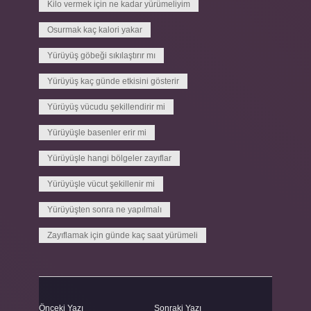
Kilo vermek için ne kadar yürümeliyim
Osurmak kaç kalori yakar
Yürüyüş göbeği sıkılaştırır mı
Yürüyüş kaç günde etkisini gösterir
Yürüyüş vücudu şekillendirir mi
Yürüyüşle basenler erir mi
Yürüyüşle hangi bölgeler zayıflar
Yürüyüşle vücut şekillenir mi
Yürüyüşten sonra ne yapılmalı
Zayıflamak için günde kaç saat yürümeli
Önceki Yazı
Sonraki Yazı