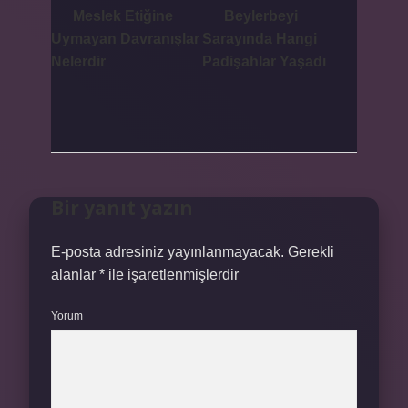
Meslek Etiğine
Beylerbeyi
Uymayan Davranışlar
Sarayında Hangi
Nelerdir
Padişahlar Yaşadı
Bir yanıt yazın
E-posta adresiniz yayınlanmayacak.
Gerekli
alanlar
*
ile işaretlenmişlerdir
Yorum