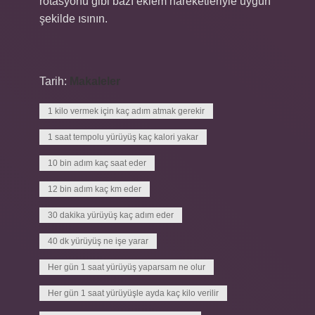
rotasyonu gibi bazı eklem hareketleriyle uygun
şekilde ısının.
Tarih:
Makaleler
1 kilo vermek için kaç adım atmak gerekir
1 saat tempolu yürüyüş kaç kalori yakar
10 bin adım kaç saat eder
12 bin adım kaç km eder
30 dakika yürüyüş kaç adım eder
40 dk yürüyüş ne işe yarar
Her gün 1 saat yürüyüş yaparsam ne olur
Her gün 1 saat yürüyüşle ayda kaç kilo verilir