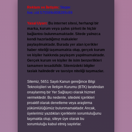
Reklam ve İletişim:
Skype:
live:.cid.575569c608265c69
Yasal Uyarı:
Bu internet sitesi, herhangi bir
marka, kurum veya şahıs şirketi ile hiçbir
bağlantısı bulunmamaktadır. Sitede yalnızca
kendi hazırladığımız makaleler
paylaşılmaktadır. Burada yer alan içerikler
haber niteliği taşımamakta olup, gerçek kurum
ve kişiler hakkında paylaşım yapılmamaktadır.
Gerçek kurum ve kişiler ile isim benzerlikleri
tamamen tesadüfidir. Sitemizdeki bilgiler
taslak halindedir ve tavsiye niteliği taşımazlar.
Sitemiz, 5651 Sayılı Kanun gereğince Bilgi
Teknolojileri ve İletişim Kurumu (BTK) tarafından
onaylanmış bir Yer Sağlayıcı olarak hizmet
vermektedir. Bu nedenle, sitedeki içerikleri
proaktif olarak denetleme veya araştırma
yükümlülüğümüz bulunmamaktadır. Ancak,
üyelerimiz yazdıkları içeriklerin sorumluluğunu
taşımakta olup, siteye üye olarak bu
sorumluluğu kabul etmiş sayılırlar.