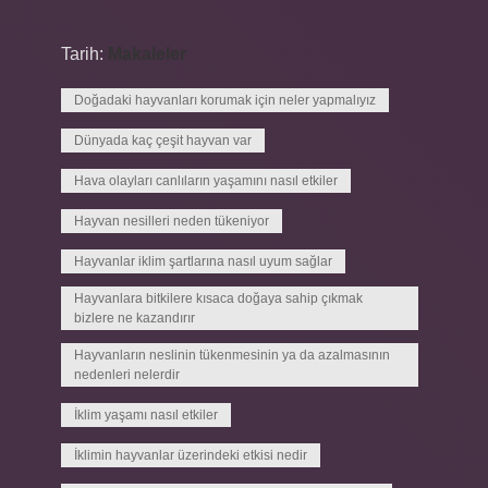
Tarih:
Makaleler
Doğadaki hayvanları korumak için neler yapmalıyız
Dünyada kaç çeşit hayvan var
Hava olayları canlıların yaşamını nasıl etkiler
Hayvan nesilleri neden tükeniyor
Hayvanlar iklim şartlarına nasıl uyum sağlar
Hayvanlara bitkilere kısaca doğaya sahip çıkmak
bizlere ne kazandırır
Hayvanların neslinin tükenmesinin ya da azalmasının
nedenleri nelerdir
İklim yaşamı nasıl etkiler
İklimin hayvanlar üzerindeki etkisi nedir