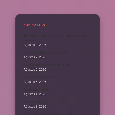
SIDEBAR
SON YAZILAR
Teminat senedinin arka yüzüne hangi yazılar
yazılmalıdır ?
Ağustos 8, 2026
Kavşağın Türkçe anlamı nedir ?
Ağustos 7, 2026
Birleşik zamanlı yüklem nasıl olur ?
Ağustos 6, 2026
Kiyan hangi dilde bir isöi ?
Ağustos 5, 2026
Avans nasıl kesilir ?
Ağustos 4, 2026
500 kilo dana kaç TL ?
Ağustos 3, 2026
29’un 100’den küçük katları nelerdir ?