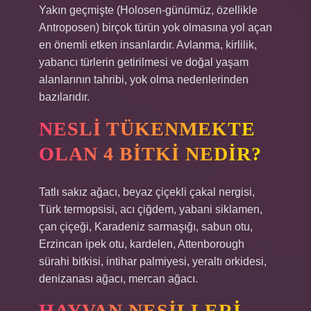
Yakın geçmişte (Holosen-günümüz, özellikle
Antroposen) birçok türün yok olmasına yol açan
en önemli etken insanlardır. Avlanma, kirlilik,
yabancı türlerin getirilmesi ve doğal yaşam
alanlarının tahribi, yok olma nedenlerinden
bazılarıdır.
NESLI TÜKENMEKTE
OLAN 4 BITKI NEDIR?
Tatlı sakız ağacı, beyaz çiçekli çakal nergisi,
Türk termopsisi, acı çiğdem, yabani siklamen,
çan çiçeği, Karadeniz sarmaşığı, sabun otu,
Erzincan ipek otu, kardelen, Attenborough
sürahi bitkisi, intihar palmiyesi, yeraltı orkidesi,
denizanası ağacı, mercan ağacı.
HAYVAN NESILLERI