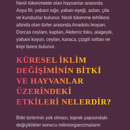
Nesli tükenmekte olan hayvanlar arasında
Asya fili, yabani sığır, yaban eşeği, aslan, çita
ve kunduzlar bulunur. Nesli tükenme tehlikesi
altında olan türler arasında Anadolu leoparı,
Dorcas ceylanı, kaplan, Akdeniz foku, alageyik,
yabani koyun, ceylan, karaca, çizgili sırtlan ve
kirpi faresi bulunur.
KÜRESEL IKLIM
DEĞIŞIMININ BITKI
VE HAYVANLAR
ÜZERINDEKI
ETKILERI NELERDIR?
Bitki türlerinin yok olması, toprak yapısındaki
değişiklikler sonucu mikroorganizmaların