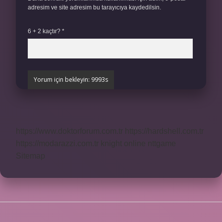
adresim ve site adresim bu tarayıcıya kaydedilsin.
6 + 2 kaçtır?
*
https://www.doktorforum.com.tr
https://hardshell.com.tr
https://modarazzi.com.tr
knight online
nttgame
Sitemap