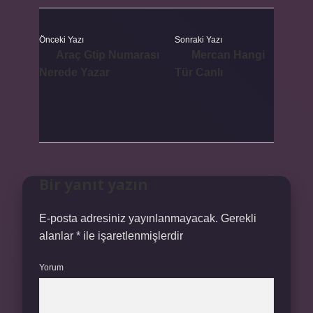
Önceki Yazı
Sonraki Yazı
Araç Gtip Numarası
Mercan Hangi
Nerede Yazar
Tür Canlı
Bir yanıt yazın
E-posta adresiniz yayınlanmayacak.
Gerekli
alanlar
*
ile işaretlenmişlerdir
Yorum