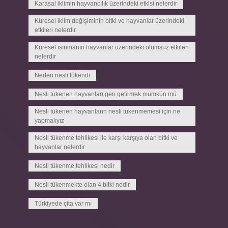
Karasal iklimin hayvancılık üzerindeki etkisi nelerdir
Küresel iklim değişiminin bitki ve hayvanlar üzerindeki
etkileri nelerdir
Küresel ısınmanın hayvanlar üzerindeki olumsuz etkileri
nelerdir
Neden nesli tükendi
Nesli tükenen hayvanları geri getirmek mümkün mü
Nesli tükenen hayvanların nesli tükenmemesi için ne
yapmalıyız
Nesli tükenme tehlikesi ile karşı karşıya olan bitki ve
hayvanlar nelerdir
Nesli tükenme tehlikesi nedir
Nesli tükenmekte olan 4 bitki nedir
Türkiyede çita var mı