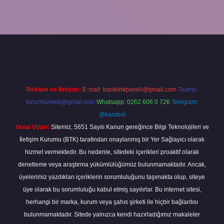
 bahis
Reklam ve İletişim:
E-mail:
backlinkpaneli@gmail.com
Teams:
forumhizmeti@gmail.com
Whatsapp: 0262 606 0 726
Telegram:
@karabul
Yasal Uyarı:
Sitemiz, 5651 Sayılı Kanun gereğince Bilgi Teknolojileri ve
İletişim Kurumu (BTK) tarafından onaylanmış bir Yer Sağlayıcı olarak
hizmet vermektedir. Bu nedenle, sitedeki içerikleri proaktif olarak
denetleme veya araştırma yükümlülüğümüz bulunmamaktadır. Ancak,
üyelerimiz yazdıkları içeriklerin sorumluluğunu taşımakta olup, siteye
üye olarak bu sorumluluğu kabul etmiş sayılırlar. Bu internet sitesi,
herhangi bir marka, kurum veya şahıs şirketi ile hiçbir bağlantısı
bulunmamaktadır. Sitede yalnızca kendi hazırladığımız makaleler