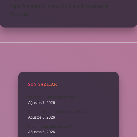
https://modarazzi.com.tr
knight online
nttgame
Sitemap
SIDEBAR
SON YAZILAR
Kavşağın Türkçe anlamı nedir ?
Ağustos 7, 2026
Birleşik zamanlı yüklem nasıl olur ?
Ağustos 6, 2026
Kiyan hangi dilde bir isöi ?
Ağustos 5, 2026