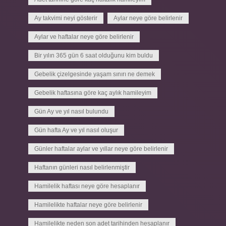
Ay takvimi neyi gösterir
Aylar neye göre belirlenir
Aylar ve haftalar neye göre belirlenir
Bir yılın 365 gün 6 saat olduğunu kim buldu
Gebelik çizelgesinde yaşam sınırı ne demek
Gebelik haftasına göre kaç aylık hamileyim
Gün Ay ve yıl nasıl bulundu
Gün hafta Ay ve yıl nasıl oluşur
Günler haftalar aylar ve yıllar neye göre belirlenir
Haftanın günleri nasıl belirlenmiştir
Hamilelik haftası neye göre hesaplanır
Hamilelikte haftalar neye göre belirlenir
Hamilelikte neden son adet tarihinden hesaplanır