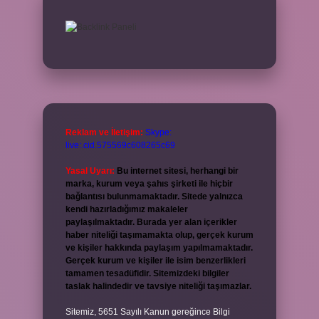
Reklam ve İletişim:
Skype:
live:.cid.575569c608265c69
Yasal Uyarı:
Bu internet sitesi, herhangi bir
marka, kurum veya şahıs şirketi ile hiçbir
bağlantısı bulunmamaktadır. Sitede yalnızca
kendi hazırladığımız makaleler
paylaşılmaktadır. Burada yer alan içerikler
haber niteliği taşımamakta olup, gerçek kurum
ve kişiler hakkında paylaşım yapılmamaktadır.
Gerçek kurum ve kişiler ile isim benzerlikleri
tamamen tesadüfidir. Sitemizdeki bilgiler
taslak halindedir ve tavsiye niteliği taşımazlar.
Sitemiz, 5651 Sayılı Kanun gereğince Bilgi