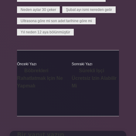
Neden aylar 30 çeker
Şubat ayı ismi nereden gelir
Ultrasona göre mi son adet tarihine göre mi
Yıl neden 12 aya bölünmüştür
Önceki Yazı
Sonraki Yazı
Böbrekleri
Sürekli Işçi
Rahatlatmak Için Ne
Ücretsiz Izin Alabilir
Yapmalı
Mi
Bir yanıt yazın