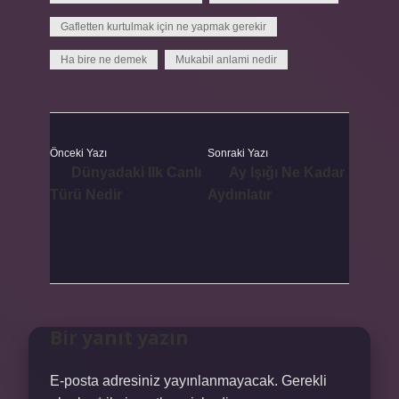
Gafletten kurtulmak için ne yapmak gerekir
Ha bire ne demek
Mukabil anlami nedir
Önceki Yazı
Sonraki Yazı
Dünyadaki Ilk Canlı
Ay Işığı Ne Kadar
Türü Nedir
Aydınlatır
Bir yanıt yazın
E-posta adresiniz yayınlanmayacak.
Gerekli