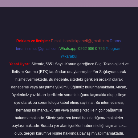
cel giriş
betexper bahis
Reklam ve İletişim:
E-mail:
backlinkpaneli@gmail.com
Teams:
forumhizmeti@gmail.com
Whatsapp: 0262 606 0 726
Telegram:
@karabul
Yasal Uyarı:
Sitemiz, 5651 Sayılı Kanun gereğince Bilgi Teknolojileri ve
İletişim Kurumu (BTK) tarafından onaylanmış bir Yer Sağlayıcı olarak
hizmet vermektedir. Bu nedenle, sitedeki içerikleri proaktif olarak
denetleme veya araştırma yükümlülüğümüz bulunmamaktadır. Ancak,
üyelerimiz yazdıkları içeriklerin sorumluluğunu taşımakta olup, siteye
üye olarak bu sorumluluğu kabul etmiş sayılırlar. Bu internet sitesi,
herhangi bir marka, kurum veya şahıs şirketi ile hiçbir bağlantısı
bulunmamaktadır. Sitede yalnızca kendi hazırladığımız makaleler
paylaşılmaktadır. Burada yer alan içerikler haber niteliği taşımamakta
olup, gerçek kurum ve kişiler hakkında paylaşım yapılmamaktadır.