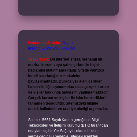
Reklam ve İletişim:
Skype:
live:.cid.575569c608265c69
Yasal Uyarı:
Bu internet sitesi, herhangi bir
marka, kurum veya şahıs şirketi ile hiçbir
bağlantısı bulunmamaktadır. Sitede yalnızca
kendi hazırladığımız makaleler
paylaşılmaktadır. Burada yer alan içerikler
haber niteliği taşımamakta olup, gerçek kurum
ve kişiler hakkında paylaşım yapılmamaktadır.
Gerçek kurum ve kişiler ile isim benzerlikleri
tamamen tesadüfidir. Sitemizdeki bilgiler
taslak halindedir ve tavsiye niteliği taşımazlar.
Sitemiz, 5651 Sayılı Kanun gereğince Bilgi
Teknolojileri ve İletişim Kurumu (BTK) tarafından
onaylanmış bir Yer Sağlayıcı olarak hizmet
vermektedir. Bu nedenle, sitedeki içerikleri