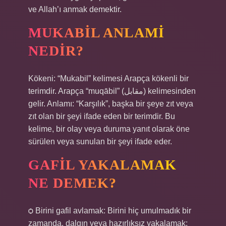
ve Allah’ı anmak demektir.
MUKABIL ANLAMI
NEDIR?
Kökeni: “Mukabil” kelimesi Arapça kökenli bir
terimdir. Arapça “muqābil” (مقابل) kelimesinden
gelir. Anlamı: “Karşılık”, başka bir şeye zıt veya
zıt olan bir şeyi ifade eden bir terimdir. Bu
kelime, bir olay veya duruma yanıt olarak öne
sürülen veya sunulan bir şeyi ifade eder.
GAFIL YAKALAMAK
NE DEMEK?
ѻ Birini gafil avlamak: Birini hiç umulmadık bir
zamanda, dalgın veya hazırlıksız yakalamak: