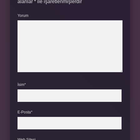
alanlar
*
ile işaretlenmişlerdir
Yorum
İsim*
E-Posta*
Web Sitesi