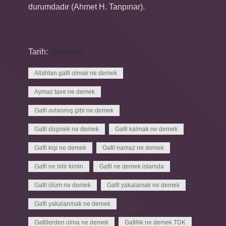
durumdadır (Ahmet H. Tanpınar).
Tarih:
Makaleler
Allahtan gafil olmak ne demek
Aymaz tavır ne demek
Gafil avlanmış gibi ne demek
Gafil düşmek ne demek
Gafil kalmak ne demek
Gafil kişi ne demek
Gafil namaz ne demek
Gafil ne bilir kimin
Gafil ne demek islamda
Gafil ölüm ne demek
Gafil yakalamak ne demek
Gafil yakalanmak ne demek
Gafillerden olma ne demek
Gafillik ne demek TDK