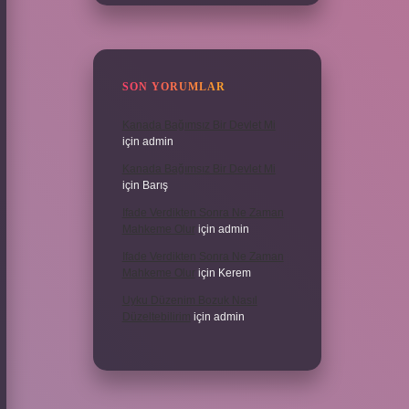
SON YORUMLAR
Kanada Bağımsız Bir Devlet Mi
için
admin
Kanada Bağımsız Bir Devlet Mi
için
Barış
Ifade Verdikten Sonra Ne Zaman
Mahkeme Olur
için
admin
Ifade Verdikten Sonra Ne Zaman
Mahkeme Olur
için
Kerem
Uyku Düzenim Bozuk Nasıl
Düzeltebilirim
için
admin