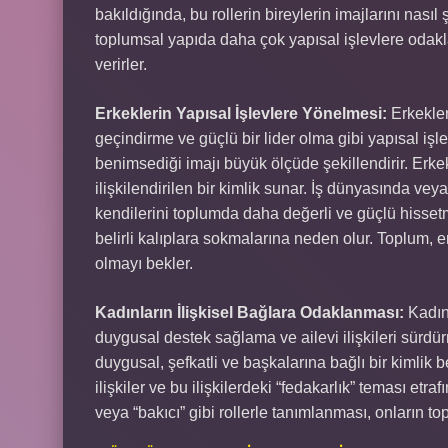
bakıldığında, bu rollerin bireylerin imajlarını nasıl
toplumsal yapıda daha çok yapısal işlevlere odakl
verirler.
Erkeklerin Yapısal İşlevlere Yönelmesi:
Erkekler
geçindirme ve güçlü bir lider olma gibi yapısal işle
benimsediği imajı büyük ölçüde şekillendirir. Erkek
ilişkilendirilen bir kimlik sunar. İş dünyasında vey
kendilerini toplumda daha değerli ve güçlü hissetme
belirli kalıplara sokmalarına neden olur. Toplum, e
olmayı bekler.
Kadınların İlişkisel Bağlara Odaklanması:
Kadınl
duygusal destek sağlama ve ailevi ilişkileri sürdür
duygusal, şefkatli ve başkalarına bağlı bir kimlik b
ilişkiler ve bu ilişkilerdeki “fedakarlık” teması etr
veya “bakıcı” gibi rollerle tanımlanması, onların top