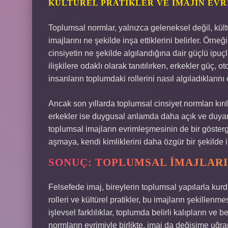
KÜLTÜREL PRATIKLER VE İMAJIN EVR
Toplumsal normlar, yalnızca geleneksel değil, kültür
imajlarını ne şekilde inşa ettiklerini belirler. Örne
cinsiyetin ne şekilde algılandığına dair güçlü ipuç
ilişkilere odaklı olarak tanıtılırken, erkekler güç, oto
insanların toplumdaki rollerini nasıl algıladıklarını e
Ancak son yıllarda toplumsal cinsiyet normları kır
erkekler ise duygusal anlamda daha açık ve duyarlı
toplumsal imajların evrimleşmesinin de bir gösterge
aşmaya, kendi kimliklerini daha özgür bir şekilde
SONUÇ: TOPLUMSAL İMAJLAR
Felsefede imaj, bireylerin toplumsal yapılarla kurd
rolleri ve kültürel pratikler, bu imajların şekillen
işlevsel farklılıklar, toplumda belirli kalıpların v
normların evrimiyle birlikte, imaj da değişime uğrar