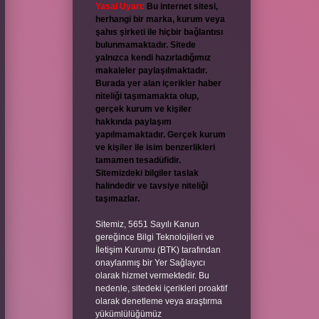
Yasal Uyarı:
Bu internet sitesi,
herhangi bir marka, kurum veya
şahıs şirketi ile hiçbir bağlantısı
bulunmamaktadır. Sitede
yalnızca kendi hazırladığımız
makaleler paylaşılmaktadır.
Burada yer alan içerikler haber
niteliği taşımamakta olup,
gerçek kurum ve kişiler
hakkında paylaşım
yapılmamaktadır. Gerçek kurum
ve kişiler ile isim benzerlikleri
tamamen tesadüfidir.
Sitemizdeki bilgiler taslak
halindedir ve tavsiye niteliği
taşımazlar.
Sitemiz, 5651 Sayılı Kanun
gereğince Bilgi Teknolojileri ve
İletişim Kurumu (BTK) tarafından
onaylanmış bir Yer Sağlayıcı
olarak hizmet vermektedir. Bu
nedenle, sitedeki içerikleri proaktif
olarak denetleme veya araştırma
yükümlülüğümüz