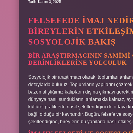
Tarih: Kasım 3, 2025
FELSEFEDE İMAJ NEDI
BIREYLERIN ETKILEŞI
SOSYOLOJIK BAKIŞ
BIR ARAŞTIRMACININ SAMIMI 
DERINLIKLERINE YOLCULUK
Sosyolojik bir araştırmacı olarak, toplumları anla
detaylarda buluruz. Toplumların yapılarını çözmek, 
bazen alıştığımız kalıpların dışına çıkmayı gerektir
dünyaya nasıl sunduklarını anlamakla kalmaz, ayn
kültürel pratiklerle nasıl şekillendiğini de ortaya k
bağlı olduğu bir kavramdır. Bugün, felsefe ve sos
şekillendiğine, bireylerin bu yapılarla nasıl etki