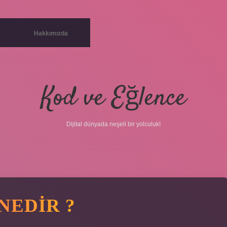
Hakkımızda
Kod ve Eğlence
Dijital dünyada neşeli bir yolculuk!
NEDIR ?