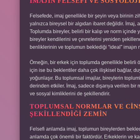
İMAJIN FELSEFI VE SOSYOLOJ
Felsefede, imaj genellikle bir şeyin veya birinin 
yalnızca bireysel bir algıdan ibaret değildir. İmaj,
Toplumda bireyler, belirli bir kalıp ve norm içinde y
bireyler kendilerini ve çevrelerini yeniden şekillen
benliklerinin ve toplumun beklediği “ideal” imajın 
Örneğin, bir erkek için toplumda genellikle belirli ö
için ise bu beklentiler daha çok ilişkisel bağlar, 
yoğunlaşır. Bu toplumsal imajlar, bireylerin topluml
derinden etkiler. İmaj, sadece dışarıya verilen bir 
ve sosyal kimliklerini de şekillendirir.
TOPLUMSAL NORMLAR VE CINS
ŞEKILLENDIĞI ZEMIN
Felsefi anlamda imaj, toplumun bireylerden beklediği
anlamda çok önemli bir faktördür. Erkeklerin ve kad