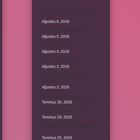
Birleşik zamanlı yüklem nasıl olur
?
Ağustos 6, 2026
Kiyan hangi dilde bir isöi ?
Ağustos 5, 2026
Avans nasıl kesilir ?
Ağustos 4, 2026
500 kilo dana kaç TL ?
Ağustos 3, 2026
29’un 100’den küçük katları
nelerdir ?
Ağustos 3, 2026
Şeflerin ek göstergesi ne oldu ?
Temmuz 30, 2026
Bardak nerelere vurulur ?
Temmuz 29, 2026
Kalemlik Türemiş bir kelime midir
?
Temmuz 25, 2026