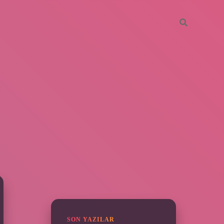
SIDEBAR
elexbet güncel giriş
betexper bahis
SON YAZILAR