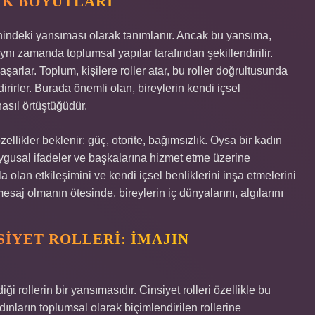
IK BOYUTLARI
zihindeki yansıması olarak tanımlanır. Ancak bu yansıma,
 aynı zamanda toplumsal yapılar tarafından şekillendirilir.
aşarlar. Toplum, kişilere roller atar, bu roller doğrultusunda
dirirler. Burada önemli olan, bireylerin kendi içsel
nasıl örtüştüğüdür.
zellikler beklenir: güç, otorite, bağımsızlık. Oysa bir kadın
duygusal ifadeler ve başkalarına hizmet etme üzerine
a olan etkileşimini ve kendi içsel benliklerini inşa etmelerini
mesaj olmanın ötesinde, bireylerin iç dünyalarını, algılarını
IYET ROLLERI: İMAJIN
 rollerin bir yansımasıdır. Cinsiyet rolleri özellikle bu
ınların toplumsal olarak biçimlendirilen rollerine