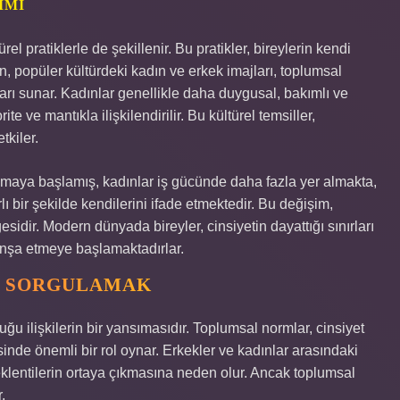
IMI
el pratiklerle de şekillenir. Bu pratikler, bireylerin kendi
ğin, popüler kültürdeki kadın ve erkek imajları, toplumsal
ları sunar. Kadınlar genellikle daha duygusal, bakımlı ve
rite ve mantıkla ilişkilendirilir. Bu kültürel temsiller,
tkiler.
ılmaya başlamış, kadınlar iş gücünde daha fazla yer almakta,
 bir şekilde kendilerini ifade etmektedir. Bu değişim,
sidir. Modern dünyada bireyler, cinsiyetin dayattığı sınırları
 inşa etmeye başlamaktadırlar.
I SORGULAMAK
uğu ilişkilerin bir yansımasıdır. Toplumsal normlar, cinsiyet
mesinde önemli bir rol oynar. Erkekler ve kadınlar arasındaki
e beklentilerin ortaya çıkmasına neden olur. Ancak toplumsal
.